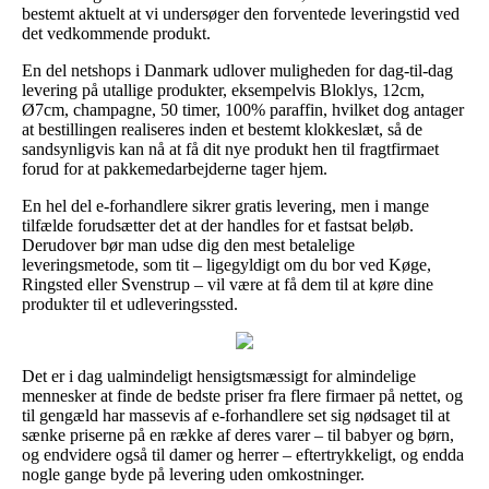
bestemt aktuelt at vi undersøger den forventede leveringstid ved
det vedkommende produkt.
En del netshops i Danmark udlover muligheden for dag-til-dag
levering på utallige produkter, eksempelvis Bloklys, 12cm,
Ø7cm, champagne, 50 timer, 100% paraffin, hvilket dog antager
at bestillingen realiseres inden et bestemt klokkeslæt, så de
sandsynligvis kan nå at få dit nye produkt hen til fragtfirmaet
forud for at pakkemedarbejderne tager hjem.
En hel del e-forhandlere sikrer gratis levering, men i mange
tilfælde forudsætter det at der handles for et fastsat beløb.
Derudover bør man udse dig den mest betalelige
leveringsmetode, som tit – ligegyldigt om du bor ved Køge,
Ringsted eller Svenstrup – vil være at få dem til at køre dine
produkter til et udleveringssted.
Det er i dag ualmindeligt hensigtsmæssigt for almindelige
mennesker at finde de bedste priser fra flere firmaer på nettet, og
til gengæld har massevis af e-forhandlere set sig nødsaget til at
sænke priserne på en række af deres varer – til babyer og børn,
og endvidere også til damer og herrer – eftertrykkeligt, og endda
nogle gange byde på levering uden omkostninger.