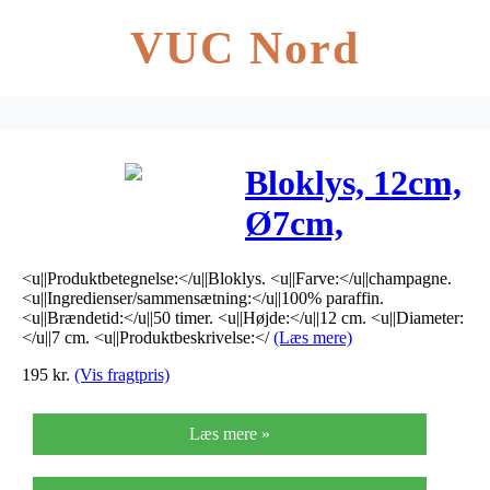
VUC Nord
Bloklys, 12cm,
Ø7cm,
champagne,
<u||Produktbetegnelse:</u||Bloklys. <u||Farve:</u||champagne.
50 timer,
<u||Ingredienser/sammensætning:</u||100% paraffin.
<u||Brændetid:</u||50 timer. <u||Højde:</u||12 cm. <u||Diameter:
100% paraffin
</u||7 cm. <u||Produktbeskrivelse:</
(Læs mere)
195
kr.
(Vis fragtpris)
Læs mere »