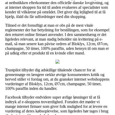
at netbutikken efterkommer den officielle danske lovgivning, og
at internet shoppen fra tid til anden evalueres af specialister som
kender til vilkårene på området. Det giver dig lejlighed til at få
hjælp, ifald du får udfordringer med din shopping.
Tilmed er det fornuftigt at man er obs på de mest vitale
reglementer der har betydning for bestillingen, som for eksempel
den returret online firmaet anvender. I den sammenhæng er det
ligeledes relevant, at man stadig beholder sin kvittering på e-
mail, så man senere kan påvise ordren af Bloklys, 12cm, Ø7cm,
champagne, 50 timer, 100% paraffin, uden hensyn til om man er
på udkig efter et produkt til en kvinde eller mand.
Trustpilot tilbyder dig adskillige tiltalende chancer for at
gennemsøge en længere række øvrige konsumenters kritik og
herved stiller vi forslag om, at du gransker internet webshoppens
vurderinger af Bloklys, 12cm, Ø7cm, champagne, 50 timer,
100% paraffin inden du handler.
Facebook tilbyder endvidere super ærlige løsninger til at få
indtryk af e-shoppens troværdighed. Foruden det møder vi
mange internet firmaer som giver folk mulighed for at levere en
vurdering af deres købsoplevelse, som ligeledes bør tages i brug