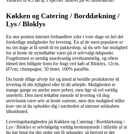
Vurderet til
4.5
ud af 5 stjerner baseret på
41
anmeldelser
Køkken og Catering / Borddækning /
Lys / Bloklys
En stor portion internet forhandlere yder i vore dage en hel del
forskellige muligheder for levering. En af de mest populære er
nu om dage at få sendt til en pakkeshop, så du selv har mulighed
for at hente de nyindkøbte varer på et selvvalgt tidspunkt.
Fragtformen er nemlig usædvanlig overkommelig, og oftest
tilmed den billigste form for fragt ved køb af Bloklys, 12cm,
Ø7cm, champagne, 50 timer, 100% paraffin.
Du burde tillige afveje for og imod at bestille produkterne til
levering til din lejlighed eller til dit arbejde. Muligheden er
mange gange en anelse mere pebret, men lige så vel vældig
smertefri. Den mest letkøbte metode til levering vil dog
utvivlsomt være selv at hente varerne, men den mulighed stiller
krav om at du opholder dig i nærheden af internet selskabets
tilholdssted.
Leveringshastigheden på Køkken og Catering / Borddækning /
Lys / Bloklys er selvfølgelig vældig bestemmende i tilfælde af at
du har brug for din ordre om få sekunder, så herved er det