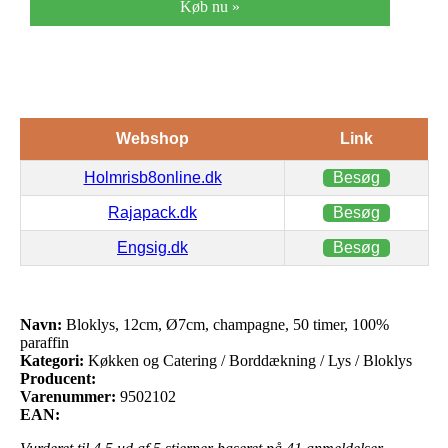
Køb nu »
Webshop
Link
Holmrisb8online.dk
Besøg
Rajapack.dk
Besøg
Engsig.dk
Besøg
Navn:
Bloklys, 12cm, Ø7cm, champagne, 50 timer, 100%
paraffin
Kategori:
Køkken og Catering / Borddækning / Lys / Bloklys
Producent:
Varenummer:
9502102
EAN: