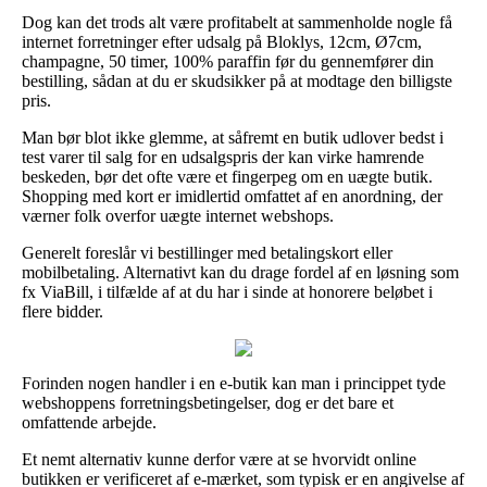
Dog kan det trods alt være profitabelt at sammenholde nogle få
internet forretninger efter udsalg på Bloklys, 12cm, Ø7cm,
champagne, 50 timer, 100% paraffin før du gennemfører din
bestilling, sådan at du er skudsikker på at modtage den billigste
pris.
Man bør blot ikke glemme, at såfremt en butik udlover bedst i
test varer til salg for en udsalgspris der kan virke hamrende
beskeden, bør det ofte være et fingerpeg om en uægte butik.
Shopping med kort er imidlertid omfattet af en anordning, der
værner folk overfor uægte internet webshops.
Generelt foreslår vi bestillinger med betalingskort eller
mobilbetaling. Alternativt kan du drage fordel af en løsning som
fx ViaBill, i tilfælde af at du har i sinde at honorere beløbet i
flere bidder.
Forinden nogen handler i en e-butik kan man i princippet tyde
webshoppens forretningsbetingelser, dog er det bare et
omfattende arbejde.
Et nemt alternativ kunne derfor være at se hvorvidt online
butikken er verificeret af e-mærket, som typisk er en angivelse af