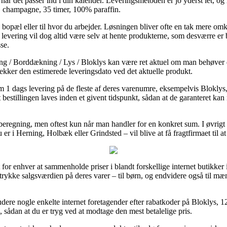
s når det passer ind i din kalender. Leveringsmetoden er jo yderst let, o
 champagne, 35 timer, 100% paraffin.
in bopæl eller til hvor du arbejder. Løsningen bliver ofte en tak mere o
 levering vil dog altid være selv at hente produkterne, som desværre er 
se.
g / Borddækning / Lys / Bloklys kan være ret aktuel om man behøver d
tjekker den estimerede leveringsdato ved det aktuelle produkt.
om 1 dags levering på de fleste af deres varenumre, eksempelvis Blok
t bestillingen laves inden et givent tidspunkt, sådan at de garanteret kan 
eregning, men oftest kun når man handler for en konkret sum. I øvrigt b
er i Herning, Holbæk eller Grindsted – vil blive at få fragtfirmaet til a
t for enhver at sammenholde priser i blandt forskellige internet butikker
rykke salgsværdien på deres varer – til børn, og endvidere også til m
studere nogle enkelte internet foretagender efter rabatkoder på Blokly
, sådan at du er tryg ved at modtage den mest betalelige pris.