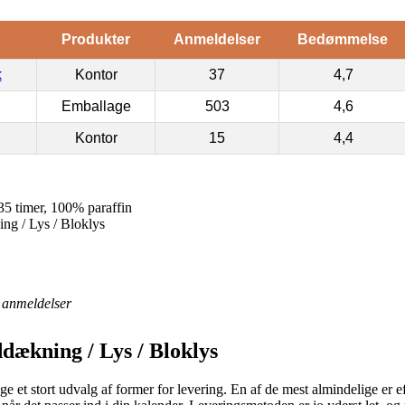
Produkter
Anmeldelser
Bedømmelse
k
Kontor
37
4,7
Emballage
503
4,6
Kontor
15
4,4
5 timer, 100% paraffin
g / Lys / Bloklys
anmeldelser
dækning / Lys / Bloklys
age et stort udvalg af former for levering. En af de mest almindelige er 