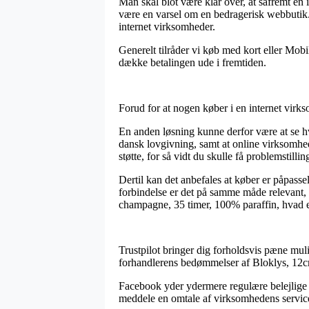
Man skal blot være klar over, at såfremt en 
være en varsel om en bedragerisk webbutik. B
internet virksomheder.
Generelt tilråder vi køb med kort eller Mobi
dække betalingen ude i fremtiden.
Forud for at nogen køber i en internet virk
En anden løsning kunne derfor være at se hv
dansk lovgivning, samt at online virksomhed
støtte, for så vidt du skulle få problemstilli
Dertil kan det anbefales at køber er påpasse
forbindelse er det på samme måde relevant,
champagne, 35 timer, 100% paraffin, hvad en
Trustpilot bringer dig forholdsvis pæne mulig
forhandlerens bedømmelser af Bloklys, 12cm
Facebook yder ydermere regulære belejlige me
meddele en omtale af virksomhedens service,