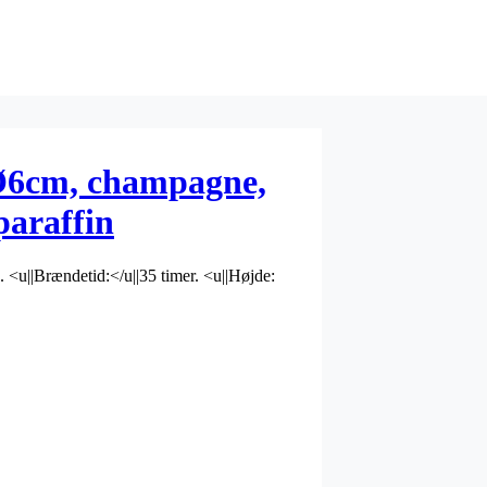
 Ø6cm, champagne,
paraffin
 <u||Brændetid:</u||35 timer. <u||Højde: