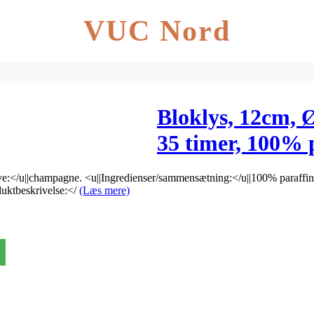
VUC Nord
Bloklys, 12cm,
35 timer, 100% 
rve:</u||champagne. <u||Ingredienser/sammensætning:</u||100% paraffin.
duktbeskrivelse:</
(Læs mere)