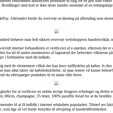
internet virksomhed annoncerer produkter til salg for en pris som virker
estillinger med kort er ikke desto mindre omsluttet af en retningslinje
lePay. Alternativt burde du overveje en løsning på afbetaling som eksemp
somhed behøver man helt sikkert overveje webshoppens handelsvilkår, me
orvidt internet forhandleren er verificeret af e-mærket, eftersom det e
en fra tid til anden monitoreres af fagmænd der behersker vilkårene på 
nger i forbindelse med dit indkøb.
lig med de elementære vilkår der kan have indflydelse på købet, fx den r
 at man altid sikrer sin købsbekræftelse, så man senere vil kunne bekr
d du efterspørger produkter til en dame eller herre.
heder for at verificere en række øvrige brugeres erfaringer og derfor er 
, Ø6cm, champagne, 35 timer, 100% paraffin forud for at du bestiller.
toder til at få indblik i internet selskabets popularitet. Tilmed ses fa
 som lige så vel burde benyttes til afvejning af kundetilfredsheden.