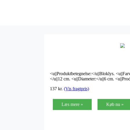
<u||Produktbetegnelse:</u||Bloklys. <u||Fa
</u||12 cm. <u||Diameter:</u||6 cm. <u||Pro
137
kr.
(Vis fragtpris)
Læs mere »
Køb nu »