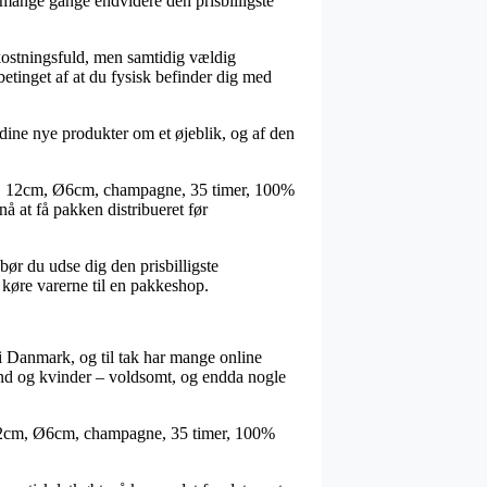
g mange gange endvidere den prisbilligste
mkostningsfuld, men samtidig vældig
betinget af at du fysisk befinder dig med
ine nye produkter om et øjeblik, og af den
lys, 12cm, Ø6cm, champagne, 35 timer, 100%
nå at få pakken distribueret før
ør du udse dig den prisbilligste
t køre varerne til en pakkeshop.
 i Danmark, og til tak har mange online
ænd og kvinder – voldsomt, og endda nogle
s, 12cm, Ø6cm, champagne, 35 timer, 100%