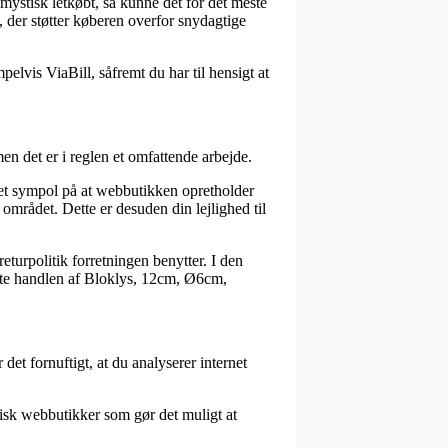
 mystisk letkøbt, så kunne det for det meste
, der støtter køberen overfor snydagtige
elvis ViaBill, såfremt du har til hensigt at
n det er i reglen et omfattende arbejde.
r et sympol på at webbutikken opretholder
området. Dette er desuden din lejlighed til
eturpolitik forretningen benytter. I den
æfte handlen af Bloklys, 12cm, Ø6cm,
det fornuftigt, at du analyserer internet
ktisk webbutikker som gør det muligt at