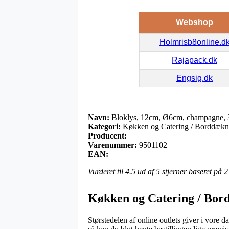
Webshop
Holmrisb8online.d
Rajapack.dk
Engsig.dk
Navn:
Bloklys, 12cm, Ø6cm, champagne, 3
Kategori:
Køkken og Catering / Borddæknin
Producent:
Varenummer:
9501102
EAN:
Vurderet til
4.5
ud af 5 stjerner baseret på
2
Køkken og Catering / Bord
Størstedelen af online outlets giver i vore d