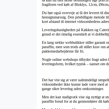
så kan du blot hente bestillingen lige præci
fragtform ved køb af Bloklys, 12cm, Ø6cm,
Du bør også overveje at få det leveret til d
hensigtsmæssig. Den prisbilligste metode til
kort afstand til internet virksomhedens adres
Leveringshastigheden på Køkken og Caterin
grund er det rimelig essentielt at vi dobbelt
En lang række webbutikker stiller garanti 
paraffin, men som trods alt stiller krav om a
pakkemedarbejderne får fri.
Nogle online webshops tilbyder fragt uden b
leveringsform, hvilket typisk – uanset om du 
Det har vist sig at være ualmindeligt simpel
virksomheder ikke kunne lade være med at t
gange sikre levering uden omkostninger.
Men det kan stadigvæk vise sig nyttigt at 
paraffin forud for at du gennemfører dit køb