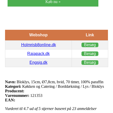
Køb nu »
Webshop
Link
Holmrisb8online.dk
Besøg
Rajapack.dk
Besøg
Engsig.dk
Besøg
Navn:
Bloklys, 15cm, Ø7,8cm, hvid, 70 timer, 100% paraffin
Kategori:
Køkken og Catering / Borddækning / Lys / Bloklys
Producent:
Varenummer:
121353
EAN:
Vurderet til
4.7
ud af 5 stjerner baseret på
23
anmeldelser