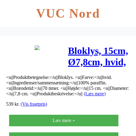
VUC Nord
Bloklys, 15cm,
Ø7,8cm, hvid,
70 timer,
<u||Produktbetegnelse:</u||Bloklys. <u||Farve:</u||hvid.
100% paraffin
<u||Ingredienser/sammensætning:</u||100% paraffin.
<u||Brændetid:</u||70 timer. <u||Højde:</u||15 cm. <u||Diameter:
</u||7,8 cm. <u||Produktbeskrivelse:</u||
(Læs mere)
539
kr.
(Vis fragtpris)
Læs mere »