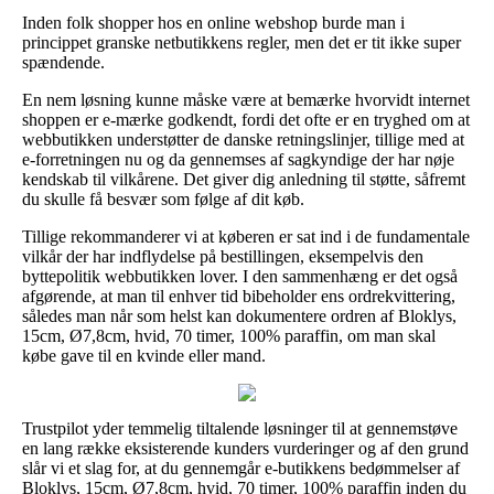
Inden folk shopper hos en online webshop burde man i
princippet granske netbutikkens regler, men det er tit ikke super
spændende.
En nem løsning kunne måske være at bemærke hvorvidt internet
shoppen er e-mærke godkendt, fordi det ofte er en tryghed om at
webbutikken understøtter de danske retningslinjer, tillige med at
e-forretningen nu og da gennemses af sagkyndige der har nøje
kendskab til vilkårene. Det giver dig anledning til støtte, såfremt
du skulle få besvær som følge af dit køb.
Tillige rekommanderer vi at køberen er sat ind i de fundamentale
vilkår der har indflydelse på bestillingen, eksempelvis den
byttepolitik webbutikken lover. I den sammenhæng er det også
afgørende, at man til enhver tid bibeholder ens ordrekvittering,
således man når som helst kan dokumentere ordren af Bloklys,
15cm, Ø7,8cm, hvid, 70 timer, 100% paraffin, om man skal
købe gave til en kvinde eller mand.
Trustpilot yder temmelig tiltalende løsninger til at gennemstøve
en lang række eksisterende kunders vurderinger og af den grund
slår vi et slag for, at du gennemgår e-butikkens bedømmelser af
Bloklys, 15cm, Ø7,8cm, hvid, 70 timer, 100% paraffin inden du