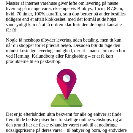
Masser af internet varehuse giver løfte om levering på næste
hverdag på mange varer, eksempelvis Bloklys, 15cm, Ø7,8cm,
hvid, 70 timer, 100% paraffin, som dog beroer på at der bestilles
tidligere end et aftalt klokkeslæt, med det formål at de højst
sandsynligt kan nå at få ordren klar forinden de logistikansatte
får fri.
Nogle få netshops tilbyder levering uden betaling, men tit kun
når du shopper for et præcist beløb. Desuden bør du tage den
mindst kostelige leveringsmulighed, der tit – uanset om man bor
ved Herning, Kalundborg eller Ringkøbing – er at få kørt
produkterne til en pakkeshop.
Det er jo efterhånden ultra bekvemt for alle og enhver at finde
frem til de bedste priser hos forskellige online webshops, og af
den grund har de fleste e-handler været nødt til at nedbringe
udsalgspriserne på deres varer – til babyer og børn, og endvidere