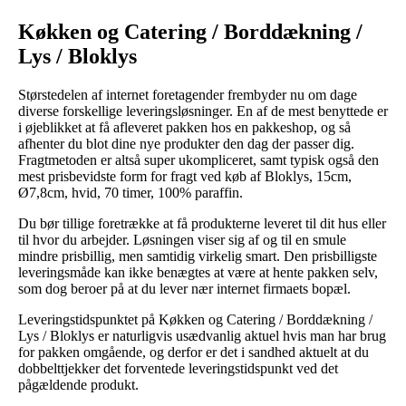
Køkken og Catering / Borddækning /
Lys / Bloklys
Størstedelen af internet foretagender frembyder nu om dage
diverse forskellige leveringsløsninger. En af de mest benyttede er
i øjeblikket at få afleveret pakken hos en pakkeshop, og så
afhenter du blot dine nye produkter den dag der passer dig.
Fragtmetoden er altså super ukompliceret, samt typisk også den
mest prisbevidste form for fragt ved køb af Bloklys, 15cm,
Ø7,8cm, hvid, 70 timer, 100% paraffin.
Du bør tillige foretrække at få produkterne leveret til dit hus eller
til hvor du arbejder. Løsningen viser sig af og til en smule
mindre prisbillig, men samtidig virkelig smart. Den prisbilligste
leveringsmåde kan ikke benægtes at være at hente pakken selv,
som dog beroer på at du lever nær internet firmaets bopæl.
Leveringstidspunktet på Køkken og Catering / Borddækning /
Lys / Bloklys er naturligvis usædvanlig aktuel hvis man har brug
for pakken omgående, og derfor er det i sandhed aktuelt at du
dobbelttjekker det forventede leveringstidspunkt ved det
pågældende produkt.