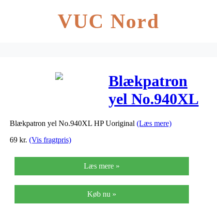
VUC Nord
Blækpatron
yel No.940XL
HP Uoriginal
Blækpatron yel No.940XL HP Uoriginal
(Læs mere)
69
kr.
(Vis fragtpris)
Læs mere »
Køb nu »