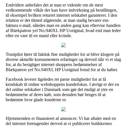
Endvidere anbefales det at man er vidende om de mest
vedkommende vilkår der kan have indvirkning på bestillingen,
til eksempel hvilken returret internet selskabet garanterer. I den
relation er det tilmed afgørende, at man stadig bevarer ens
faktura e-mail, således man en anden gang kan eftervise handlen
af Blækpatron yel No.940XL HP Uoriginal, hvad end man leder
efter en vare til en mand eller kvinde.
Trustpilot fører til faktisk fine muligheder for at blive klogere på
diverse aktuelle konsumenters erfaringer og derved slår vi et slag
for, at du besigtiger internet shoppens bedømmelser af
Blækpatron yel No.940XL HP Uoriginal forud for at du køber.
Facebook leverer ligeledes ret pæne muligheder for at få
kendskab til online webshoppens kundefokus. I øvrigt er der en
del online selskaber i Danmark som gør det muligt at ytre en
bedømmelse af deres køb, som desuden bør bruges til at
bedømme hvor glade kunderne er.
Hjemmesiden er finansieret af annoncer. Vi har aftaler med en
del internet foretagender derved at vi publicerer butikkernes