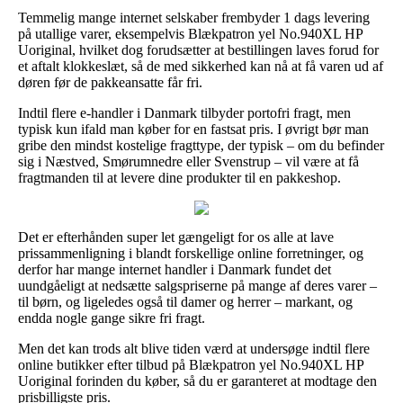
Temmelig mange internet selskaber frembyder 1 dags levering
på utallige varer, eksempelvis Blækpatron yel No.940XL HP
Uoriginal, hvilket dog forudsætter at bestillingen laves forud for
et aftalt klokkeslæt, så de med sikkerhed kan nå at få varen ud af
døren før de pakkeansatte får fri.
Indtil flere e-handler i Danmark tilbyder portofri fragt, men
typisk kun ifald man køber for en fastsat pris. I øvrigt bør man
gribe den mindst kostelige fragttype, der typisk – om du befinder
sig i Næstved, Smørumnedre eller Svenstrup – vil være at få
fragtmanden til at levere dine produkter til en pakkeshop.
Det er efterhånden super let gængeligt for os alle at lave
prissammenligning i blandt forskellige online forretninger, og
derfor har mange internet handler i Danmark fundet det
uundgåeligt at nedsætte salgspriserne på mange af deres varer –
til børn, og ligeledes også til damer og herrer – markant, og
endda nogle gange sikre fri fragt.
Men det kan trods alt blive tiden værd at undersøge indtil flere
online butikker efter tilbud på Blækpatron yel No.940XL HP
Uoriginal forinden du køber, så du er garanteret at modtage den
prisbilligste pris.