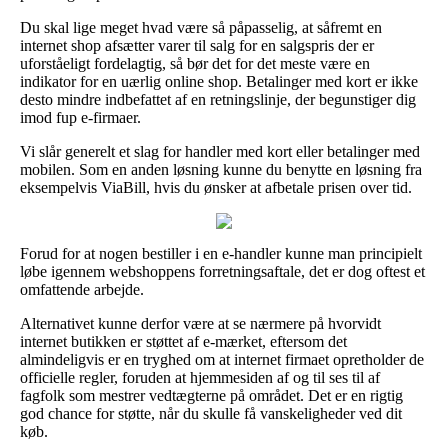
Du skal lige meget hvad være så påpasselig, at såfremt en
internet shop afsætter varer til salg for en salgspris der er
uforståeligt fordelagtig, så bør det for det meste være en
indikator for en uærlig online shop. Betalinger med kort er ikke
desto mindre indbefattet af en retningslinje, der begunstiger dig
imod fup e-firmaer.
Vi slår generelt et slag for handler med kort eller betalinger med
mobilen. Som en anden løsning kunne du benytte en løsning fra
eksempelvis ViaBill, hvis du ønsker at afbetale prisen over tid.
Forud for at nogen bestiller i en e-handler kunne man principielt
løbe igennem webshoppens forretningsaftale, det er dog oftest et
omfattende arbejde.
Alternativet kunne derfor være at se nærmere på hvorvidt
internet butikken er støttet af e-mærket, eftersom det
almindeligvis er en tryghed om at internet firmaet opretholder de
officielle regler, foruden at hjemmesiden af og til ses til af
fagfolk som mestrer vedtægterne på området. Det er en rigtig
god chance for støtte, når du skulle få vanskeligheder ved dit
køb.