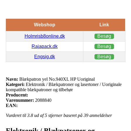
Webshop
Link
Holmrisb8online.dk
Besøg
Rajapack.dk
Besøg
Engsig.dk
Besøg
Navn:
Blækpatron yel No.940XL HP Uoriginal
Kategori:
Elektronik / Blækpatroner og lasertoner / Uoriginale
kompatible blækpatroner og tilbehør
Producent:
Varenummer:
2088840
EAN:
Vurderet til
3.8
ud af 5 stjerner baseret på
39
anmeldelser
Elektronik / Blækpatroner og