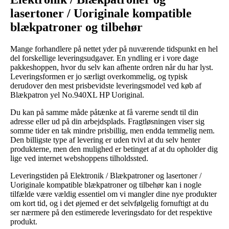
lasertoner / Uoriginale kompatible
blækpatroner og tilbehør
Mange forhandlere på nettet yder på nuværende tidspunkt en hel
del forskellige leveringsudgaver. En yndling er i vore dage
pakkeshoppen, hvor du selv kan afhente ordren når du har lyst.
Leveringsformen er jo særligt overkommelig, og typisk
derudover den mest prisbevidste leveringsmodel ved køb af
Blækpatron yel No.940XL HP Uoriginal.
Du kan på samme måde påtænke at få varerne sendt til din
adresse eller ud på din arbejdsplads. Fragtløsningen viser sig
somme tider en tak mindre prisbillig, men endda temmelig nem.
Den billigste type af levering er uden tvivl at du selv henter
produkterne, men den mulighed er betinget af at du opholder dig
lige ved internet webshoppens tilholdssted.
Leveringstiden på Elektronik / Blækpatroner og lasertoner /
Uoriginale kompatible blækpatroner og tilbehør kan i nogle
tilfælde være vældig essentiel om vi mangler dine nye produkter
om kort tid, og i det øjemed er det selvfølgelig fornuftigt at du
ser nærmere på den estimerede leveringsdato for det respektive
produkt.