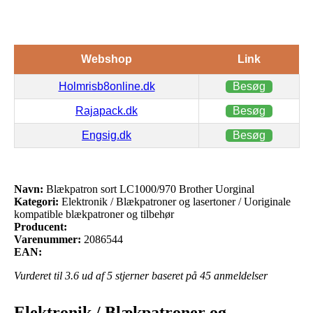
Webshop
Link
Holmrisb8online.dk
Besøg
Rajapack.dk
Besøg
Engsig.dk
Besøg
Navn:
Blækpatron sort LC1000/970 Brother Uorginal
Kategori:
Elektronik / Blækpatroner og lasertoner / Uoriginale
kompatible blækpatroner og tilbehør
Producent:
Varenummer:
2086544
EAN:
Vurderet til
3.6
ud af 5 stjerner baseret på
45
anmeldelser
Elektronik / Blækpatroner og