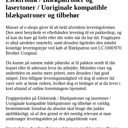
lasertoner / Uoriginale kompatible
blækpatroner og tilbehør
Masser af e-shops giver til alt held alverdens leveringsformer.
Den mest benyttede er efterhånden levering til en pakkeshop, og
så kan du bare gå forbi efter din ordre når du har tid. Fragttypen
er altså særdeles smertefri, samt desuden ligeledes den mindst
kostelige leveringstype ved køb af Blækpatron sort LC1000/970
Brother Uorginal.
Du kunne på samme måde påtænke at få pakken sendt til din
bopæl eller til adressen hvor du arbejder. Metoden viser sig
undertiden en anelse mere pebret, men desuden i høj grad
simpel. Den billigste leveringsmulighed vil dog til enhver tid
være selv at hente ordren, hvilket dog er betinget af at du lever i
kort afstand af online forretningens hjemsted.
Fragtperioden på Elektronik / Blækpatroner og lasertoner /
Uoriginale kompatible blækpatroner og tilbehør er vældig
bestemmende forudsat du absolut skal bruge din pakke
øjeblikkeligt, så af den grund er det nemlig relevant at man
undersøger leveringstiden på den pågældende vare.