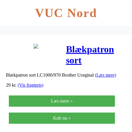
VUC Nord
Blækpatron
sort
LC1000/970
Blækpatron sort LC1000/970 Brother Uorginal
(Læs mere)
Brother
29
kr.
(Vis fragtpris)
Uorginal
Læs mere »
Køb nu »