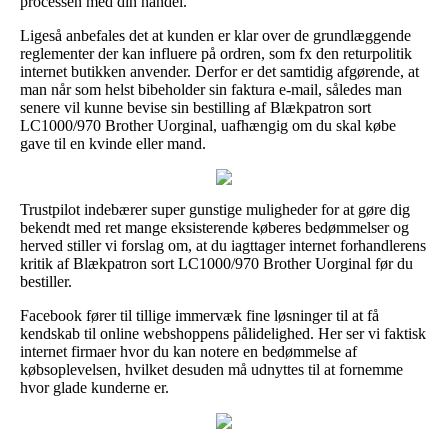
processen med din handel.
Ligeså anbefales det at kunden er klar over de grundlæggende
reglementer der kan influere på ordren, som fx den returpolitik
internet butikken anvender. Derfor er det samtidig afgørende, at
man når som helst bibeholder sin faktura e-mail, således man
senere vil kunne bevise sin bestilling af Blækpatron sort
LC1000/970 Brother Uorginal, uafhængig om du skal købe
gave til en kvinde eller mand.
Trustpilot indebærer super gunstige muligheder for at gøre dig
bekendt med ret mange eksisterende køberes bedømmelser og
herved stiller vi forslag om, at du iagttager internet forhandlerens
kritik af Blækpatron sort LC1000/970 Brother Uorginal før du
bestiller.
Facebook fører til tillige immervæk fine løsninger til at få
kendskab til online webshoppens pålidelighed. Her ser vi faktisk
internet firmaer hvor du kan notere en bedømmelse af
købsoplevelsen, hvilket desuden må udnyttes til at fornemme
hvor glade kunderne er.