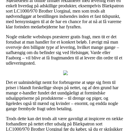
Størstedelen af online firmaer reklamerer med levering efter en
enkelt hverdag på adskillige produkter, eksempelvis Blækpatron
sort LC1000/970 Brother Uorginal, men som trods alt
nødvendiggør at bestillingen indsendes inden et fast tidspunkt,
med hensynstagen til at de har en chance for at nå at få varerne
klar forinden medarbejderne har fyraften.
Nogle enkelte webshops præsterer gratis fragt, men tit er det
forudsat at man handler for et konkret beløb. I øvrigt må man
overveje den billigste type af levering, hvilket mange gange –
uafhængig om du befinder sig ved Helsingør, Varde eller
Faaborg – vil blive at få fragtmanden til at levere din ordre til et
udleveringssted.
Det er ualmindeligt nemt for forbrugerne at søge sig frem til
priser i blandt forskellige shops på nettet, og af den grund har
mange e-handler fundet det uundgåeligt at formindske
udsalgspriserne på produkterne – til drenge og piger, og
ligeledes også til mænd og kvinder – enormt, og endda nogle
gange frembyde fragt uden betaling.
Trods dette kan det trods alt være gavnligt at inspicere en række
forhandlere på nettet efter udsalg på Blækpatron sort
LC1000/970 Brother Uorginal før du køber, så du er skråsikker