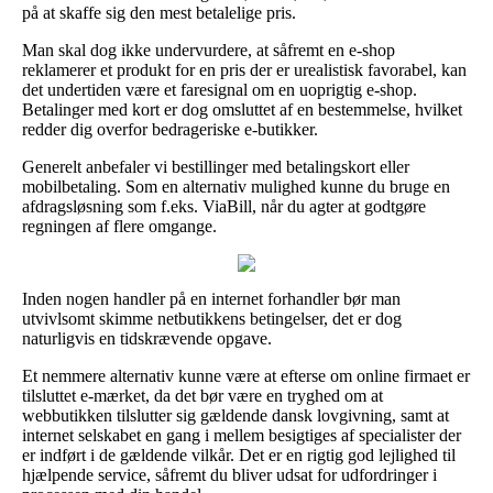
på at skaffe sig den mest betalelige pris.
Man skal dog ikke undervurdere, at såfremt en e-shop
reklamerer et produkt for en pris der er urealistisk favorabel, kan
det undertiden være et faresignal om en uoprigtig e-shop.
Betalinger med kort er dog omsluttet af en bestemmelse, hvilket
redder dig overfor bedrageriske e-butikker.
Generelt anbefaler vi bestillinger med betalingskort eller
mobilbetaling. Som en alternativ mulighed kunne du bruge en
afdragsløsning som f.eks. ViaBill, når du agter at godtgøre
regningen af flere omgange.
Inden nogen handler på en internet forhandler bør man
utvivlsomt skimme netbutikkens betingelser, det er dog
naturligvis en tidskrævende opgave.
Et nemmere alternativ kunne være at efterse om online firmaet er
tilsluttet e-mærket, da det bør være en tryghed om at
webbutikken tilslutter sig gældende dansk lovgivning, samt at
internet selskabet en gang i mellem besigtiges af specialister der
er indført i de gældende vilkår. Det er en rigtig god lejlighed til
hjælpende service, såfremt du bliver udsat for udfordringer i