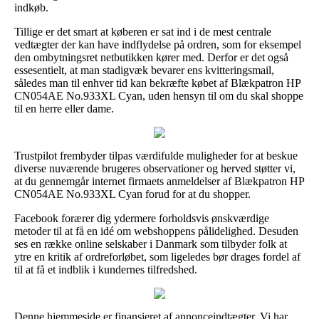
indkøb.
Tillige er det smart at køberen er sat ind i de mest centrale
vedtægter der kan have indflydelse på ordren, som for eksempel
den ombytningsret netbutikken kører med. Derfor er det også
essesentielt, at man stadigvæk bevarer ens kvitteringsmail,
således man til enhver tid kan bekræfte købet af Blækpatron HP
CN054AE No.933XL Cyan, uden hensyn til om du skal shoppe
til en herre eller dame.
Trustpilot frembyder tilpas værdifulde muligheder for at beskue
diverse nuværende brugeres observationer og herved støtter vi,
at du gennemgår internet firmaets anmeldelser af Blækpatron HP
CN054AE No.933XL Cyan forud for at du shopper.
Facebook forærer dig ydermere forholdsvis ønskværdige
metoder til at få en idé om webshoppens pålidelighed. Desuden
ses en række online selskaber i Danmark som tilbyder folk at
ytre en kritik af ordreforløbet, som ligeledes bør drages fordel af
til at få et indblik i kundernes tilfredshed.
Denne hjemmeside er finansieret af annonceindtægter. Vi har