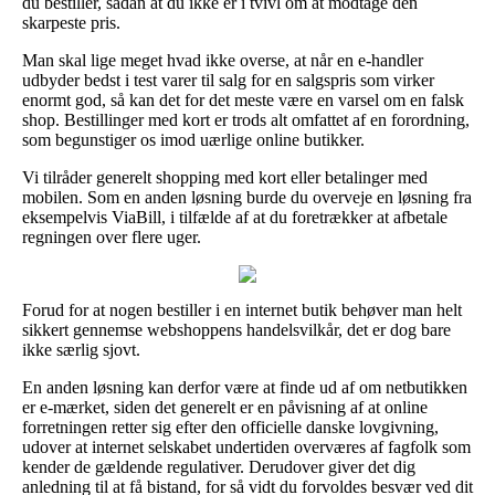
du bestiller, sådan at du ikke er i tvivl om at modtage den
skarpeste pris.
Man skal lige meget hvad ikke overse, at når en e-handler
udbyder bedst i test varer til salg for en salgspris som virker
enormt god, så kan det for det meste være en varsel om en falsk
shop. Bestillinger med kort er trods alt omfattet af en forordning,
som begunstiger os imod uærlige online butikker.
Vi tilråder generelt shopping med kort eller betalinger med
mobilen. Som en anden løsning burde du overveje en løsning fra
eksempelvis ViaBill, i tilfælde af at du foretrækker at afbetale
regningen over flere uger.
Forud for at nogen bestiller i en internet butik behøver man helt
sikkert gennemse webshoppens handelsvilkår, det er dog bare
ikke særlig sjovt.
En anden løsning kan derfor være at finde ud af om netbutikken
er e-mærket, siden det generelt er en påvisning af at online
forretningen retter sig efter den officielle danske lovgivning,
udover at internet selskabet undertiden overværes af fagfolk som
kender de gældende regulativer. Derudover giver det dig
anledning til at få bistand, for så vidt du forvoldes besvær ved dit