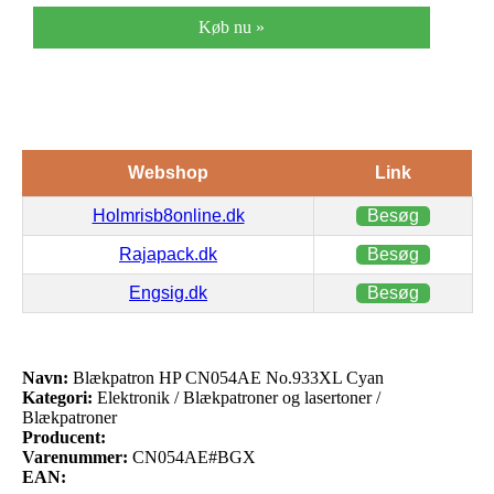
Køb nu »
Webshop
Link
Holmrisb8online.dk
Besøg
Rajapack.dk
Besøg
Engsig.dk
Besøg
Navn:
Blækpatron HP CN054AE No.933XL Cyan
Kategori:
Elektronik / Blækpatroner og lasertoner /
Blækpatroner
Producent:
Varenummer:
CN054AE#BGX
EAN: