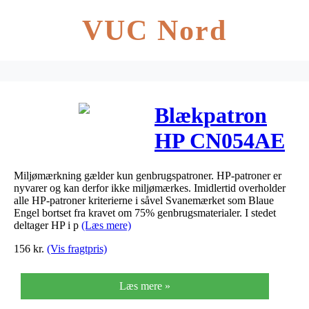
VUC Nord
Blækpatron
HP CN054AE
No.933XL
Miljømærkning gælder kun genbrugspatroner. HP-patroner er
Cyan
nyvarer og kan derfor ikke miljømærkes. Imidlertid overholder
alle HP-patroner kriterierne i såvel Svanemærket som Blaue
Engel bortset fra kravet om 75% genbrugsmaterialer. I stedet
deltager HP i p
(Læs mere)
156
kr.
(Vis fragtpris)
Læs mere »