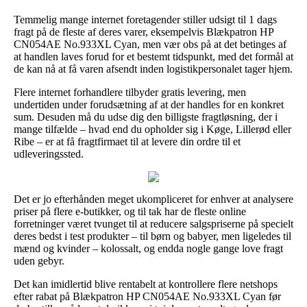
Temmelig mange internet foretagender stiller udsigt til 1 dags
fragt på de fleste af deres varer, eksempelvis Blækpatron HP
CN054AE No.933XL Cyan, men vær obs på at det betinges af
at handlen laves forud for et bestemt tidspunkt, med det formål at
de kan nå at få varen afsendt inden logistikpersonalet tager hjem.
Flere internet forhandlere tilbyder gratis levering, men
undertiden under forudsætning af at der handles for en konkret
sum. Desuden må du udse dig den billigste fragtløsning, der i
mange tilfælde – hvad end du opholder sig i Køge, Lillerød eller
Ribe – er at få fragtfirmaet til at levere din ordre til et
udleveringssted.
Det er jo efterhånden meget ukompliceret for enhver at analysere
priser på flere e-butikker, og til tak har de fleste online
forretninger været tvunget til at reducere salgspriserne på specielt
deres bedst i test produkter – til børn og babyer, men ligeledes til
mænd og kvinder – kolossalt, og endda nogle gange love fragt
uden gebyr.
Det kan imidlertid blive rentabelt at kontrollere flere netshops
efter rabat på Blækpatron HP CN054AE No.933XL Cyan før