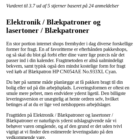
Vurderet til
3.7
ud af 5 stjerner baseret på
24
anmeldelser
Elektronik / Blækpatroner og
lasertoner / Blækpatroner
En stor portion internet shops frembyder i dag diverse forskellige
former for fragt. En af favoritterne er efterhånden pakkeshops,
og så skal du blot gå forbi efter dine varer lige præcis når det
passer ind i din kalender. Fragtmetoden er altså ualmindeligt
bekvem, samt typisk også den mindst kostelige form for fragt
ved køb af Blækpatron HP CN054AE No.933XL Cyan.
Du bør på samme måde planlægge at få pakken bragt til din
bolig eller ud på din arbejdsplads. Leveringsformen er oftest en
smule mere pebret, men endvidere yderst ligetil. Den billigste
leveringsversion er unægtelig at hente ordren selv, hvilket
betinges af at du er lige ved netshoppens arbejdslager.
Fragttiden på Elektronik / Blækpatroner og lasertoner /
Blækpatroner er naturligvis yderst udslagsgivende når vi
behøver varen omgående, og af den grund er det uden tvivl
vigtigt at vi finder den estimerede leveringsdato på den
vedkommende vare.