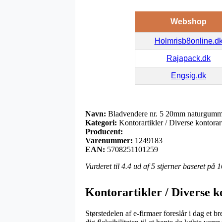
Webshop
Holmrisb8online.d
Rajapack.dk
Engsig.dk
Navn:
Bladvendere nr. 5 20mm naturgumm
Kategori:
Kontorartikler / Diverse kontorart
Producent:
Varenummer:
1249183
EAN:
5708251101259
Vurderet til
4.4
ud af 5 stjerner baseret på
1
Kontorartikler / Diverse k
Størstedelen af e-firmaer foreslår i dag et b