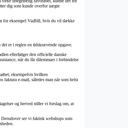
n virke ubegribelig favorabel, kunne det for
tøtter dig som kunde overfor uægte
om for eksempel ViaBill, hvis du vil dække
det er i reglen en tidskrævende opgave.
dlen efterfølger den officielle danske
ssistance, når du får dilemmaer i forbindelse
købet, eksempelvis hvilken
ns faktura e-mail, således man når som helst
gelser og herved stiller vi forslag om, at
d. Derudover ser vi faktisk webshops som
dsheden.