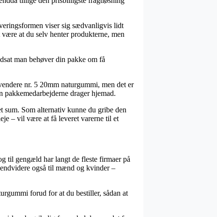
ndda tillige den prisbilligste fragtløsning
everingsformen viser sig sædvanligvis lidt
 være at du selv henter produkterne, men
orudsat man behøver din pakke om få
ladvendere nr. 5 20mm naturgummi, men det er
inden pakkemedarbejderne drager hjemad.
ret sum. Som alternativ kunne du gribe den
 – vil være at få leveret varerne til et
g til gengæld har langt de fleste firmaer på
 og endvidere også til mænd og kvinder –
urgummi forud for at du bestiller, sådan at