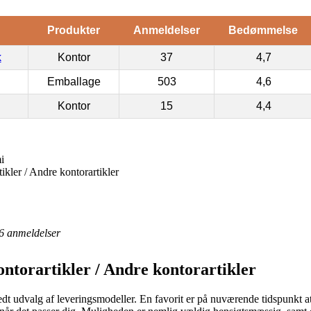
Produkter
Anmeldelser
Bedømmelse
k
Kontor
37
4,7
Emballage
503
4,6
Kontor
15
4,4
i
ikler / Andre kontorartikler
6
anmeldelser
ontorartikler / Andre kontorartikler
redt udvalg af leveringsmodeller. En favorit er på nuværende tidspunkt at 