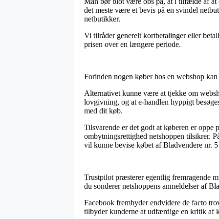
Man bør blot være obs på, at i tilfælde af a
det meste være et bevis på en svindel netbut
netbutikker.
Vi tilråder generelt kortbetalinger eller be
prisen over en længere periode.
Forinden nogen køber hos en webshop kan ma
Alternativet kunne være at tjekke om webshop
lovgivning, og at e-handlen hyppigt besøges 
med dit køb.
Tilsvarende er det godt at køberen er oppe
ombytningsrettighed netshoppen tilsikrer. P
vil kunne bevise købet af Bladvendere nr. 
Trustpilot præsterer egentlig fremragende mu
du sonderer netshoppens anmeldelser af Bl
Facebook frembyder endvidere de facto trov
tilbyder kunderne at udfærdige en kritik af 