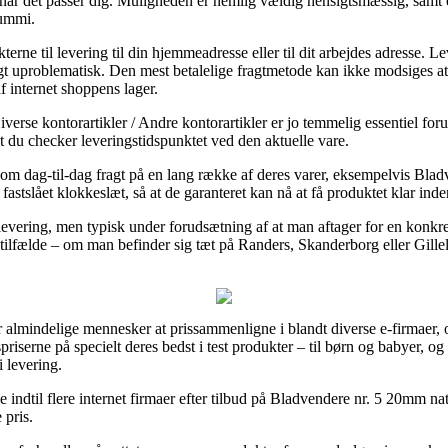
er når det passer dig. Muligheden er nemlig vældig hensigtsmæssig, samt e
gummi.
terne til levering til din hjemmeadresse eller til dit arbejdes adresse. L
 uproblematisk. Den mest betalelige fragtmetode kan ikke modsiges at
f internet shoppens lager.
verse kontorartikler / Andre kontorartikler er jo temmelig essentiel f
at du checker leveringstidspunktet ved den aktuelle vare.
te om dag-til-dag fragt på en lang række af deres varer, eksempelvis B
et fastslået klokkeslæt, så at de garanteret kan nå at få produktet klar 
i levering, men typisk under forudsætning af at man aftager for en konk
ilfælde – om man befinder sig tæt på Randers, Skanderborg eller Gilleleje
r almindelige mennesker at prissammenligne i blandt diverse e-firmaer, o
gspriserne på specielt deres bedst i test produkter – til børn og babyer,
 levering.
ndtil flere internet firmaer efter tilbud på Bladvendere nr. 5 20mm nat
 pris.