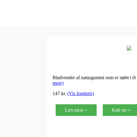
Bladvender af naturgummi som er støbt i ét 
mere)
147
kr.
(Vis fragtpris)
Læs mere »
Køb nu »