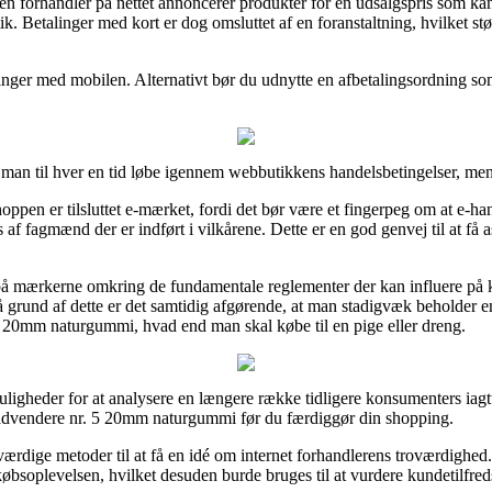
t en forhandler på nettet annoncerer produkter for en udsalgspris som ka
ik. Betalinger med kort er dog omsluttet af en foranstaltning, hvilket s
talinger med mobilen. Alternativt bør du udnytte en afbetalingsordning s
n til hver en tid løbe igennem webbutikkens handelsbetingelser, men 
pen er tilsluttet e-mærket, fordi det bør være et fingerpeg om at e-han
af fagmænd der er indført i vilkårene. Dette er en god genvej til at få a
 på mærkerne omkring de fundamentale reglementer der kan influere på 
å grund af dette er det samtidig afgørende, at man stadigvæk beholder e
5 20mm naturgummi, hvad end man skal købe til en pige eller dreng.
ligheder for at analysere en længere række tidligere konsumenters iagtta
advendere nr. 5 20mm naturgummi før du færdiggør din shopping.
ærdige metoder til at få en idé om internet forhandlerens troværdighe
købsoplevelsen, hvilket desuden burde bruges til at vurdere kundetilfre