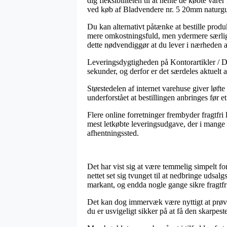
dig fleksibiliteten til at hente de købte var
ved køb af Bladvendere nr. 5 20mm natur
Du kan alternativt påtænke at bestille produk
mere omkostningsfuld, men ydermere særligt
dette nødvendiggør at du lever i nærheden a
Leveringsdygtigheden på Kontorartikler / Di
sekunder, og derfor er det særdeles aktuelt 
Størstedelen af internet varehuse giver løf
underforstået at bestillingen anbringes før 
Flere online forretninger frembyder fragtfr
mest letkøbte leveringsudgave, der i mange t
afhentningssted.
Det har vist sig at være temmelig simpelt fo
nettet set sig tvunget til at nedbringe udsal
markant, og endda nogle gange sikre fragtfri
Det kan dog immervæk være nyttigt at prøve i
du er usvigeligt sikker på at få den skarpeste