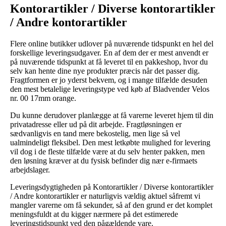
Kontorartikler / Diverse kontorartikler
/ Andre kontorartikler
Flere online butikker udlover på nuværende tidspunkt en hel del
forskellige leveringsudgaver. En af dem der er mest anvendt er
på nuværende tidspunkt at få leveret til en pakkeshop, hvor du
selv kan hente dine nye produkter præcis når det passer dig.
Fragtformen er jo yderst bekvem, og i mange tilfælde desuden
den mest betalelige leveringstype ved køb af Bladvender Velos
nr. 00 17mm orange.
Du kunne derudover planlægge at få varerne leveret hjem til din
privatadresse eller ud på dit arbejde. Fragtløsningen er
sædvanligvis en tand mere bekostelig, men lige så vel
ualmindeligt fleksibel. Den mest letkøbte mulighed for levering
vil dog i de fleste tilfælde være at du selv henter pakken, men
den løsning kræver at du fysisk befinder dig nær e-firmaets
arbejdslager.
Leveringsdygtigheden på Kontorartikler / Diverse kontorartikler
/ Andre kontorartikler er naturligvis vældig aktuel såfremt vi
mangler varerne om få sekunder, så af den grund er det komplet
meningsfuldt at du kigger nærmere på det estimerede
leveringstidspunkt ved den pågældende vare.