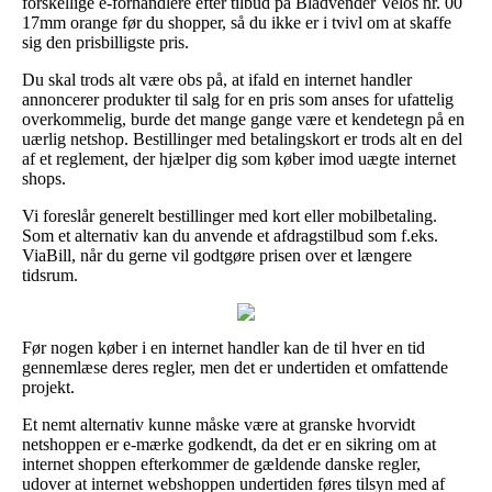
forskellige e-forhandlere efter tilbud på Bladvender Velos nr. 00
17mm orange før du shopper, så du ikke er i tvivl om at skaffe
sig den prisbilligste pris.
Du skal trods alt være obs på, at ifald en internet handler
annoncerer produkter til salg for en pris som anses for ufattelig
overkommelig, burde det mange gange være et kendetegn på en
uærlig netshop. Bestillinger med betalingskort er trods alt en del
af et reglement, der hjælper dig som køber imod uægte internet
shops.
Vi foreslår generelt bestillinger med kort eller mobilbetaling.
Som et alternativ kan du anvende et afdragstilbud som f.eks.
ViaBill, når du gerne vil godtgøre prisen over et længere
tidsrum.
Før nogen køber i en internet handler kan de til hver en tid
gennemlæse deres regler, men det er undertiden et omfattende
projekt.
Et nemt alternativ kunne måske være at granske hvorvidt
netshoppen er e-mærke godkendt, da det er en sikring om at
internet shoppen efterkommer de gældende danske regler,
udover at internet webshoppen undertiden føres tilsyn med af