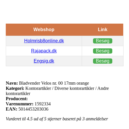
Webshop
Link
Holmrisb8online.dk
Besøg
Rajapack.dk
Besøg
Engsig.dk
Besøg
Navn:
Bladvender Velos nr. 00 17mm orange
Kategori:
Kontorartikler / Diverse kontorartikler / Andre
kontorartikler
Producent:
Varenummer:
1592334
EAN:
5014453203036
Vurderet til
4.5
ud af 5 stjerner baseret på
3
anmeldelser