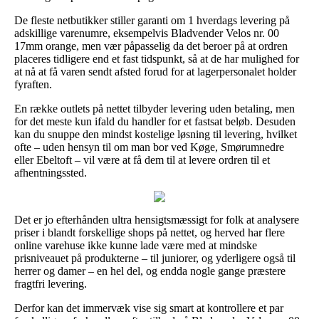
De fleste netbutikker stiller garanti om 1 hverdags levering på
adskillige varenumre, eksempelvis Bladvender Velos nr. 00
17mm orange, men vær påpasselig da det beroer på at ordren
placeres tidligere end et fast tidspunkt, så at de har mulighed for
at nå at få varen sendt afsted forud for at lagerpersonalet holder
fyraften.
En række outlets på nettet tilbyder levering uden betaling, men
for det meste kun ifald du handler for et fastsat beløb. Desuden
kan du snuppe den mindst kostelige løsning til levering, hvilket
ofte – uden hensyn til om man bor ved Køge, Smørumnedre
eller Ebeltoft – vil være at få dem til at levere ordren til et
afhentningssted.
Det er jo efterhånden ultra hensigtsmæssigt for folk at analysere
priser i blandt forskellige shops på nettet, og herved har flere
online varehuse ikke kunne lade være med at mindske
prisniveauet på produkterne – til juniorer, og yderligere også til
herrer og damer – en hel del, og endda nogle gange præstere
fragtfri levering.
Derfor kan det immervæk vise sig smart at kontrollere et par