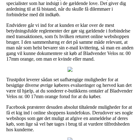
specialister som har indsigt i de gældende love. Det giver dig
anledning til at få bistand, når du skulle få dilemmaer i
forbindelse med dit indkøb.
Endvidere går vi ind for at kunden er klar over de mest
betydningsfulde reglementer der gør sig gældende i forbindelse
med transaktionen, som fx hvilken returret online webshoppen
bruger. I den sammenhæng er det på samme måde relevant, at
man når som helst bevarer sin e-mail kvittering, så man en anden
gang vil kunne dokumentere sit køb af Bladvender Velos nr. 00
17mm orange, om man er kvinde eller mand.
Trustpilot leverer sådan set uafhængige muligheder for at
besigtige diverse øvrige køberes evalueringer og herved kan det
være til hjælp, at du sonderer e-butikkens omtaler af Bladvender
Velos nr. 00 17mm orange forud for at du køber.
Facebook præsterer desuden absolut tiltalende muligheder for at
få et kig ind i online shoppens kundefokus. Derudover ses nogle
webshops som gør det muligt at afgive en anmeldelse af deres
køb, som lige så vel bør tages i brug til at vurdere tilfredsheden
hos kunderne.