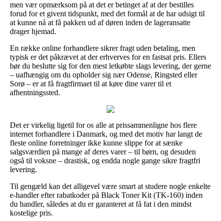
men vær opmærksom på at det er betinget af at der bestilles
forud for et givent tidspunkt, med det formål at de har udsigt til
at kunne nå at få pakken ud af døren inden de lageransatte
drager hjemad.
En række online forhandlere sikrer fragt uden betaling, men
typisk er det påkrævet at der erhverves for en fastsat pris. Ellers
bør du beslutte sig for den mest letkøbte slags levering, der gerne
– uafhængig om du opholder sig nær Odense, Ringsted eller
Sorø – er at få fragtfirmaet til at køre dine varer til et
afhentningssted.
Det er virkelig ligetil for os alle at prissammenligne hos flere
internet forhandlere i Danmark, og med det motiv har langt de
fleste online forretninger ikke kunne slippe for at sænke
salgsværdien på mange af deres varer – til børn, og desuden
også til voksne – drastisk, og endda nogle gange sikre fragtfri
levering.
Til gengæld kan det alligevel være smart at studere nogle enkelte
e-handler efter rabatkoder på Black Toner Kit (TK-160) inden
du handler, således at du er garanteret at få fat i den mindst
kostelige pris.