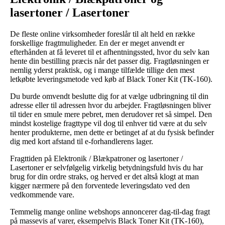
lasertoner / Lasertoner
De fleste online virksomheder foreslår til alt held en række
forskellige fragtmuligheder. En der er meget anvendt er
efterhånden at få leveret til et afhentningssted, hvor du selv kan
hente din bestilling præcis når det passer dig. Fragtløsningen er
nemlig yderst praktisk, og i mange tilfælde tillige den mest
letkøbte leveringsmetode ved køb af Black Toner Kit (TK-160).
Du burde omvendt beslutte dig for at vælge udbringning til din
adresse eller til adressen hvor du arbejder. Fragtløsningen bliver
til tider en smule mere pebret, men derudover ret så simpel. Den
mindst kostelige fragttype vil dog til enhver tid være at du selv
henter produkterne, men dette er betinget af at du fysisk befinder
dig med kort afstand til e-forhandlerens lager.
Fragttiden på Elektronik / Blækpatroner og lasertoner /
Lasertoner er selvfølgelig virkelig betydningsfuld hvis du har
brug for din ordre straks, og herved er det altså klogt at man
kigger nærmere på den forventede leveringsdato ved den
vedkommende vare.
Temmelig mange online webshops annoncerer dag-til-dag fragt
på massevis af varer, eksempelvis Black Toner Kit (TK-160),