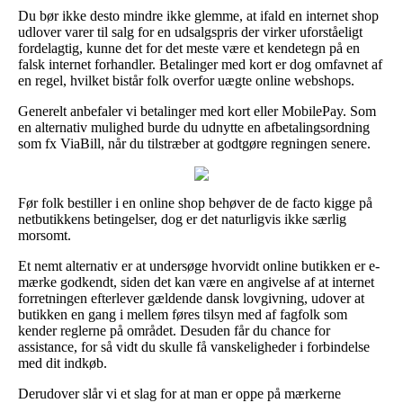
Du bør ikke desto mindre ikke glemme, at ifald en internet shop
udlover varer til salg for en udsalgspris der virker uforståeligt
fordelagtig, kunne det for det meste være et kendetegn på en
falsk internet forhandler. Betalinger med kort er dog omfavnet af
en regel, hvilket bistår folk overfor uægte online webshops.
Generelt anbefaler vi betalinger med kort eller MobilePay. Som
en alternativ mulighed burde du udnytte en afbetalingsordning
som fx ViaBill, når du tilstræber at godtgøre regningen senere.
Før folk bestiller i en online shop behøver de de facto kigge på
netbutikkens betingelser, dog er det naturligvis ikke særlig
morsomt.
Et nemt alternativ er at undersøge hvorvidt online butikken er e-
mærke godkendt, siden det kan være en angivelse af at internet
forretningen efterlever gældende dansk lovgivning, udover at
butikken en gang i mellem føres tilsyn med af fagfolk som
kender reglerne på området. Desuden får du chance for
assistance, for så vidt du skulle få vanskeligheder i forbindelse
med dit indkøb.
Derudover slår vi et slag for at man er oppe på mærkerne