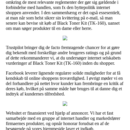
omkring de mest relevante reglementer der gør sig gældende i
forbindelse med handlen, som fx den byttepolitik internet
shoppen anvender. I den sammenhæng er det også essesentielt,
at man når som helst sikrer sin kvittering på e-mail, så man
senere kan bevise sit køb af Black Toner Kit (TK-160), uanset
om man søger produkter til en dame eller herre.
Trustpilot bringer dig de facto fremragende chancer for at gøre
dig bekendt med forskellige andre brugeres ratings og på grund
af dette rekommanderer vi, at du undersøger internet selskabets
vurderinger af Black Toner Kit (TK-160) inden du shopper.
Facebook leverer lignende regulære solide muligheder for at få
kendskab til online shoppens troværdighed. I øvrigt møder vi en
del forhandlere på nettet hvor kunder kan frembringe en kritik af
deres køb, hvilket på samme måde bør bruges til at danne dig et
indtryk af kundernes tilfredshed.
Websitet er finansieret ved hjælp af annoncer. Vi har et fast
samarbejde med en gruppe af internet handler og markedsfører
firmaernes produkter, og opnår honorar forudsat en af de
besøgende på vores hjemmeside laver et indkøb.