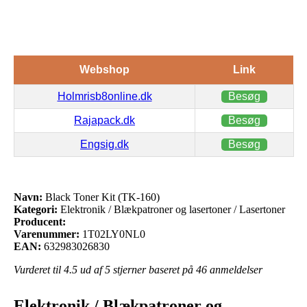
Webshop
Link
Holmrisb8online.dk
Besøg
Rajapack.dk
Besøg
Engsig.dk
Besøg
Navn:
Black Toner Kit (TK-160)
Kategori:
Elektronik / Blækpatroner og lasertoner / Lasertoner
Producent:
Varenummer:
1T02LY0NL0
EAN:
632983026830
Vurderet til
4.5
ud af 5 stjerner baseret på
46
anmeldelser
Elektronik / Blækpatroner og