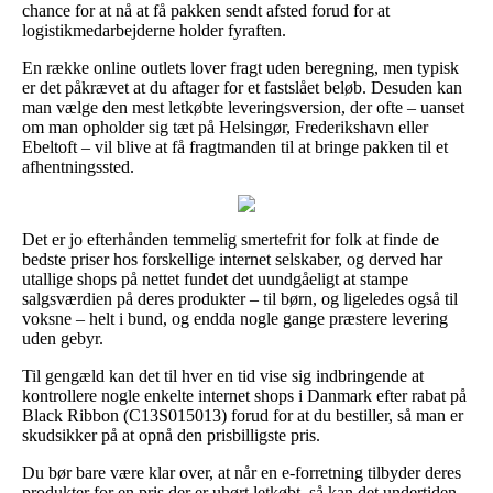
chance for at nå at få pakken sendt afsted forud for at
logistikmedarbejderne holder fyraften.
En række online outlets lover fragt uden beregning, men typisk
er det påkrævet at du aftager for et fastslået beløb. Desuden kan
man vælge den mest letkøbte leveringsversion, der ofte – uanset
om man opholder sig tæt på Helsingør, Frederikshavn eller
Ebeltoft – vil blive at få fragtmanden til at bringe pakken til et
afhentningssted.
Det er jo efterhånden temmelig smertefrit for folk at finde de
bedste priser hos forskellige internet selskaber, og derved har
utallige shops på nettet fundet det uundgåeligt at stampe
salgsværdien på deres produkter – til børn, og ligeledes også til
voksne – helt i bund, og endda nogle gange præstere levering
uden gebyr.
Til gengæld kan det til hver en tid vise sig indbringende at
kontrollere nogle enkelte internet shops i Danmark efter rabat på
Black Ribbon (C13S015013) forud for at du bestiller, så man er
skudsikker på at opnå den prisbilligste pris.
Du bør bare være klar over, at når en e-forretning tilbyder deres
produkter for en pris der er uhørt letkøbt, så kan det undertiden