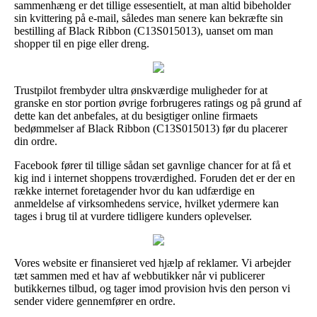
sammenhæng er det tillige essesentielt, at man altid bibeholder
sin kvittering på e-mail, således man senere kan bekræfte sin
bestilling af Black Ribbon (C13S015013), uanset om man
shopper til en pige eller dreng.
Trustpilot frembyder ultra ønskværdige muligheder for at
granske en stor portion øvrige forbrugeres ratings og på grund af
dette kan det anbefales, at du besigtiger online firmaets
bedømmelser af Black Ribbon (C13S015013) før du placerer
din ordre.
Facebook fører til tillige sådan set gavnlige chancer for at få et
kig ind i internet shoppens troværdighed. Foruden det er der en
række internet foretagender hvor du kan udfærdige en
anmeldelse af virksomhedens service, hvilket ydermere kan
tages i brug til at vurdere tidligere kunders oplevelser.
Vores website er finansieret ved hjælp af reklamer. Vi arbejder
tæt sammen med et hav af webbutikker når vi publicerer
butikkernes tilbud, og tager imod provision hvis den person vi
sender videre gennemfører en ordre.