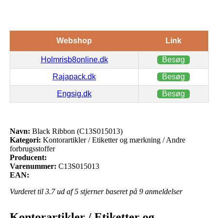
Webshop
Link
Holmrisb8online.dk
Besøg
Rajapack.dk
Besøg
Engsig.dk
Besøg
Navn:
Black Ribbon (C13S015013)
Kategori:
Kontorartikler / Etiketter og mærkning / Andre
forbrugsstoffer
Producent:
Varenummer:
C13S015013
EAN:
Vurderet til
3.7
ud af 5 stjerner baseret på
9
anmeldelser
Kontorartikler / Etiketter og