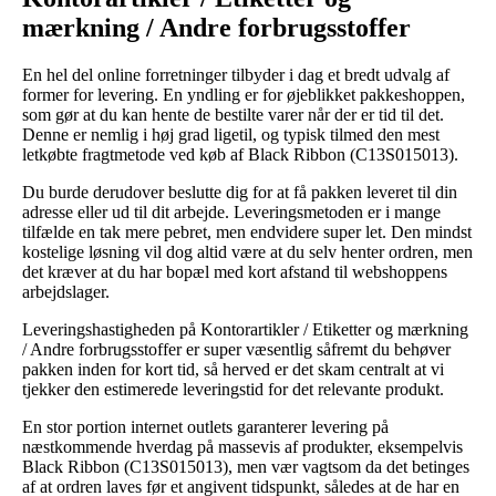
mærkning / Andre forbrugsstoffer
En hel del online forretninger tilbyder i dag et bredt udvalg af
former for levering. En yndling er for øjeblikket pakkeshoppen,
som gør at du kan hente de bestilte varer når der er tid til det.
Denne er nemlig i høj grad ligetil, og typisk tilmed den mest
letkøbte fragtmetode ved køb af Black Ribbon (C13S015013).
Du burde derudover beslutte dig for at få pakken leveret til din
adresse eller ud til dit arbejde. Leveringsmetoden er i mange
tilfælde en tak mere pebret, men endvidere super let. Den mindst
kostelige løsning vil dog altid være at du selv henter ordren, men
det kræver at du har bopæl med kort afstand til webshoppens
arbejdslager.
Leveringshastigheden på Kontorartikler / Etiketter og mærkning
/ Andre forbrugsstoffer er super væsentlig såfremt du behøver
pakken inden for kort tid, så herved er det skam centralt at vi
tjekker den estimerede leveringstid for det relevante produkt.
En stor portion internet outlets garanterer levering på
næstkommende hverdag på massevis af produkter, eksempelvis
Black Ribbon (C13S015013), men vær vagtsom da det betinges
af at ordren laves før et angivent tidspunkt, således at de har en