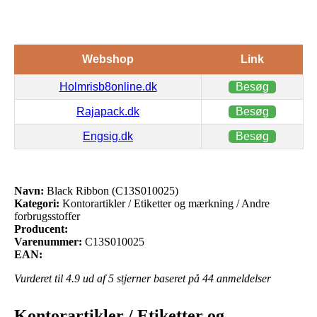
Webshop
Link
Holmrisb8online.dk
Besøg
Rajapack.dk
Besøg
Engsig.dk
Besøg
Navn:
Black Ribbon (C13S010025)
Kategori:
Kontorartikler / Etiketter og mærkning / Andre
forbrugsstoffer
Producent:
Varenummer:
C13S010025
EAN:
Vurderet til
4.9
ud af 5 stjerner baseret på
44
anmeldelser
Kontorartikler / Etiketter og