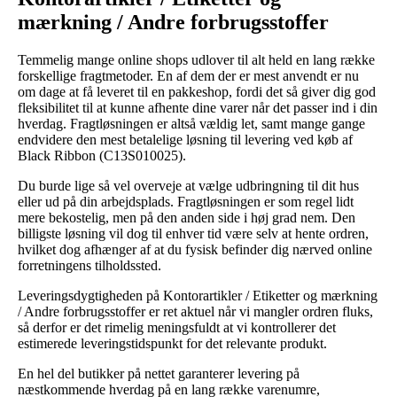
mærkning / Andre forbrugsstoffer
Temmelig mange online shops udlover til alt held en lang række
forskellige fragtmetoder. En af dem der er mest anvendt er nu
om dage at få leveret til en pakkeshop, fordi det så giver dig god
fleksibilitet til at kunne afhente dine varer når det passer ind i din
hverdag. Fragtløsningen er altså vældig let, samt mange gange
endvidere den mest betalelige løsning til levering ved køb af
Black Ribbon (C13S010025).
Du burde lige så vel overveje at vælge udbringning til dit hus
eller ud på din arbejdsplads. Fragtløsningen er som regel lidt
mere bekostelig, men på den anden side i høj grad nem. Den
billigste løsning vil dog til enhver tid være selv at hente ordren,
hvilket dog afhænger af at du fysisk befinder dig nærved online
forretningens tilholdssted.
Leveringsdygtigheden på Kontorartikler / Etiketter og mærkning
/ Andre forbrugsstoffer er ret aktuel når vi mangler ordren fluks,
så derfor er det rimelig meningsfuldt at vi kontrollerer det
estimerede leveringstidspunkt for det relevante produkt.
En hel del butikker på nettet garanterer levering på
næstkommende hverdag på en lang række varenumre,