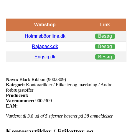
Webshop
Link
Holmrisb8online.dk
Besøg
Rajapack.dk
Besøg
Engsig.dk
Besøg
Navn:
Black Ribbon (9002309)
Kategori:
Kontorartikler / Etiketter og mærkning / Andre
forbrugsstoffer
Producent:
Varenummer:
9002309
EAN:
Vurderet til
3.8
ud af 5 stjerner baseret på
38
anmeldelser
Kontorartikler / Etiketter og