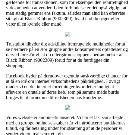
gældende for transaktionen, som for eksempel den returrettighed
virksomheden anvender. I den forbindelse er det også vigtigt, at
man stadig gemmer ens faktura, således man altid kan eftervise
sit køb af Black Ribbon (9002309), hvad end du søger efter
varer til en kvinde eller mand.
Trustpilot tilbyder dig adskillige fremragende muligheder for at
se nærmere på en stor gruppe andre konsumenters opfattelser og
derved foreslår vi, at du eftergår netshoppens bedømmelser af
Black Ribbon (9002309) forud for at du færdiggør din
shopping.
Facebook byder på derudover egentlig ønskværdige chancer for
at få en idé om internet virksomhedens pålidelighed. I øvrigt
møder vi en del internet forretninger hvor det er muligt at
aflevere en omtale af deres køb, som på samme måde burde
bruges til at fornemme tilfredsheden hos kunderne.
Vores website er annoncefinansieret. Vi har et fast samarbejde
med en gruppe online selskaber når vi introducerer butikkernes
tilbud, og får betaling under forudsætning af at de personer vi
sender videre realiserer et køb.