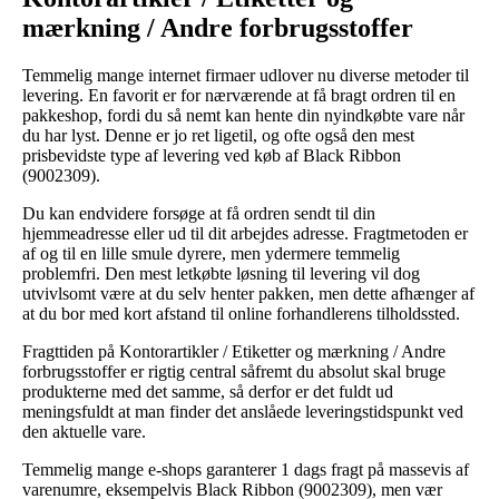
mærkning / Andre forbrugsstoffer
Temmelig mange internet firmaer udlover nu diverse metoder til
levering. En favorit er for nærværende at få bragt ordren til en
pakkeshop, fordi du så nemt kan hente din nyindkøbte vare når
du har lyst. Denne er jo ret ligetil, og ofte også den mest
prisbevidste type af levering ved køb af Black Ribbon
(9002309).
Du kan endvidere forsøge at få ordren sendt til din
hjemmeadresse eller ud til dit arbejdes adresse. Fragtmetoden er
af og til en lille smule dyrere, men ydermere temmelig
problemfri. Den mest letkøbte løsning til levering vil dog
utvivlsomt være at du selv henter pakken, men dette afhænger af
at du bor med kort afstand til online forhandlerens tilholdssted.
Fragttiden på Kontorartikler / Etiketter og mærkning / Andre
forbrugsstoffer er rigtig central såfremt du absolut skal bruge
produkterne med det samme, så derfor er det fuldt ud
meningsfuldt at man finder det anslåede leveringstidspunkt ved
den aktuelle vare.
Temmelig mange e-shops garanterer 1 dags fragt på massevis af
varenumre, eksempelvis Black Ribbon (9002309), men vær