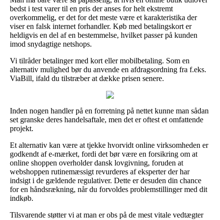
bedst i test varer til en pris der anses for helt ekstremt
overkommelig, er det for det meste være et karakteristika der
viser en falsk internet forhandler. Køb med betalingskort er
heldigvis en del af en bestemmelse, hvilket passer på kunden
imod snydagtige netshops.
Vi tilråder betalinger med kort eller mobilbetaling. Som en
alternativ mulighed bør du anvende en afdragsordning fra f.eks.
ViaBill, ifald du tilstræber at dække prisen senere.
Inden nogen handler på en forretning på nettet kunne man sådan
set granske deres handelsaftale, men det er oftest et omfattende
projekt.
Et alternativ kan være at tjekke hvorvidt online virksomheden er
godkendt af e-mærket, fordi det bør være en forsikring om at
online shoppen overholder dansk lovgivning, foruden at
webshoppen rutinemæssigt revurderes af eksperter der har
indsigt i de gældende regulativer. Dette er desuden din chance
for en håndsrækning, når du forvoldes problemstillinger med dit
indkøb.
Tilsvarende støtter vi at man er obs på de mest vitale vedtægter