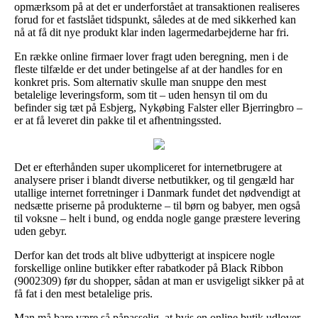
opmærksom på at det er underforstået at transaktionen realiseres
forud for et fastslået tidspunkt, således at de med sikkerhed kan
nå at få dit nye produkt klar inden lagermedarbejderne har fri.
En række online firmaer lover fragt uden beregning, men i de
fleste tilfælde er det under betingelse af at der handles for en
konkret pris. Som alternativ skulle man snuppe den mest
betalelige leveringsform, som tit – uden hensyn til om du
befinder sig tæt på Esbjerg, Nykøbing Falster eller Bjerringbro –
er at få leveret din pakke til et afhentningssted.
Det er efterhånden super ukompliceret for internetbrugere at
analysere priser i blandt diverse netbutikker, og til gengæld har
utallige internet forretninger i Danmark fundet det nødvendigt at
nedsætte priserne på produkterne – til børn og babyer, men også
til voksne – helt i bund, og endda nogle gange præstere levering
uden gebyr.
Derfor kan det trods alt blive udbytterigt at inspicere nogle
forskellige online butikker efter rabatkoder på Black Ribbon
(9002309) før du shopper, sådan at man er usvigeligt sikker på at
få fat i den mest betalelige pris.
Man må bare være så påpasselig, at hvis en online butik udlover