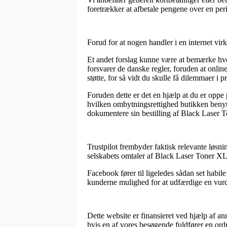
foretrækker at afbetale pengene over en per
Forud for at nogen handler i en internet vi
Et andet forslag kunne være at bemærke hvo
forsvarer de danske regler, foruden at onlin
støtte, for så vidt du skulle få dilemmaer i 
Foruden dette er det en hjælp at du er oppe
hvilken ombytningsrettighed butikken benytt
dokumentere sin bestilling af Black Laser 
Trustpilot frembyder faktisk relevante løsni
selskabets omtaler af Black Laser Toner XL 
Facebook fører til ligeledes sådan set habil
kunderne mulighed for at udfærdige en vurder
Dette website er finansieret ved hjælp af an
hvis en af vores besøgende fuldfører en ord