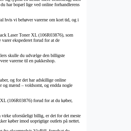
t du har bopæl lige ved online forhandlerens
al hvis vi behøver varerne om kort tid, og i
s Black Laser Toner XL (106R03876), som
e varer ekspederet forud for at de
llers skulle du udvælge den billigste
evere varerne til en pakkeshop.
ber, og for det har adskillige online
inder og mænd – voldsomt, og endda nogle
er XL (106R03876) forud for at du køber,
rke uforståeligt billig, er det for det meste
ker køber imod uoprigtige outlets på nettet.
ng fra eksempelvis ViaBill, forudsat du