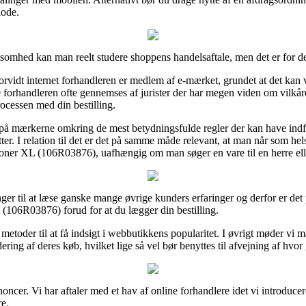
iode.
rksomhed kan man reelt studere shoppens handelsaftale, men det er for 
rvidt internet forhandleren er medlem af e-mærket, grundet at det kan 
e forhandleren ofte gennemses af jurister der har megen viden om vilkåre
processen med din bestilling.
 på mærkerne omkring de mest betydningsfulde regler der kan have indfl
er. I relation til det er det på samme måde relevant, at man når som hel
Toner XL (106R03876), uafhængig om man søger en vare til en herre el
nger til at læse ganske mange øvrige kunders erfaringer og derfor er det 
(106R03876) forud for at du lægger din bestilling.
e metoder til at få indsigt i webbutikkens popularitet. I øvrigt møder v
ing af deres køb, hvilket lige så vel bør benyttes til afvejning af hvor
noncer. Vi har aftaler med et hav af online forhandlere idet vi introduc
re.