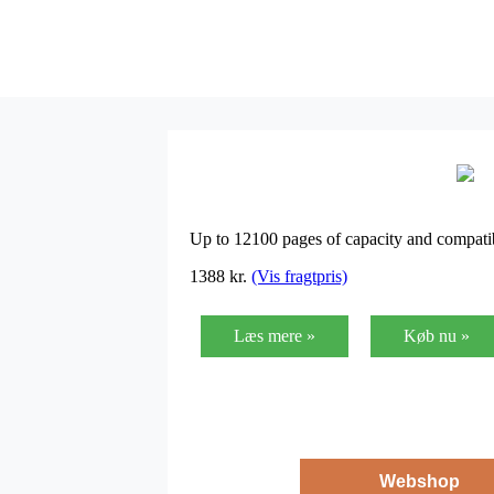
Up to 12100 pages of capacity and compa
1388
kr.
(Vis fragtpris)
Læs mere »
Køb nu »
Webshop