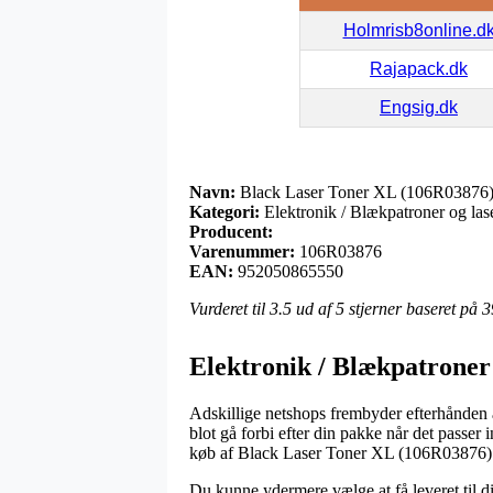
Holmrisb8online.d
Rajapack.dk
Engsig.dk
Navn:
Black Laser Toner XL (106R03876
Kategori:
Elektronik / Blækpatroner og lase
Producent:
Varenummer:
106R03876
EAN:
952050865550
Vurderet til
3.5
ud af 5 stjerner baseret på
3
Elektronik / Blækpatroner 
Adskillige netshops frembyder efterhånden a
blot gå forbi efter din pakke når det passer 
køb af Black Laser Toner XL (106R03876)
Du kunne ydermere vælge at få leveret til d