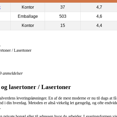
k
Kontor
37
4,7
Emballage
503
4,6
Kontor
15
4,4
)
rtoner / Lasertoner
9
anmeldelser
og lasertoner / Lasertoner
lverdens leveringsløsninger. En af de mest moderne er nu til dags at få 
ind i din hverdag. Metoden er altså virkelig let gængelig, og ofte endvide
.
in private bopæl eller til adressen hvor du arbejder. Leveringsformen vi