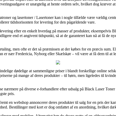
leveringsudgave er unægtelig at hente ordren selv, hvilket dog kræver a
roner og lasertoner / Lasertoner kan i nogle tilfælde være vældig centr
rollerer tidshorisonten for levering for den pågældende vare.
r levering efter en enkelt hverdag på masser af produkter, eksempelvi
tidligere end et angivent tidspunkt, så at de garanteret kan nå at få de ny
 betaling, men ofte er det så præmissen at der købes for en præcis sum. E
n er nær Fredericia, Nyborg eller Skælskør – vil være at få dem til at l
ndelige dødelige at sammenligne priser i blandt forskellige online selska
spriserne på mange af deres produkter – til børn, men ligeledes til kv
 at se nærmere på diverse e-forhandlere efter udsalg på Black Laser Ton
gste pris.
remt en webshop annoncerer deres produkter til salg for en pris der kan vi
hed. Bestillinger med kort er dog omfattet af en anordning, hvilket dæk
etalinger med mobilen. Alternativt bør du drage nytte af en afdragsordni