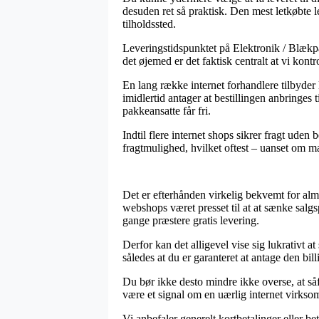
desuden ret så praktisk. Den mest letkøbte 
tilholdssted.
Leveringstidspunktet på Elektronik / Blækpat
det øjemed er det faktisk centralt at vi kont
En lang række internet forhandlere tilbyde
imidlertid antager at bestillingen anbringes 
pakkeansatte får fri.
Indtil flere internet shops sikrer fragt uden
fragtmulighed, hvilket oftest – uanset om ma
Det er efterhånden virkelig bekvemt for almi
webshops været presset til at at sænke salg
gange præstere gratis levering.
Derfor kan det alligevel vise sig lukrativt
således at du er garanteret at antage den billi
Du bør ikke desto mindre ikke overse, at såf
være et signal om en uærlig internet virksom
Vi anbefaler generelt kortbetalinger eller b