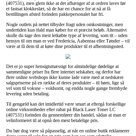
(407531), men glem ikke at det afhænger af at ordren laves før
et fastsat klokkeslæt, så de har en chance for at nå at få
bestillingen afsted forinden pakkepersonalet har fri.
Nogle outlets på nettet tilbyder fragt uden omkostninger, men
undertiden kun ifald man køber for et præcist beløb. Alternativt
skulle du tage den mest letkøbte type af levering, som tit – uden
hensyn til om man er ved Fredericia, Aabenraa eller Tønder – vil
være at få dem til at køre dine produkter til et afhentningssted.
Det er jo super hensigtsmæssigt for almindelige dødelige at
sammenligne priser fra flere internet selskaber, og derfor har
flere online webshops ikke kunne lade være med at nedskære
salgspriserne på en række af deres produkter – til børn, lige så
vel som til voksne – voldsomt, og endda nogle gange frembyde
levering uden betaling.
Til gengæld kan det imidlertid være smart at eftergå forskellige
online virksomheder efter rabat på Black Laser Toner LC
(407531) forinden du gennemfører din handel, sådan at man er
velinformeret til at opnå den mest betalelige pris.
Du bør dog være så påpasselig, at når en online butik reklamerer