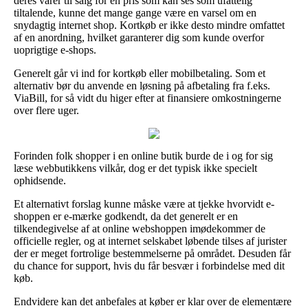
deres varer til salg for en pris som kan ses som ufattelig
tiltalende, kunne det mange gange være en varsel om en
snydagtig internet shop. Kortkøb er ikke desto mindre omfattet
af en anordning, hvilket garanterer dig som kunde overfor
uoprigtige e-shops.
Generelt går vi ind for kortkøb eller mobilbetaling. Som et
alternativ bør du anvende en løsning på afbetaling fra f.eks.
ViaBill, for så vidt du higer efter at finansiere omkostningerne
over flere uger.
Forinden folk shopper i en online butik burde de i og for sig
læse webbutikkens vilkår, dog er det typisk ikke specielt
ophidsende.
Et alternativt forslag kunne måske være at tjekke hvorvidt e-
shoppen er e-mærke godkendt, da det generelt er en
tilkendegivelse af at online webshoppen imødekommer de
officielle regler, og at internet selskabet løbende tilses af jurister
der er meget fortrolige bestemmelserne på området. Desuden får
du chance for support, hvis du får besvær i forbindelse med dit
køb.
Endvidere kan det anbefales at køber er klar over de elementære