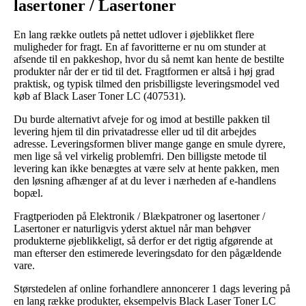
lasertoner / Lasertoner
En lang række outlets på nettet udlover i øjeblikket flere
muligheder for fragt. En af favoritterne er nu om stunder at
afsende til en pakkeshop, hvor du så nemt kan hente de bestilte
produkter når der er tid til det. Fragtformen er altså i høj grad
praktisk, og typisk tilmed den prisbilligste leveringsmodel ved
køb af Black Laser Toner LC (407531).
Du burde alternativt afveje for og imod at bestille pakken til
levering hjem til din privatadresse eller ud til dit arbejdes
adresse. Leveringsformen bliver mange gange en smule dyrere,
men lige så vel virkelig problemfri. Den billigste metode til
levering kan ikke benægtes at være selv at hente pakken, men
den løsning afhænger af at du lever i nærheden af e-handlens
bopæl.
Fragtperioden på Elektronik / Blækpatroner og lasertoner /
Lasertoner er naturligvis yderst aktuel når man behøver
produkterne øjeblikkeligt, så derfor er det rigtig afgørende at
man efterser den estimerede leveringsdato for den pågældende
vare.
Størstedelen af online forhandlere annoncerer 1 dags levering på
en lang række produkter, eksempelvis Black Laser Toner LC