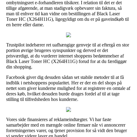
ombytningsret e-forhandleren tilsikrer. I relation til det er det
tillige afgørende, at man stadigvæk opbevarer sin faktura, så
man til enhver tid kan vidne om bestillingen af Black Laser
Toner HC (X264H11G), ligegyldigt om du er på gaveindkøb til
en herre eller dame.
Trustpilot indebærer ret uafhængige genveje til at eftergå en stor
portion øvrige brugeres synspunkter og derved er det
prisværdigt, at du vurderer internet shoppens bedømmelser af
Black Laser Toner HC (X264H11G) forud for at du færdiggør
din shopping.
Facebook giver dig desuden sådan set stabile metoder til at få
indblik i netshoppens popularitet. Her er der en del shops på
nettet som giver kunderne mulighed for at registrere en omtale af
deres køb, hvilket desuden burde drages fordel af til at tage
stilling til tilfredsheden hos kunderne.
Vores side finansieres af reklameindtægter. Vi har faste
samarbejder med en mængde online firmaer når vi annoncerer
forretningernes varer, og tjener provision for så vidt den bruger
vi sender videre laver en handel.