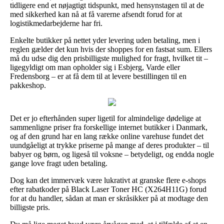
tidligere end et nøjagtigt tidspunkt, med hensynstagen til at de
med sikkerhed kan nå at få varerne afsendt forud for at
logistikmedarbejderne har fri.
Enkelte butikker på nettet yder levering uden betaling, men i
reglen gælder det kun hvis der shoppes for en fastsat sum. Ellers
må du udse dig den prisbilligste mulighed for fragt, hvilket tit –
ligegyldigt om man opholder sig i Esbjerg, Varde eller
Fredensborg – er at få dem til at levere bestillingen til en
pakkeshop.
Det er jo efterhånden super ligetil for almindelige dødelige at
sammenligne priser fra forskellige internet butikker i Danmark,
og af den grund har en lang række online varehuse fundet det
uundgåeligt at trykke priserne på mange af deres produkter – til
babyer og børn, og ligeså til voksne – betydeligt, og endda nogle
gange love fragt uden betaling.
Dog kan det immervæk være lukrativt at granske flere e-shops
efter rabatkoder på Black Laser Toner HC (X264H11G) forud
for at du handler, sådan at man er skråsikker på at modtage den
billigste pris.