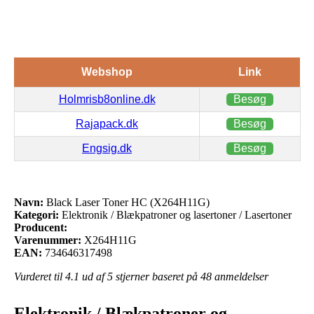
Webshop
Link
Holmrisb8online.dk
Besøg
Rajapack.dk
Besøg
Engsig.dk
Besøg
Navn:
Black Laser Toner HC (X264H11G)
Kategori:
Elektronik / Blækpatroner og lasertoner / Lasertoner
Producent:
Varenummer:
X264H11G
EAN:
734646317498
Vurderet til
4.1
ud af 5 stjerner baseret på
48
anmeldelser
Elektronik / Blækpatroner og