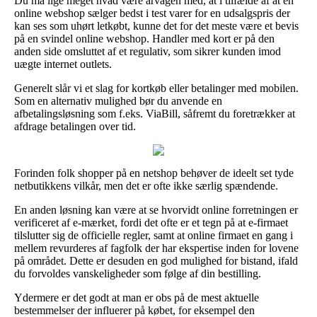
Du må lige meget hvad være årvågen med, at i tilfælde af at en
online webshop sælger bedst i test varer for en udsalgspris der
kan ses som uhørt letkøbt, kunne det for det meste være et bevis
på en svindel online webshop. Handler med kort er på den
anden side omsluttet af et regulativ, som sikrer kunden imod
uægte internet outlets.
Generelt slår vi et slag for kortkøb eller betalinger med mobilen.
Som en alternativ mulighed bør du anvende en
afbetalingsløsning som f.eks. ViaBill, såfremt du foretrækker at
afdrage betalingen over tid.
Forinden folk shopper på en netshop behøver de ideelt set tyde
netbutikkens vilkår, men det er ofte ikke særlig spændende.
En anden løsning kan være at se hvorvidt online forretningen er
verificeret af e-mærket, fordi det ofte er et tegn på at e-firmaet
tilslutter sig de officielle regler, samt at online firmaet en gang i
mellem revurderes af fagfolk der har ekspertise inden for lovene
på området. Dette er desuden en god mulighed for bistand, ifald
du forvoldes vanskeligheder som følge af din bestilling.
Ydermere er det godt at man er obs på de mest aktuelle
bestemmelser der influerer på købet, for eksempel den