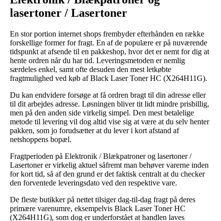
lasertoner / Lasertoner
En stor portion internet shops frembyder efterhånden en række
forskellige former for fragt. En af de populære er på nuværende
tidspunkt at afsende til en pakkeshop, hvor det er nemt for dig at
hente ordren når du har tid. Leveringsmetoden er nemlig
særdeles enkel, samt ofte desuden den mest letkøbte
fragtmulighed ved køb af Black Laser Toner HC (X264H11G).
Du kan endvidere forsøge at få ordren bragt til din adresse eller
til dit arbejdes adresse. Løsningen bliver tit lidt mindre prisbillig,
men på den anden side virkelig simpel. Den mest betalelige
metode til levering vil dog altid vise sig at være at du selv henter
pakken, som jo forudsætter at du lever i kort afstand af
netshoppens bopæl.
Fragtperioden på Elektronik / Blækpatroner og lasertoner /
Lasertoner er virkelig aktuel såfremt man behøver varerne inden
for kort tid, så af den grund er det faktisk centralt at du checker
den forventede leveringsdato ved den respektive vare.
De fleste butikker på nettet tilsiger dag-til-dag fragt på deres
primære varenumre, eksempelvis Black Laser Toner HC
(X264H11G), som dog er underforstået at handlen laves