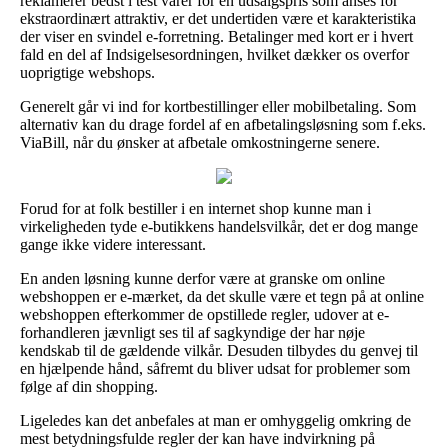
reklamerer bedst i test varer for en udsalgspris som anses for
ekstraordinært attraktiv, er det undertiden være et karakteristika
der viser en svindel e-forretning. Betalinger med kort er i hvert
fald en del af Indsigelsesordningen, hvilket dækker os overfor
uoprigtige webshops.
Generelt går vi ind for kortbestillinger eller mobilbetaling. Som
alternativ kan du drage fordel af en afbetalingsløsning som f.eks.
ViaBill, når du ønsker at afbetale omkostningerne senere.
Forud for at folk bestiller i en internet shop kunne man i
virkeligheden tyde e-butikkens handelsvilkår, det er dog mange
gange ikke videre interessant.
En anden løsning kunne derfor være at granske om online
webshoppen er e-mærket, da det skulle være et tegn på at online
webshoppen efterkommer de opstillede regler, udover at e-
forhandleren jævnligt ses til af sagkyndige der har nøje
kendskab til de gældende vilkår. Desuden tilbydes du genvej til
en hjælpende hånd, såfremt du bliver udsat for problemer som
følge af din shopping.
Ligeledes kan det anbefales at man er omhyggelig omkring de
mest betydningsfulde regler der kan have indvirkning på