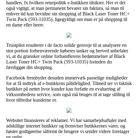
handlen, fx hvilken returpolitik e-butikken tilsikrer. Her er det
også vigtigt, at man permanent bevarer sin faktura, så man til
enhver tid kan bevidne sin shopping af Black Laser Toner HC+
Twin Pack (593-11035), ligegyldigt om man er på shopping til
en dame eller herre.
Trustpilot resulterer i de facto solide genveje til at analysere en
stor portion forhenværende køberes tanker og herved anbefaler
vi, at du gransker online forhandlerens bedømmelser af Black
Laser Toner HC+ Twin Pack (593-11035) forinden du
færdiggør din shopping.
Facebook frembyder desuden immervæk passelige muligheder
for at få indtryk af e-butikkens pålidelighed. Tilmed ser vi faktisk
butikker på nettet hvor kunder kan forfatte en evaluering af
virksomhedens service, som også må bruges til at tage stilling til
hvor tilfredse kunderne er.
Websitet finansieres af reklamer. Vi har samarbejdsaftaler med
adskillige internet butikker og fremviser butikkernes varer, og
høster godtgørelse såfremt de brugere vi sender videre foretager
en ordre.