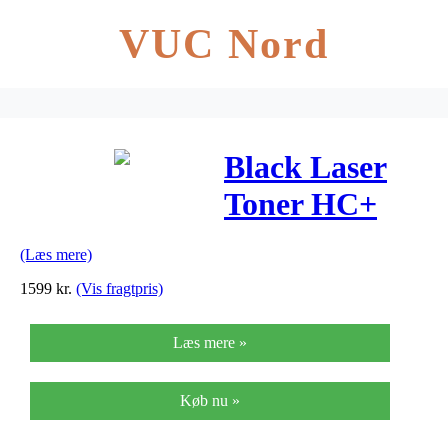
VUC Nord
Black Laser
Toner HC+
Twin Pack
(Læs mere)
(593-11035)
1599
kr.
(Vis fragtpris)
Læs mere »
Køb nu »