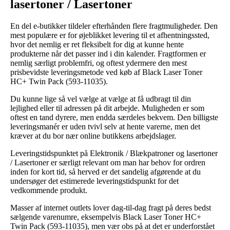
lasertoner / Lasertoner
En del e-butikker tildeler efterhånden flere fragtmuligheder. Den
mest populære er for øjeblikket levering til et afhentningssted,
hvor det nemlig er ret fleksibelt for dig at kunne hente
produkterne når det passer ind i din kalender. Fragtformen er
nemlig særligt problemfri, og oftest ydermere den mest
prisbevidste leveringsmetode ved køb af Black Laser Toner
HC+ Twin Pack (593-11035).
Du kunne lige så vel vælge at vælge at få udbragt til din
lejlighed eller til adressen på dit arbejde. Muligheden er som
oftest en tand dyrere, men endda særdeles bekvem. Den billigste
leveringsmanér er uden tvivl selv at hente varerne, men det
kræver at du bor nær online butikkens arbejdslager.
Leveringstidspunktet på Elektronik / Blækpatroner og lasertoner
/ Lasertoner er særligt relevant om man har behov for ordren
inden for kort tid, så herved er det sandelig afgørende at du
undersøger det estimerede leveringstidspunkt for det
vedkommende produkt.
Masser af internet outlets lover dag-til-dag fragt på deres bedst
sælgende varenumre, eksempelvis Black Laser Toner HC+
Twin Pack (593-11035), men vær obs på at det er underforstået