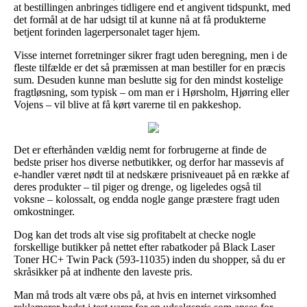
at bestillingen anbringes tidligere end et angivent tidspunkt, med
det formål at de har udsigt til at kunne nå at få produkterne
betjent forinden lagerpersonalet tager hjem.
Visse internet forretninger sikrer fragt uden beregning, men i de
fleste tilfælde er det så præmissen at man bestiller for en præcis
sum. Desuden kunne man beslutte sig for den mindst kostelige
fragtløsning, som typisk – om man er i Hørsholm, Hjørring eller
Vojens – vil blive at få kørt varerne til en pakkeshop.
Det er efterhånden vældig nemt for forbrugerne at finde de
bedste priser hos diverse netbutikker, og derfor har massevis af
e-handler været nødt til at nedskære prisniveauet på en række af
deres produkter – til piger og drenge, og ligeledes også til
voksne – kolossalt, og endda nogle gange præstere fragt uden
omkostninger.
Dog kan det trods alt vise sig profitabelt at checke nogle
forskellige butikker på nettet efter rabatkoder på Black Laser
Toner HC+ Twin Pack (593-11035) inden du shopper, så du er
skråsikker på at indhente den laveste pris.
Man må trods alt være obs på, at hvis en internet virksomhed