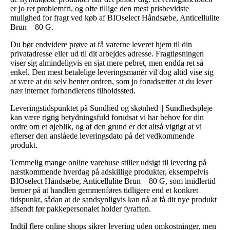
er jo ret problemfri, og ofte tillige den mest prisbevidste
mulighed for fragt ved køb af BIOselect Håndsæbe, Anticellulite
Brun – 80 G.
Du bør endvidere prøve at få varerne leveret hjem til din
privatadresse eller ud til dit arbejdes adresse. Fragtløsningen
viser sig almindeligvis en sjat mere pebret, men endda ret så
enkel. Den mest betalelige leveringsmanér vil dog altid vise sig
at være at du selv henter ordren, som jo forudsætter at du lever
nær internet forhandlerens tilholdssted.
Leveringstidspunktet på Sundhed og skønhed || Sundhedspleje
kan være rigtig betydningsfuld forudsat vi har behov for din
ordre om et øjeblik, og af den grund er det altså vigtigt at vi
efterser den anslåede leveringsdato på det vedkommende
produkt.
Temmelig mange online varehuse stiller udsigt til levering på
næstkommende hverdag på adskillige produkter, eksempelvis
BIOselect Håndsæbe, Anticellulite Brun – 80 G, som imidlertid
beroer på at handlen gemmenføres tidligere end et konkret
tidspunkt, sådan at de sandsynligvis kan nå at få dit nye produkt
afsendt før pakkepersonalet holder fyraften.
Indtil flere online shops sikrer levering uden omkostninger, men