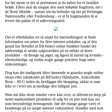
for det meste er det så præmissen at du køber for et fastslået
beløb. Ellers skal du snuppe den mest letkøbte fragtform, der i
de fleste tilfælde – uanset om du befinder sig tæt på Helsingør,
Nørresundby eller Fredensborg – er at få fragtmanden til at
levere din pakke til et udleveringssted.
Det er efterhånden ret så smart for internetbrugere at finde
information om priser fra flere internet selskaber, og af den
grund har flertallet af BIOselect online butikker fundet det
nødvendigt at sænke salgsværdien på en række af deres
produkter – til drenge og piger, og ligeså til mænd og kvinder –
eftertrykkeligt, og endda nogle gange præstere fragt uden
omkostninger.
Dog kan det stadigvæk blive lønnende at granske nogle online
shops efter rabatkoder på BIOselect Håndsæbe, Anticellulite
Brun – 80 G inden du færdiggør din shopping, sådan at man
ikke er i tvivl om at modtage den billigste pris.
Man må ikke desto mindre være klar over, at såfremt en shop på
nettet markedsfører produkter til salg for en pris som kan ses
som besynderligt fremragende, bør det mange gange være et
kendetegn på en uægte internet virksomhed. Handler med kort