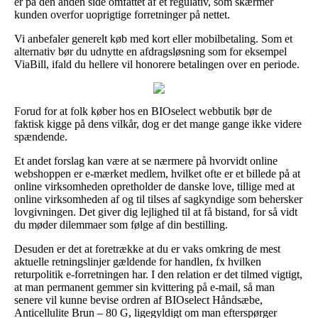
er på den anden side omfattet af et regulativ, som skærmer
kunden overfor uoprigtige forretninger på nettet.
Vi anbefaler generelt køb med kort eller mobilbetaling. Som et
alternativ bør du udnytte en afdragsløsning som for eksempel
ViaBill, ifald du hellere vil honorere betalingen over en periode.
Forud for at folk køber hos en BIOselect webbutik bør de
faktisk kigge på dens vilkår, dog er det mange gange ikke videre
spændende.
Et andet forslag kan være at se nærmere på hvorvidt online
webshoppen er e-mærket medlem, hvilket ofte er et billede på at
online virksomheden opretholder de danske love, tillige med at
online virksomheden af og til tilses af sagkyndige som behersker
lovgivningen. Det giver dig lejlighed til at få bistand, for så vidt
du møder dilemmaer som følge af din bestilling.
Desuden er det at foretrække at du er vaks omkring de mest
aktuelle retningslinjer gældende for handlen, fx hvilken
returpolitik e-forretningen har. I den relation er det tilmed vigtigt,
at man permanent gemmer sin kvittering på e-mail, så man
senere vil kunne bevise ordren af BIOselect Håndsæbe,
Anticellulite Brun – 80 G, ligegyldigt om man efterspørger