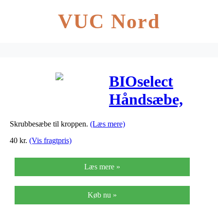
VUC Nord
BIOselect
Håndsæbe,
Anticellulite
Skrubbesæbe til kroppen.
(Læs mere)
Brun – 80 G
40
kr.
(Vis fragtpris)
Læs mere »
Køb nu »