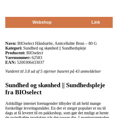
Webshop
Link
Navn:
BIOselect Håndsæbe, Anticellulite Brun – 80 G
Kategori:
Sundhed og skønhed || Sundhedspleje
Producent:
BIOselect
Varenummer:
62583
EAN:
5200306433037
Vurderet til
3.8
ud af 5 stjerner baseret på
43
anmeldelser
Sundhed og skønhed || Sundhedspleje
fra BIOselect
Adskillige internet foretagender tilbyder til alt held mange
forskellige leveringsmåder. En der er meget populær er nu til
dags at få leveret til en pakkeshop, som gør det muligt at hente
de nyindkøbte produkter når det passer dig. Leveringsmetoden