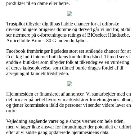
produkter til en dame eller herre.
Trustpilot tilbyder dig tilpas habile chancer for at udforske
diverse tidligere brugeres domme og derved går vi ind for, at du
ser nærmere på e-forretningens ratings af BIOselect Håndsæbe,
Anticellulite Brun – 80 G inden du køber.
Facebook frembringer ligeledes stort set strålende chancer for at
få et kig ind i internet butikkens kundetilfredshed. Tilmed ser vi
endda e-butikker som tilbyder folk at tilkendegive en vurdering
af deres købsoplevelse, som tilmed burde drages fordel af til
afvejning af kundetilfredsheden.
Hjemmesiden er finansieret af annoncer. Vi samarbejder med en
del firmaer på nettet hvori vi markedsfører forretningernes tilbud,
og tjener kommission ifald de personer vi sender videre laver en
ordre.
Vejledning angående varer og e-shops værnes om hele tiden,
men vi tager ikke ansvar for forandringer der potentielt er udført
efter at vi sidste gang opdaterede hjemmesidens data.