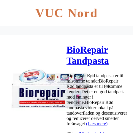
VUC Nord
BioRepair
Tandpasta
(rød) – 75ml
BioRepair Rød tandpasta er til
følsomme tænderBioRepair
Rød tandpasta er til følsomme
tænder. Det er en god tandpasta
mod isninger i
tænderne.BioRepair Rød
tandpasta virker lokalt på
tandoverfladen og desentisiverer
og reducerer derved smerten
forårsaget
(Læs mere)