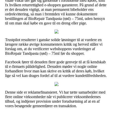
vitale vilkår der gør sig gældende i forbindelse med købet, som
fx hvilken returrettighed e-shoppen garanterer. På grund af dette
er det desuden vigtigt, at man permanent bibeholder ens
ordrekvittering, så man i fremtiden vil kunne dokumentere
bestillingen af BioRepair Tandpasta (rød) – 75ml, uden hensyn
til om man skal købe en gave til en dreng eller pige.
Trustpilot resulterer i ganske solide løsninger til at vurdere en
længere række øvrige konsumenters kritik og herved stiller vi
forslag om, at du verificerer webshoppens vurderinger af
BioRepair Tandpasta (rød) – 75ml før du shopper.
Facebook fører til desuden flere gode genveje til at få kendskab
til e-firmaets pålidelighed. Desuden møder vi nogle online
forhandlere hvor man kan skrive en kritik af deres køb, hvilket
lige så vel kan drages fordel af til at vurdere kundetilfredsheden.
Denne side er reklamefinansieret. Vi har tætte samarbejder med
flere online virksomheder når vi publicerer virksomhedernes
tilbud, og indtjener provision under forudsætning af at en af
vores besøgende gennemfører en transaktion.