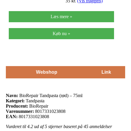
35
kr.
(Vis fragtpris)
Læs mere »
Køb nu »
Webshop
Link
Navn:
BioRepair Tandpasta (rød) – 75ml
Kategori:
Tandpasta
Producent:
BioRepair
Varenummer:
8017331023808
EAN:
8017331023808
Vurderet til
4.2
ud af 5 stjerner baseret på
45
anmeldelser