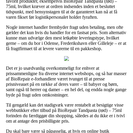
favorit produkter, eksempelvis BioRepair Tandpasta (rød) –
75ml, hvilket kræver at ordren indsendes inden et besluttet
tidspunkt, med hensynstagen til at de garanteret kan nå at få
varen fikset før logistikpersonalet holder fyraften.
Nogle internet handler frembyder fragt uden betaling, men ofte
gælder det kun hvis du handler for en fastsat pris. Som alternativ
kunne man udvælge den mest letkøbte leveringstype, hvilket
gerne – om du bor i Odense, Frederikshavn eller Gilleleje – er at
få fragtfirmaet til at levere varerne til en pakkeshop.
Det er jo usædvanlig overkommeligt for enhver at
prissammenligne fra diverse internet webshops, og så har masser
af BioRepair e-forhandlere været tvunget til at presse
prisniveauet på en række af deres varer – til babyer og børn,
samt også til herrer og damer – en hel del, og endda nogle gange
byde på fragt uden omkostninger.
Til gengæld kan det stadigvæk være rentabelt at besigtige visse
webbutikker efter tilbud på BioRepair Tandpasta (rød) – 75ml
forinden du færdiggør din shopping, således at du ikke er i tvivl
om at antage den prisbilligste pris.
Du skal bare være så påpasselig, at hvis en online butik