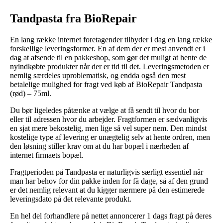
Tandpasta fra BioRepair
En lang række internet foretagender tilbyder i dag en lang række
forskellige leveringsformer. En af dem der er mest anvendt er i
dag at afsende til en pakkeshop, som gør det muligt at hente de
nyindkøbte produkter når der er tid til det. Leveringsmetoden er
nemlig særdeles uproblematisk, og endda også den mest
betalelige mulighed for fragt ved køb af BioRepair Tandpasta
(rød) – 75ml.
Du bør ligeledes påtænke at vælge at få sendt til hvor du bor
eller til adressen hvor du arbejder. Fragtformen er sædvanligvis
en sjat mere bekostelig, men lige så vel super nem. Den mindst
kostelige type af levering er unægtelig selv at hente ordren, men
den løsning stiller krav om at du har bopæl i nærheden af
internet firmaets bopæl.
Fragtperioden på Tandpasta er naturligvis særligt essentiel når
man har behov for din pakke inden for få dage, så af den grund
er det nemlig relevant at du kigger nærmere på den estimerede
leveringsdato på det relevante produkt.
En hel del forhandlere på nettet annoncerer 1 dags fragt på deres