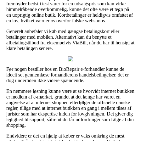
frembyder bedst i test varer for en udsalgspris som kan virke
himmelråbende overkommelig, kunne det ofte være et tegn på
en uoprigtig online butik. Kortbetalinger er heldigvis omfattet af
en lov, hvilket værner os overfor falske webshops.
Generelt anbefaler vi køb med gængse betalingskort eller
betalinger med mobilen. Alternativt kan du benytte et
afbetalingstilbud fra eksempelvis ViaBill, når du har til hensigt at
klare betalingen senere.
Før nogen bestiller hos en BioRepair e-forhandler kunne de
ideelt set gennemlæse forhandlerens handelsbetingelser, det er
dog undertiden ikke videre spændende.
En nemmere løsning kunne være at se hvorvidt internet butikken
er medlem af e-mærket, grundet at det længe har været en
angivelse af at internet shoppen efterfølger de officielle danske
regler, tillige med at internet butikken en gang i mellem tilses af
jurister som har ekspertise inden for lovgivningen. Det giver dig
lejlighed til support, såfremt du får udfordringer som følge af din
shopping.
Endvidere er det en hjælp at køber er vaks omkring de mest