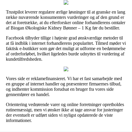
Trustpilot leverer regulære ærlige løsninger til at granske en lang
række nuværende konsumenters vurderinger og af den grund er
det at foretrække, at du efterforsker online forhandlerens omtaler
af Biogan Økologiske Kidney Bønner – 1 Kg før du bestiller.
Facebook tilbyder tillige i højeste grad ønskværdige metoder til
at få indblik i internet forhandlerens popularitet. Tilmed møder vi
faktisk e-butikker som gør det muligt at udforme en bedømmelse
af ordreforløbet, hvilket ligeledes burde udnyttes til vurdering af
kundetilfredsheden.
Vores side er reklamefinansieret. Vi har et fast samarbejde med
en gruppe af internet handler og præsenterer firmaernes tilbud,
og indhenter kommission forudsat en bruger fra vores side
gennemfører en handel.
Orientering vedrørende varer og online forretninger opretholdes
rutinemæssigt, men vi ønsker ikke at tage ansvar for justeringer
der eventuelt er udført siden vi nyligst opdaterede de viste
informationer.