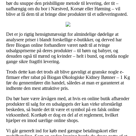
bør du snuppe den prisbilligste metode til levering, der tit –
uafhængig om du bor i Næstved, Korsør eller Hørning – vil
blive at få dem til at bringe dine produkter til et udleveringssted.
Det er jo rigtig hensigtsmæssigt for almindelige dødelige at
analysere priser i blandt forskellige e-butikker, og derved har
flere Biogan online forhandlere været nødt til at tvinge
udsalgspriserne på deres produkter – til børn og babyer, og
desuden også til mænd og kvinder – helt i bund, og endda nogle
gange sikre fragtfri levering.
Trods dette kan det trods alt blive gavnligt at granske nogle e-
firmaer efter rabat på Biogan Økologiske Kidney Bønner – 1 Kg
før du gennemfører din handel, således at man er garanteret at
indhente den mest attraktive pris.
Du bør bare være årvågen med, at hvis en online butik afhænder
produkter til salg for en udsalgspris der kan virke uforståeligt
beskeden, så burde det tit være et symbol på en falsk online
virksomhed. Kortkøb er dog en del af et reglement, hvilket
hjælper en imod uærlige online shops.
Vi går generelt ind for køb med gængse betalingskort eller