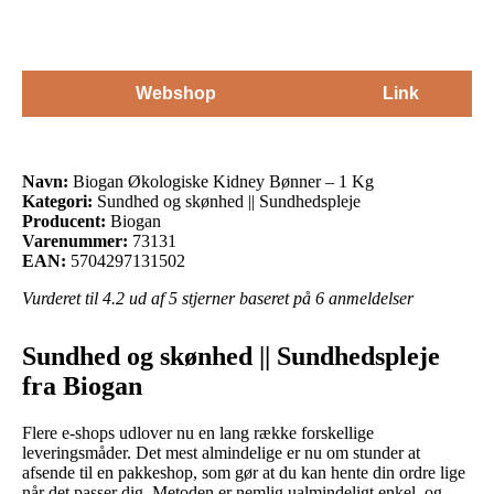
Webshop
Link
Navn:
Biogan Økologiske Kidney Bønner – 1 Kg
Kategori:
Sundhed og skønhed || Sundhedspleje
Producent:
Biogan
Varenummer:
73131
EAN:
5704297131502
Vurderet til
4.2
ud af 5 stjerner baseret på
6
anmeldelser
Sundhed og skønhed || Sundhedspleje
fra Biogan
Flere e-shops udlover nu en lang række forskellige
leveringsmåder. Det mest almindelige er nu om stunder at
afsende til en pakkeshop, som gør at du kan hente din ordre lige
når det passer dig. Metoden er nemlig ualmindeligt enkel, og