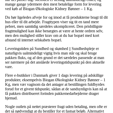
mange gange ydermere den mest betalelige form for levering
ved køb af Biogan Økologiske Kidney Bønner – 1 Kg.
Du bør ligeledes afveje for og imod at få produkterne bragt til dit
hus eller til dit arbejde. Fragttypen viser sig tit en tand mere
pebret, men samtidig særdeles ukompliceret. Den prisbilligste
fragtmulighed kan ikke benægtes at være at hente ordren selv,
men den mulighed stiller krav om at du har bopæl med kort
afstand til internet selskabets bopæl.
Leveringstiden på Sundhed og skønhed || Sundhedspleje er
naturligvis ualmindeligt vigtig hvis man står og skal bruge
pakken fluks, og af den grund er det særdeles passende at man
ser nærmere på det anslåede leveringstidspunkt på den aktuelle
vare.
Flere e-butikker i Danmark giver 1 dags levering på adskillige
produkter, eksempelvis Biogan Økologiske Kidney Bønner – 1
Kg, men vær vagtsom da det antager at bestillingen fuldbyrdes
forud for et givent tidspunkt, sådan at de sandsynligvis kan nå at
få pakken distribueret forinden pakkemedarbejderne drager
hjemad.
Nogle outlets på nettet præsterer fragt uden betaling, men ofte er
det så nødvendigt at du bestiller for et fastsat beløb. Alternativt