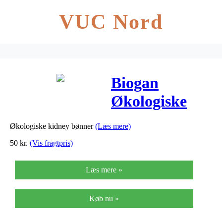
VUC Nord
Biogan
Økologiske
Kidney
Økologiske kidney bønner
(Læs mere)
Bønner – 1 Kg
50
kr.
(Vis fragtpris)
Læs mere »
Køb nu »