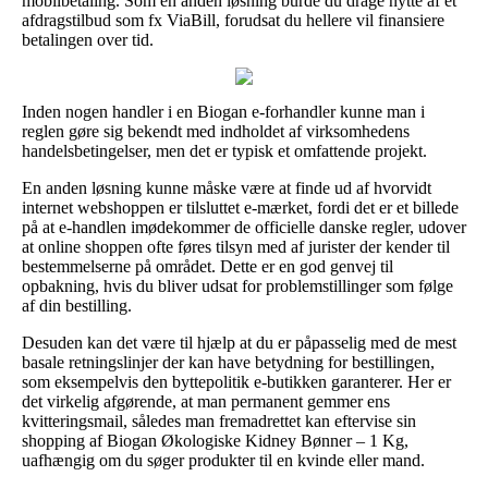
mobilbetaling. Som en anden løsning burde du drage nytte af et
afdragstilbud som fx ViaBill, forudsat du hellere vil finansiere
betalingen over tid.
Inden nogen handler i en Biogan e-forhandler kunne man i
reglen gøre sig bekendt med indholdet af virksomhedens
handelsbetingelser, men det er typisk et omfattende projekt.
En anden løsning kunne måske være at finde ud af hvorvidt
internet webshoppen er tilsluttet e-mærket, fordi det er et billede
på at e-handlen imødekommer de officielle danske regler, udover
at online shoppen ofte føres tilsyn med af jurister der kender til
bestemmelserne på området. Dette er en god genvej til
opbakning, hvis du bliver udsat for problemstillinger som følge
af din bestilling.
Desuden kan det være til hjælp at du er påpasselig med de mest
basale retningslinjer der kan have betydning for bestillingen,
som eksempelvis den byttepolitik e-butikken garanterer. Her er
det virkelig afgørende, at man permanent gemmer ens
kvitteringsmail, således man fremadrettet kan eftervise sin
shopping af Biogan Økologiske Kidney Bønner – 1 Kg,
uafhængig om du søger produkter til en kvinde eller mand.