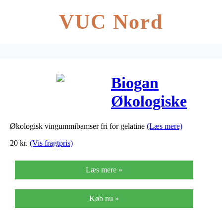
VUC Nord
Biogan
Økologiske
Gelatinefri
Økologisk vingummibamser fri for gelatine
(Læs mere)
Vingummibams
20
kr.
(Vis fragtpris)
– 75 G
Læs mere »
Køb nu »