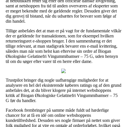
at netbutikken retter sig efter den officielle danske lovgivning,
samt at netshoppen fra tid til anden overværes af eksperter som
er meget bekendte med de gældende regler. Desuden giver det
dig genvej til bistand, når du udsættes for besvær som følge af
din handel.
Tillige anbefales det at man er på vagt for de fundamentale vilkår
der er gældende for transaktionen, som for eksempel hvilken
returneringsret e-shoppen bruger. I den sammenhæng er det
tillige relevant, at man stadigvæk bevarer ens e-mail kvittering,
således man når som helst kan eftervise sin ordre af Biogan
Økologiske Gelatinefri Vingummibamser – 75 G, uden hensyn
til om du søger efter varer til en herre eller dame.
Trustpilot bringer dig nogle uafhængige muligheder for at
analysere en hel del eksisterende køberes ratings og af den grund
anbefales det, at du bliver klogere på internet webshoppens
kritik af Biogan Økologiske Gelatinefri Vingummibamser – 75
G før du handler.
Facebook frembringer på samme måde fuldt ud hæderlige
chancer for at få en idé om online webshoppens
kundetilfredshed. Desuden ses nogle firmaer på nettet som giver
folk mulighed for at ytre en omtale af ordreforløbet, hvilket også