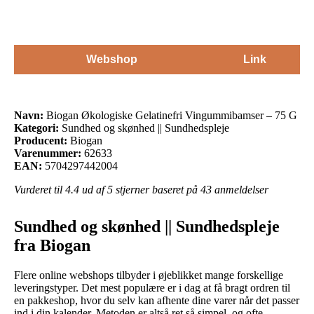
Webshop
Link
Navn:
Biogan Økologiske Gelatinefri Vingummibamser – 75 G
Kategori:
Sundhed og skønhed || Sundhedspleje
Producent:
Biogan
Varenummer:
62633
EAN:
5704297442004
Vurderet til
4.4
ud af 5 stjerner baseret på
43
anmeldelser
Sundhed og skønhed || Sundhedspleje
fra Biogan
Flere online webshops tilbyder i øjeblikket mange forskellige
leveringstyper. Det mest populære er i dag at få bragt ordren til
en pakkeshop, hvor du selv kan afhente dine varer når det passer
ind i din kalender. Metoden er altså ret så simpel, og ofte