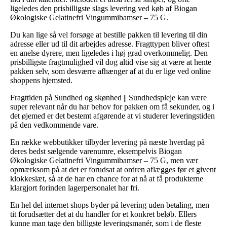
ligeledes den prisbilligste slags levering ved køb af Biogan
Økologiske Gelatinefri Vingummibamser – 75 G.
Du kan lige så vel forsøge at bestille pakken til levering til din
adresse eller ud til dit arbejdes adresse. Fragttypen bliver oftest
en anelse dyrere, men ligeledes i høj grad overkommelig. Den
prisbilligste fragtmulighed vil dog altid vise sig at være at hente
pakken selv, som desværre afhænger af at du er lige ved online
shoppens hjemsted.
Fragttiden på Sundhed og skønhed || Sundhedspleje kan være
super relevant når du har behov for pakken om få sekunder, og i
det øjemed er det bestemt afgørende at vi studerer leveringstiden
på den vedkommende vare.
En række webbutikker tilbyder levering på næste hverdag på
deres bedst sælgende varenumre, eksempelvis Biogan
Økologiske Gelatinefri Vingummibamser – 75 G, men vær
opmærksom på at det er forudsat at ordren aflægges før et givent
klokkeslæt, så at de har en chance for at nå at få produkterne
klargjort forinden lagerpersonalet har fri.
En hel del internet shops byder på levering uden betaling, men
tit forudsætter det at du handler for et konkret beløb. Ellers
kunne man tage den billigste leveringsmanér, som i de fleste