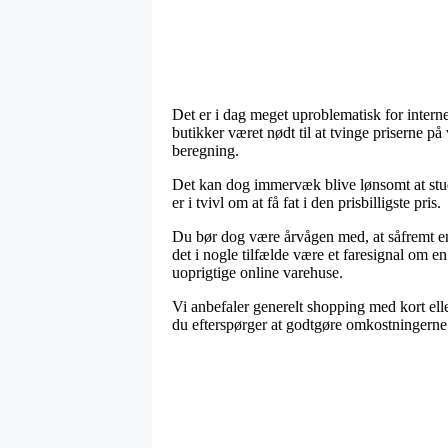
Det er i dag meget uproblematisk for interne
butikker været nødt til at tvinge priserne p
beregning.
Det kan dog immervæk blive lønsomt at stude
er i tvivl om at få fat i den prisbilligste pris.
Du bør dog være årvågen med, at såfremt en 
det i nogle tilfælde være et faresignal om e
uoprigtige online varehuse.
Vi anbefaler generelt shopping med kort ell
du efterspørger at godtgøre omkostningerne i