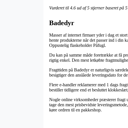
Vurderet til
4.6
ud af 5 stjerner baseret på
5
Badedyr
Masser af internet firmaer yder i dag et stor
hente produkterne når det passer ind i din k
Oppustelig flaskeholder Påfugl.
Du kan på samme måde foretrække at få produk
rigtig enkel. Den mest letkøbte fragtmulighed
Fragttiden på Badedyr er naturligvis særdele
besigtiger den anslåede leveringsdato for de
Flere e-handler reklamerer med 1 dags fragt
bestiller tidligere end et besluttet klokkes
Nogle online virksomheder præsterer fragt u
tage den mest prisbevidste leveringsmetode, 
køre ordren til en pakkeshop.