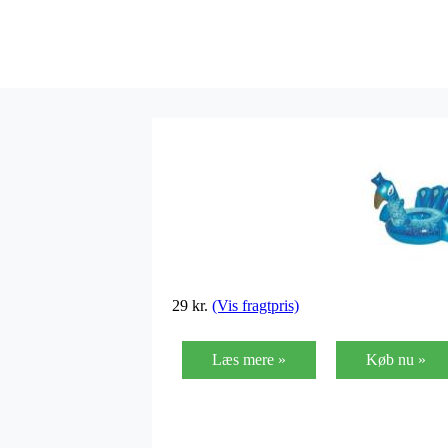
29
kr.
(Vis fragtpris)
Læs mere »
Køb nu »