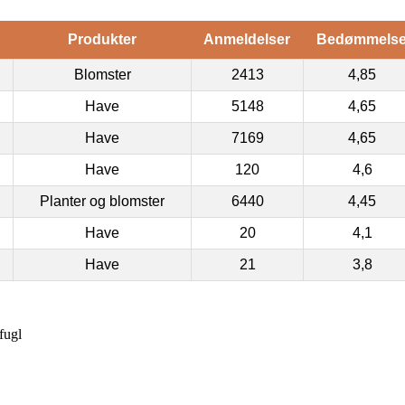
Produkter
Anmeldelser
Bedømmels
Blomster
2413
4,85
Have
5148
4,65
Have
7169
4,65
Have
120
4,6
Planter og blomster
6440
4,45
Have
20
4,1
Have
21
3,8
fugl