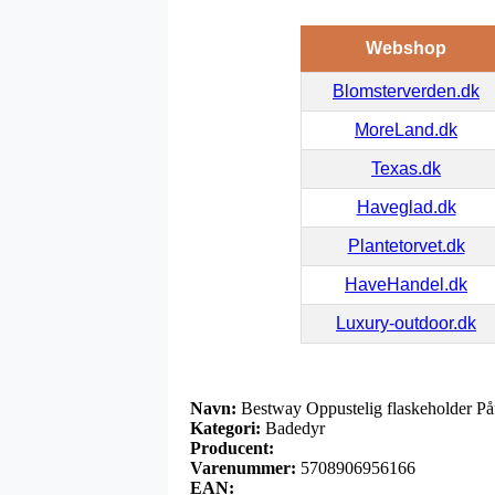
Webshop
Blomsterverden.dk
MoreLand.dk
Texas.dk
Haveglad.dk
Plantetorvet.dk
HaveHandel.dk
Luxury-outdoor.dk
Navn:
Bestway Oppustelig flaskeholder På
Kategori:
Badedyr
Producent:
Varenummer:
5708906956166
EAN: