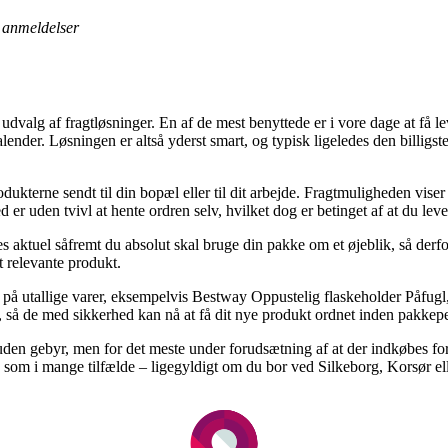
anmeldelser
t udvalg af fragtløsninger. En af de mest benyttede er i vore dage at få le
alender. Løsningen er altså yderst smart, og typisk ligeledes den billi
terne sendt til din bopæl eller til dit arbejde. Fragtmuligheden viser 
 er uden tvivl at hente ordren selv, hvilket dog er betinget af at du leve
s aktuel såfremt du absolut skal bruge din pakke om et øjeblik, så derfo
t relevante produkt.
 på utallige varer, eksempelvis Bestway Oppustelig flaskeholder Påfugl
læt, så de med sikkerhed kan nå at få dit nye produkt ordnet inden pakkep
den gebyr, men for det meste under forudsætning af at der indkøbes for
som i mange tilfælde – ligegyldigt om du bor ved Silkeborg, Korsør eller 