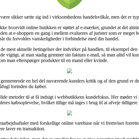
være sikker sætte sig ind i virksomhedens handelsvilkår, men det er typ
kke hvorvidt online butikken er støttet af e-mærket, grundet at det almin
oruden at e-shoppen en gang i mellem evalueres af jurister som er meget
når du forvoldes vanskeligheder i forbindelse med din handel.
å de mest aktuelle betingelser der indvirker på handlen, til eksempel de
de vigtigt, at man stadig gemmer sin faktura e-mail, så man altid vil ku
 om man efterspørger produkter til en mand eller kvinde.
 at gennemrode en hel del nuværende kunders kritik og af den grund er det
åfugl forinden du køber.
ide metoder til at få indsigt i webbutikkens kundefokus. Her møder vi f
es købsoplevelse, hvilket tillige må tages i brug til at afveje tidligere
marbejdsaftaler med forskellige online varehuse når vi fremviser forretn
re laver en transaktion.