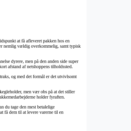
dspunkt at få afleveret pakken hos en
n er nemlig vældig overkommelig, samt typisk
en anelse dyrere, men på den anden side super
ort afstand af netshoppens tilholdssted.
traks, og med det formål er det utvivlsomt
egleholder, men vær obs på at det stiller
 pakkemedarbejderne holder fyraften.
an du tage den mest betalelige
 få dem til at levere varerne til en