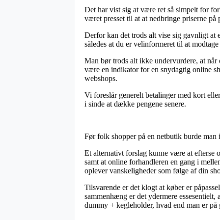
Det har vist sig at være ret så simpelt for f
været presset til at at nedbringe priserne på
Derfor kan det trods alt vise sig gavnligt a
således at du er velinformeret til at modtage
Man bør trods alt ikke undervurdere, at når 
være en indikator for en snydagtig online s
webshops.
Vi foreslår generelt betalinger med kort ell
i sinde at dække pengene senere.
Før folk shopper på en netbutik burde man i 
Et alternativt forslag kunne være at efterse o
samt at online forhandleren en gang i melle
oplever vanskeligheder som følge af din sh
Tilsvarende er det klogt at køber er påpassel
sammenhæng er det ydermere essesentielt, at
dummy + kegleholder, hvad end man er på g