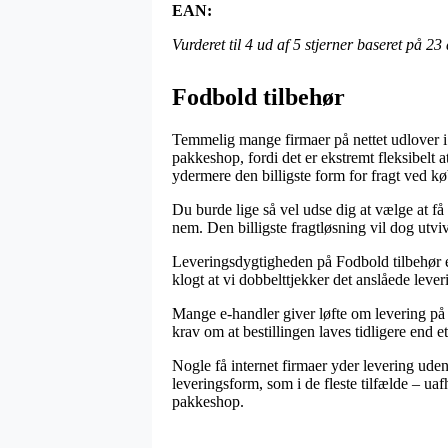
EAN:
Vurderet til
4
ud af 5 stjerner baseret på
23
Fodbold tilbehør
Temmelig mange firmaer på nettet udlover i
pakkeshop, fordi det er ekstremt fleksibelt
ydermere den billigste form for fragt ved k
Du burde lige så vel udse dig at vælge at få 
nem. Den billigste fragtløsning vil dog utvi
Leveringsdygtigheden på Fodbold tilbehør er 
klogt at vi dobbelttjekker det anslåede leve
Mange e-handler giver løfte om levering på 
krav om at bestillingen laves tidligere end 
Nogle få internet firmaer yder levering uden
leveringsform, som i de fleste tilfælde – ua
pakkeshop.