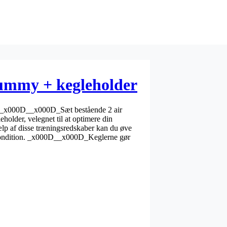
dummy + kegleholder
er. _x000D__x000D_Sæt bestående 2 air
holder, velegnet til at optimere din
 af disse træningsredskaber kan du øve
 kondition. _x000D__x000D_Keglerne gør