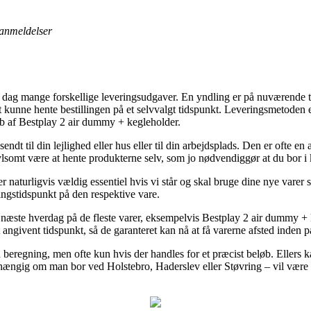
anmeldelser
 dag mange forskellige leveringsudgaver. En yndling er på nuværende ti
 at kunne hente bestillingen på et selvvalgt tidspunkt. Leveringsmetode
øb af Bestplay 2 air dummy + kegleholder.
sendt til din lejlighed eller hus eller til din arbejdsplads. Den er ofte 
vlsomt være at hente produkterne selv, som jo nødvendiggør at du bor i k
naturligvis vældig essentiel hvis vi står og skal bruge dine nye varer s
ringstidspunkt på den respektive vare.
næste hverdag på de fleste varer, eksempelvis Bestplay 2 air dummy + k
et angivent tidspunkt, så de garanteret kan nå at få varerne afsted inden
 beregning, men ofte kun hvis der handles for et præcist beløb. Ellers k
fhængig om man bor ved Holstebro, Haderslev eller Støvring – vil være at