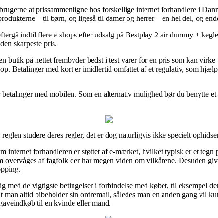
orbrugerne at prissammenligne hos forskellige internet forhandlere i Danma
 produkterne – til børn, og ligeså til damer og herrer – en hel del, og en
t eftergå indtil flere e-shops efter udsalg på Bestplay 2 air dummy + keg
 den skarpeste pris.
en butik på nettet frembyder bedst i test varer for en pris som kan virk
hop. Betalinger med kort er imidlertid omfattet af et regulativ, som hjæ
er betalinger med mobilen. Som en alternativ mulighed bør du benytte et 
reglen studere deres regler, det er dog naturligvis ikke specielt ophidse
m internet forhandleren er støttet af e-mærket, hvilket typisk er et tegn 
m overvåges af fagfolk der har megen viden om vilkårene. Desuden giver 
opping.
ig med de vigtigste betingelser i forbindelse med købet, til eksempel den
 man altid bibeholder sin ordremail, således man en anden gang vil ku
aveindkøb til en kvinde eller mand.