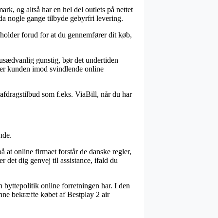
rk, og altså har en hel del outlets på nettet
dda nogle gange tilbyde gebyrfri levering.
leholder forud for at du gennemfører dit køb,
e usædvanlig gunstig, bør det undertiden
lper kunden imod svindlende online
afdragstilbud som f.eks. ViaBill, når du har
nde.
på at online firmaet forstår de danske regler,
det dig genvej til assistance, ifald du
 byttepolitik online forretningen har. I den
nne bekræfte købet af Bestplay 2 air