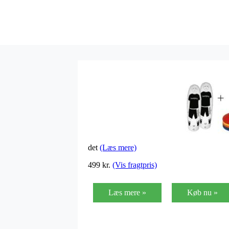
det
(Læs mere)
499
kr.
(Vis fragtpris)
Læs mere »
Køb nu »