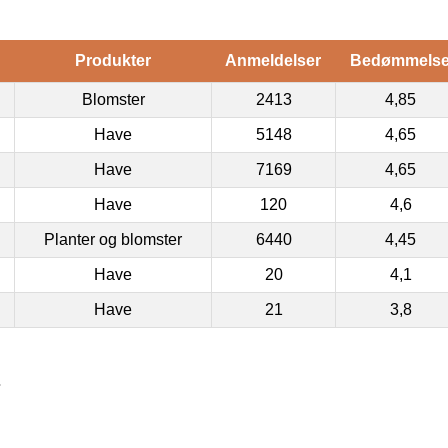
Produkter
Anmeldelser
Bedømmels
Blomster
2413
4,85
Have
5148
4,65
Have
7169
4,65
Have
120
4,6
Planter og blomster
6440
4,45
Have
20
4,1
Have
21
3,8