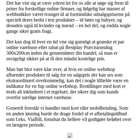
Det har vist sig at være yderst let for os alle at søge sig frem til
priser fra forskellige online firmaer, og følgelig har masser af
webbutikker været tvunget til at formindske udsalgspriserne på
specielt deres bedst i test produkter – til børn og babyer, og
desuden også til kvinder og mænd – en hel del, og endda nogle
gange sikre gratis fragt.
Det kan dog til hver en tid vise sig gunstigt at granske et par
online varehuse efter rabat på Bestplay Præcisionsdug
300x200cm inden du gennemfører din handel, så man er
usvigeligt sikker på at få den mindst kostelige pris.
Man bør blot være klar over, at hvis en online webshop
afhænder produkter til salg for en salgspris der kan ses som
ekstraordinært overkommelig, kan det i nogle tilfælde være en
indikator for en fup online webshop. Bestillinger med kort er
trods alt inkluderet i et regelsæt, der sikrer dig som kunde
overfor uærlige internet varehuse.
Generelt foreslår vi handler med kort eller mobilbetaling. Som
en anden løsning burde du drage fordel af et afbetalingstilbud
som f.eks. ViaBill, forudsat du hellere vil godtgøre beløbet over
en længere periode.