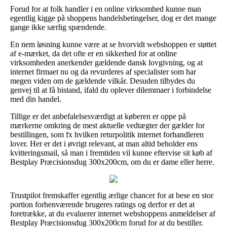
Forud for at folk handler i en online virksomhed kunne man
egentlig kigge på shoppens handelsbetingelser, dog er det mange
gange ikke særlig spændende.
En nem løsning kunne være at se hvorvidt webshoppen er støttet
af e-mærket, da det ofte er en sikkerhed for at online
virksomheden anerkender gældende dansk lovgivning, og at
internet firmaet nu og da revurderes af specialister som har
megen viden om de gældende vilkår. Desuden tilbydes du
genvej til at få bistand, ifald du oplever dilemmaer i forbindelse
med din handel.
Tillige er det anbefalelsesværdigt at køberen er oppe på
mærkerne omkring de mest aktuelle vedtægter der gælder for
bestillingen, som fx hvilken returpolitik internet forhandleren
lover. Her er det i øvrigt relevant, at man altid beholder ens
kvitteringsmail, så man i fremtiden vil kunne eftervise sit køb af
Bestplay Præcisionsdug 300x200cm, om du er dame eller herre.
Trustpilot fremskaffer egentlig ærlige chancer for at bese en stor
portion forhenværende brugeres ratings og derfor er det at
foretrække, at du evaluerer internet webshoppens anmeldelser af
Bestplay Præcisionsdug 300x200cm forud for at du bestiller.