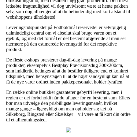
omkostningsfuld, men desuden i høj grad problemfri. Den mest
letkøbte fragtmulighed vil dog utvivlsomt være at hente pakken
selv, som dog afhænger af at du befinder dig med kort afstand til
webshoppens tilholdssted.
Leveringstidspunktet på Fodboldmål reservedel er selvfølgelig
ualmindeligt central om vi absolut skal bruge varen om et
øjeblik, og med det formål er det bestemt afgørende at man ser
nærmere på den estimerede leveringstid for det respektive
produkt.
De fleste e-shops præsterer dag-til-dag levering på mange
produkter, eksempelvis Bestplay Præcisionsdug 300x200cm,
som imidlertid betinges af at du bestiller tidligere end et konkret
tidspunkt, med hensynstagen til at de højst sandsynligt kan nå at
få de nye varer ordnet inden pakkepersonalet holder fyraften.
En række online butikker garanterer gebyrfri levering, men i
reglen er det forbeholdt når du aftager for en bestemt sum. Ellers
bør man udvælge den prisbilligste leveringsmanér, hvilket
mange gange – ligegyldigt om man opholder sig tæt på
Silkeborg, Ringsted eller Skælskør – vil være at få kørt din ordre
til et afhentningssted.