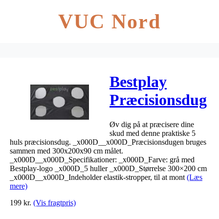
VUC Nord
Bestplay
Præcisionsdug
300x200cm
Øv dig på at præcisere dine
skud med denne praktiske 5
huls præcisionsdug. _x000D__x000D_Præcisionsdugen bruges
sammen med 300x200x90 cm målet.
_x000D__x000D_Specifikationer: _x000D_Farve: grå med
Bestplay-logo _x000D_5 huller _x000D_Størrelse 300×200 cm
_x000D__x000D_Indeholder elastik-stropper, til at mont
(Læs
mere)
199
kr.
(Vis fragtpris)