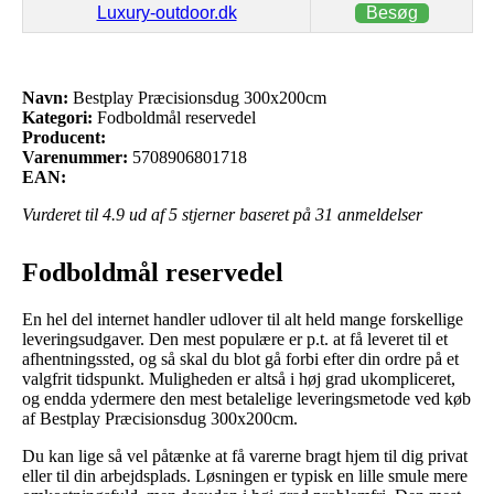
Luxury-outdoor.dk
Besøg
Navn:
Bestplay Præcisionsdug 300x200cm
Kategori:
Fodboldmål reservedel
Producent:
Varenummer:
5708906801718
EAN:
Vurderet til
4.9
ud af 5 stjerner baseret på
31
anmeldelser
Fodboldmål reservedel
En hel del internet handler udlover til alt held mange forskellige
leveringsudgaver. Den mest populære er p.t. at få leveret til et
afhentningssted, og så skal du blot gå forbi efter din ordre på et
valgfrit tidspunkt. Muligheden er altså i høj grad ukompliceret,
og endda ydermere den mest betalelige leveringsmetode ved køb
af Bestplay Præcisionsdug 300x200cm.
Du kan lige så vel påtænke at få varerne bragt hjem til dig privat
eller til din arbejdsplads. Løsningen er typisk en lille smule mere