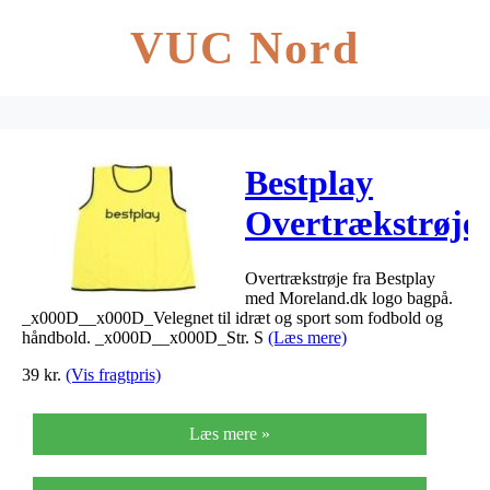
VUC Nord
Bestplay
Overtrækstrøje
gul S
Overtrækstrøje fra Bestplay
med Moreland.dk logo bagpå.
_x000D__x000D_Velegnet til idræt og sport som fodbold og
håndbold. _x000D__x000D_Str. S
(Læs mere)
39
kr.
(Vis fragtpris)
Læs mere »