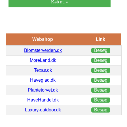
Køb nu »
Webshop
Link
Blomsterverden.dk
Besøg
MoreLand.dk
Besøg
Texas.dk
Besøg
Haveglad.dk
Besøg
Plantetorvet.dk
Besøg
HaveHandel.dk
Besøg
Luxury-outdoor.dk
Besøg