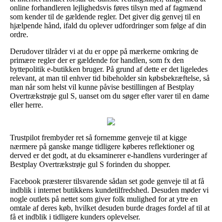
online forhandleren lejlighedsvis føres tilsyn med af fagmænd
som kender til de gældende regler. Det giver dig genvej til en
hjælpende hånd, ifald du oplever udfordringer som følge af din
ordre.
Derudover tilråder vi at du er oppe på mærkerne omkring de
primære regler der er gældende for handlen, som fx den
byttepolitik e-butikken bruger. På grund af dette er det ligeledes
relevant, at man til enhver tid bibeholder sin købsbekræftelse, så
man når som helst vil kunne påvise bestillingen af Bestplay
Overtrækstrøje gul S, uanset om du søger efter varer til en dame
eller herre.
Trustpilot frembyder ret så fornemme genveje til at kigge
nærmere på ganske mange tidligere køberes reflektioner og
derved er det godt, at du eksaminerer e-handlens vurderinger af
Bestplay Overtrækstrøje gul S forinden du shopper.
Facebook præsterer tilsvarende sådan set gode genveje til at få
indblik i internet butikkens kundetilfredshed. Desuden møder vi
nogle outlets på nettet som giver folk mulighed for at ytre en
omtale af deres køb, hvilket desuden burde drages fordel af til at
få et indblik i tidligere kunders oplevelser.