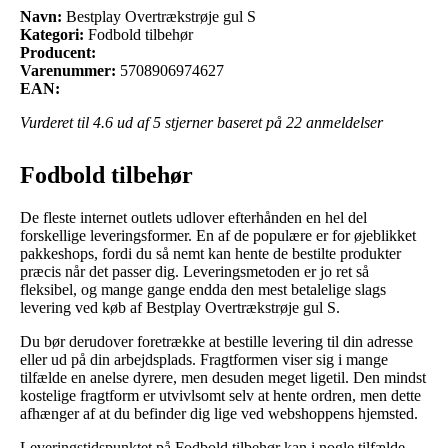
Navn:
Bestplay Overtrækstrøje gul S
Kategori:
Fodbold tilbehør
Producent:
Varenummer:
5708906974627
EAN:
Vurderet til
4.6
ud af 5 stjerner baseret på
22
anmeldelser
Fodbold tilbehør
De fleste internet outlets udlover efterhånden en hel del
forskellige leveringsformer. En af de populære er for øjeblikket
pakkeshops, fordi du så nemt kan hente de bestilte produkter
præcis når det passer dig. Leveringsmetoden er jo ret så
fleksibel, og mange gange endda den mest betalelige slags
levering ved køb af Bestplay Overtrækstrøje gul S.
Du bør derudover foretrække at bestille levering til din adresse
eller ud på din arbejdsplads. Fragtformen viser sig i mange
tilfælde en anelse dyrere, men desuden meget ligetil. Den mindst
kostelige fragtform er utvivlsomt selv at hente ordren, men dette
afhænger af at du befinder dig lige ved webshoppens hjemsted.
Leveringstidspunktet på Fodbold tilbehør kan i nogle tilfælde