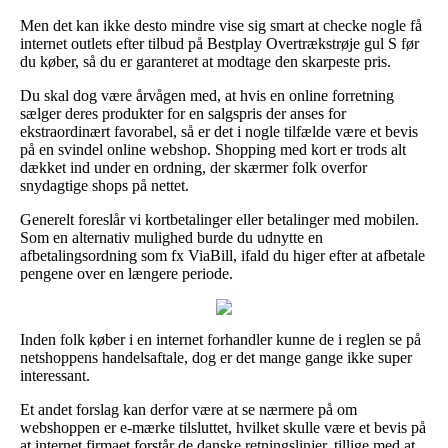
Men det kan ikke desto mindre vise sig smart at checke nogle få
internet outlets efter tilbud på Bestplay Overtrækstrøje gul S før
du køber, så du er garanteret at modtage den skarpeste pris.
Du skal dog være årvågen med, at hvis en online forretning
sælger deres produkter for en salgspris der anses for
ekstraordinært favorabel, så er det i nogle tilfælde være et bevis
på en svindel online webshop. Shopping med kort er trods alt
dækket ind under en ordning, der skærmer folk overfor
snydagtige shops på nettet.
Generelt foreslår vi kortbetalinger eller betalinger med mobilen.
Som en alternativ mulighed burde du udnytte en
afbetalingsordning som fx ViaBill, ifald du higer efter at afbetale
pengene over en længere periode.
Inden folk køber i en internet forhandler kunne de i reglen se på
netshoppens handelsaftale, dog er det mange gange ikke super
interessant.
Et andet forslag kan derfor være at se nærmere på om
webshoppen er e-mærke tilsluttet, hvilket skulle være et bevis på
at internet firmaet forstår de danske retningslinjer, tillige med at