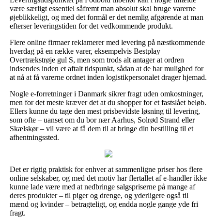
være særligt essentiel såfremt man absolut skal bruge varerne
øjeblikkeligt, og med det formål er det nemlig afgørende at man
efterser leveringstiden for det vedkommende produkt.
Flere online firmaer reklamerer med levering på næstkommende
hverdag på en række varer, eksempelvis Bestplay
Overtrækstrøje gul S, men som trods alt antager at ordren
indsendes inden et aftalt tidspunkt, sådan at de har mulighed for
at nå at få varerne ordnet inden logistikpersonalet drager hjemad.
Nogle e-forretninger i Danmark sikrer fragt uden omkostninger,
men for det meste kræver det at du shopper for et fastslået beløb.
Ellers kunne du tage den mest prisbevidste løsning til levering,
som ofte – uanset om du bor nær Aarhus, Solrød Strand eller
Skælskør – vil være at få dem til at bringe din bestilling til et
afhentningssted.
Det er rigtig praktisk for enhver at sammenligne priser hos flere
online selskaber, og med det motiv har flertallet af e-handler ikke
kunne lade være med at nedbringe salgspriserne på mange af
deres produkter – til piger og drenge, og yderligere også til
mænd og kvinder – betragteligt, og endda nogle gange yde fri
fragt.