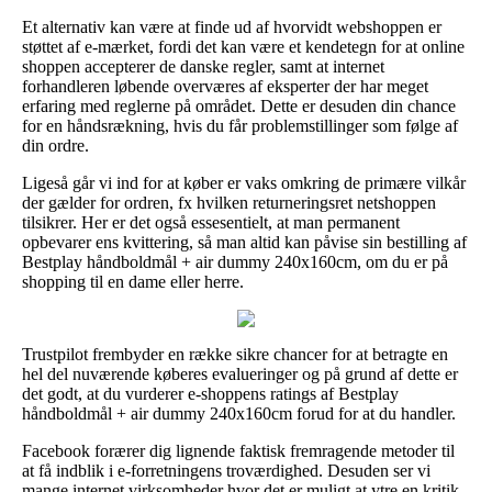
Et alternativ kan være at finde ud af hvorvidt webshoppen er
støttet af e-mærket, fordi det kan være et kendetegn for at online
shoppen accepterer de danske regler, samt at internet
forhandleren løbende overværes af eksperter der har meget
erfaring med reglerne på området. Dette er desuden din chance
for en håndsrækning, hvis du får problemstillinger som følge af
din ordre.
Ligeså går vi ind for at køber er vaks omkring de primære vilkår
der gælder for ordren, fx hvilken returneringsret netshoppen
tilsikrer. Her er det også essesentielt, at man permanent
opbevarer ens kvittering, så man altid kan påvise sin bestilling af
Bestplay håndboldmål + air dummy 240x160cm, om du er på
shopping til en dame eller herre.
Trustpilot frembyder en række sikre chancer for at betragte en
hel del nuværende køberes evalueringer og på grund af dette er
det godt, at du vurderer e-shoppens ratings af Bestplay
håndboldmål + air dummy 240x160cm forud for at du handler.
Facebook forærer dig lignende faktisk fremragende metoder til
at få indblik i e-forretningens troværdighed. Desuden ser vi
mange internet virksomheder hvor det er muligt at ytre en kritik