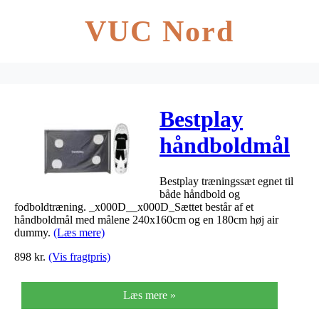
VUC Nord
Bestplay
håndboldmål
+ air dummy
Bestplay træningssæt egnet til
240x160cm
både håndbold og
fodboldtræning. _x000D__x000D_Sættet består af et
håndboldmål med målene 240x160cm og en 180cm høj air
dummy.
(Læs mere)
898
kr.
(Vis fragtpris)
Læs mere »