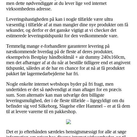
men dette nødvendiggør at du lever lige ved internet
virksomhedens adresse.
Leveringshastigheden på kan i nogle tilfælde være ultra
væsentlig i tilfælde af at man mangler dine nye produkter om få
sekunder, og derfor er det ganske vigtigt at vi checker det
estimerede leveringstidspunkt for den vedkommende vare.
Temmelig mange e-forhandlere garanterer levering på
næstkommende hverdag på de fleste af deres produkter,
eksempelvis Bestplay håndboldmål + air dummy 240x160cm,
men det afhænger af at du når at bestille tidligere end et angivent
tidspunkt, således at de har en chance for at nå at få produktet
pakket før lagermedarbejderne har fri.
Nogle enkelte internet webshops byder på fri fragt, men
undertiden er det så nødvendigt at man aftager for en præcis
sum. Som alternativ kan man udvælge den billigste
leveringsmulighed, der i de fleste tilfælde – ligegyldigt om du
befinder sig ved Silkeborg, Slagelse eller Hammel – er at få dem
til at levere varerne til en pakkeshop.
Det er jo efterhånden særdeles hensigtsmæssigt for alle at søge