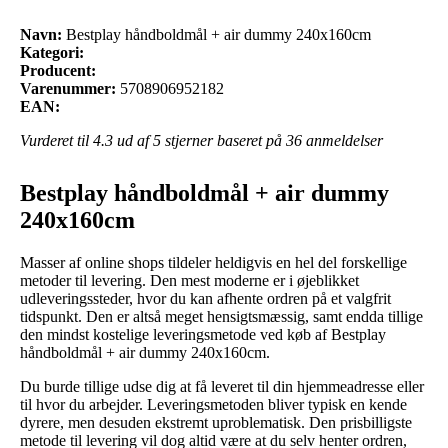
Navn:
Bestplay håndboldmål + air dummy 240x160cm
Kategori:
Producent:
Varenummer:
5708906952182
EAN:
Vurderet til
4.3
ud af 5 stjerner baseret på
36
anmeldelser
Bestplay håndboldmål + air dummy
240x160cm
Masser af online shops tildeler heldigvis en hel del forskellige
metoder til levering. Den mest moderne er i øjeblikket
udleveringssteder, hvor du kan afhente ordren på et valgfrit
tidspunkt. Den er altså meget hensigtsmæssig, samt endda tillige
den mindst kostelige leveringsmetode ved køb af Bestplay
håndboldmål + air dummy 240x160cm.
Du burde tillige udse dig at få leveret til din hjemmeadresse eller
til hvor du arbejder. Leveringsmetoden bliver typisk en kende
dyrere, men desuden ekstremt uproblematisk. Den prisbilligste
metode til levering vil dog altid være at du selv henter ordren,