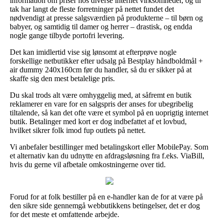
information om priser hos diverse internet virksomheder, og til
tak har langt de fleste forretninger på nettet fundet det
nødvendigt at presse salgsværdien på produkterne – til børn og
babyer, og samtidig til damer og herrer – drastisk, og endda
nogle gange tilbyde portofri levering.
Det kan imidlertid vise sig lønsomt at efterprøve nogle
forskellige netbutikker efter udsalg på Bestplay håndboldmål +
air dummy 240x160cm før du handler, så du er sikker på at
skaffe sig den mest betalelige pris.
Du skal trods alt være omhyggelig med, at såfremt en butik
reklamerer en vare for en salgspris der anses for ubegribelig
tiltalende, så kan det ofte være et symbol på en uoprigtig internet
butik. Betalinger med kort er dog indbefattet af et lovbud,
hvilket sikrer folk imod fup outlets på nettet.
Vi anbefaler bestillinger med betalingskort eller MobilePay. Som
et alternativ kan du udnytte en afdragsløsning fra f.eks. ViaBill,
hvis du gerne vil afbetale omkostningerne over tid.
Forud for at folk bestiller på en e-handler kan de for at være på
den sikre side gennemgå webbutikkens betingelser, det er dog
for det meste et omfattende arbejde.