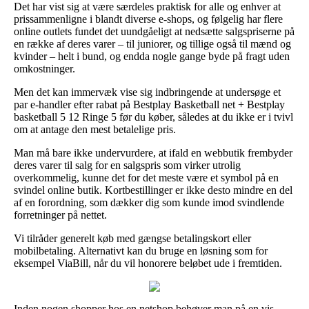
Det har vist sig at være særdeles praktisk for alle og enhver at
prissammenligne i blandt diverse e-shops, og følgelig har flere
online outlets fundet det uundgåeligt at nedsætte salgspriserne på
en række af deres varer – til juniorer, og tillige også til mænd og
kvinder – helt i bund, og endda nogle gange byde på fragt uden
omkostninger.
Men det kan immervæk vise sig indbringende at undersøge et
par e-handler efter rabat på Bestplay Basketball net + Bestplay
basketball 5 12 Ringe 5 før du køber, således at du ikke er i tvivl
om at antage den mest betalelige pris.
Man må bare ikke undervurdere, at ifald en webbutik frembyder
deres varer til salg for en salgspris som virker utrolig
overkommelig, kunne det for det meste være et symbol på en
svindel online butik. Kortbestillinger er ikke desto mindre en del
af en forordning, som dækker dig som kunde imod svindlende
forretninger på nettet.
Vi tilråder generelt køb med gængse betalingskort eller
mobilbetaling. Alternativt kan du bruge en løsning som for
eksempel ViaBill, når du vil honorere beløbet ude i fremtiden.
Inden nogen shopper hos en netshop behøver man på en vis