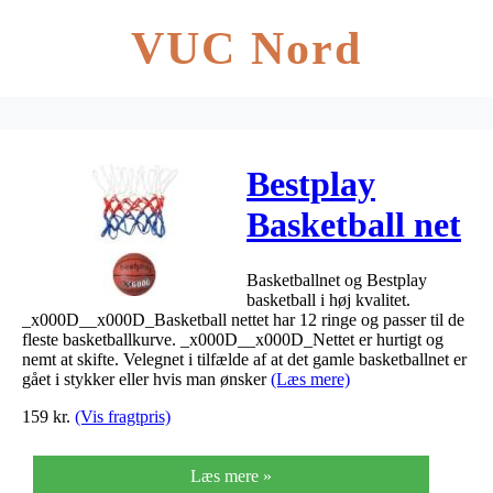
VUC Nord
Bestplay
Basketball net
+ Bestplay
Basketballnet og Bestplay
basketball 5
basketball i høj kvalitet.
_x000D__x000D_Basketball nettet har 12 ringe og passer til de
12 Ringe 5
fleste basketballkurve. _x000D__x000D_Nettet er hurtigt og
nemt at skifte. Velegnet i tilfælde af at det gamle basketballnet er
gået i stykker eller hvis man ønsker
(Læs mere)
159
kr.
(Vis fragtpris)
Læs mere »