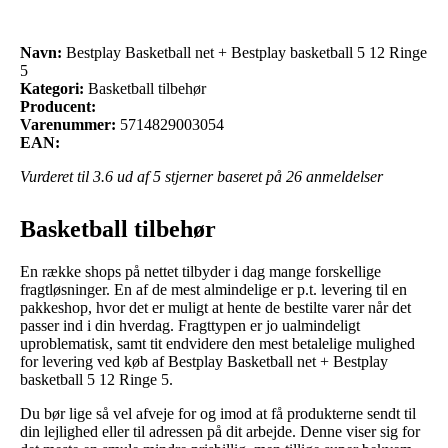
Navn:
Bestplay Basketball net + Bestplay basketball 5 12 Ringe
5
Kategori:
Basketball tilbehør
Producent:
Varenummer:
5714829003054
EAN:
Vurderet til
3.6
ud af 5 stjerner baseret på
26
anmeldelser
Basketball tilbehør
En række shops på nettet tilbyder i dag mange forskellige
fragtløsninger. En af de mest almindelige er p.t. levering til en
pakkeshop, hvor det er muligt at hente de bestilte varer når det
passer ind i din hverdag. Fragttypen er jo ualmindeligt
uproblematisk, samt tit endvidere den mest betalelige mulighed
for levering ved køb af Bestplay Basketball net + Bestplay
basketball 5 12 Ringe 5.
Du bør lige så vel afveje for og imod at få produkterne sendt til
din lejlighed eller til adressen på dit arbejde. Denne viser sig for