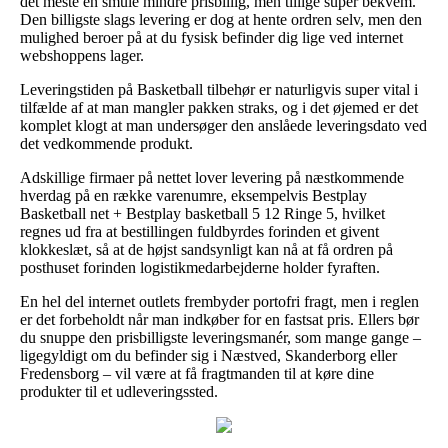
det meste en smule mindre prisbillig, men tillige super bekvem.
Den billigste slags levering er dog at hente ordren selv, men den
mulighed beroer på at du fysisk befinder dig lige ved internet
webshoppens lager.
Leveringstiden på Basketball tilbehør er naturligvis super vital i
tilfælde af at man mangler pakken straks, og i det øjemed er det
komplet klogt at man undersøger den anslåede leveringsdato ved
det vedkommende produkt.
Adskillige firmaer på nettet lover levering på næstkommende
hverdag på en række varenumre, eksempelvis Bestplay
Basketball net + Bestplay basketball 5 12 Ringe 5, hvilket
regnes ud fra at bestillingen fuldbyrdes forinden et givent
klokkeslæt, så at de højst sandsynligt kan nå at få ordren på
posthuset forinden logistikmedarbejderne holder fyraften.
En hel del internet outlets frembyder portofri fragt, men i reglen
er det forbeholdt når man indkøber for en fastsat pris. Ellers bør
du snuppe den prisbilligste leveringsmanér, som mange gange –
ligegyldigt om du befinder sig i Næstved, Skanderborg eller
Fredensborg – vil være at få fragtmanden til at køre dine
produkter til et udleveringssted.