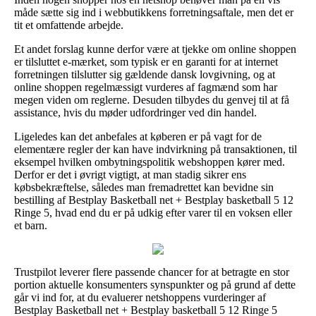
måde sætte sig ind i webbutikkens forretningsaftale, men det er
tit et omfattende arbejde.
Et andet forslag kunne derfor være at tjekke om online shoppen
er tilsluttet e-mærket, som typisk er en garanti for at internet
forretningen tilslutter sig gældende dansk lovgivning, og at
online shoppen regelmæssigt vurderes af fagmænd som har
megen viden om reglerne. Desuden tilbydes du genvej til at få
assistance, hvis du møder udfordringer ved din handel.
Ligeledes kan det anbefales at køberen er på vagt for de
elementære regler der kan have indvirkning på transaktionen, til
eksempel hvilken ombytningspolitik webshoppen kører med.
Derfor er det i øvrigt vigtigt, at man stadig sikrer ens
købsbekræftelse, således man fremadrettet kan bevidne sin
bestilling af Bestplay Basketball net + Bestplay basketball 5 12
Ringe 5, hvad end du er på udkig efter varer til en voksen eller
et barn.
Trustpilot leverer flere passende chancer for at betragte en stor
portion aktuelle konsumenters synspunkter og på grund af dette
går vi ind for, at du evaluerer netshoppens vurderinger af
Bestplay Basketball net + Bestplay basketball 5 12 Ringe 5