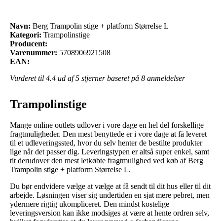
Navn:
Berg Trampolin stige + platform Størrelse L
Kategori:
Trampolinstige
Producent:
Varenummer:
5708906921508
EAN:
Vurderet til
4.4
ud af 5 stjerner baseret på
8
anmeldelser
Trampolinstige
Mange online outlets udlover i vore dage en hel del forskellige
fragtmuligheder. Den mest benyttede er i vore dage at få leveret
til et udleveringssted, hvor du selv henter de bestilte produkter
lige når det passer dig. Leveringstypen er altså super enkel, samt
tit derudover den mest letkøbte fragtmulighed ved køb af Berg
Trampolin stige + platform Størrelse L.
Du bør endvidere vælge at vælge at få sendt til dit hus eller til dit
arbejde. Løsningen viser sig undertiden en sjat mere pebret, men
ydermere rigtig ukompliceret. Den mindst kostelige
leveringsversion kan ikke modsiges at være at hente ordren selv,