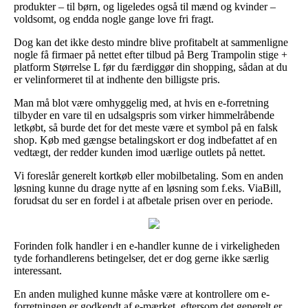
produkter – til børn, og ligeledes også til mænd og kvinder –
voldsomt, og endda nogle gange love fri fragt.
Dog kan det ikke desto mindre blive profitabelt at sammenligne
nogle få firmaer på nettet efter tilbud på Berg Trampolin stige +
platform Størrelse L før du færdiggør din shopping, sådan at du
er velinformeret til at indhente den billigste pris.
Man må blot være omhyggelig med, at hvis en e-forretning
tilbyder en vare til en udsalgspris som virker himmelråbende
letkøbt, så burde det for det meste være et symbol på en falsk
shop. Køb med gængse betalingskort er dog indbefattet af en
vedtægt, der redder kunden imod uærlige outlets på nettet.
Vi foreslår generelt kortkøb eller mobilbetaling. Som en anden
løsning kunne du drage nytte af en løsning som f.eks. ViaBill,
forudsat du ser en fordel i at afbetale prisen over en periode.
Forinden folk handler i en e-handler kunne de i virkeligheden
tyde forhandlerens betingelser, det er dog gerne ikke særlig
interessant.
En anden mulighed kunne måske være at kontrollere om e-
forretningen er godkendt af e-mærket, eftersom det generelt er