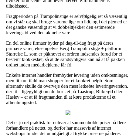
hvilket forudsætter at du lever nærved e-forhandlerens
tilholdssted.
Fragtperioden på Trampolinstige er selvfølgelig ret så væsentlig
om vi står og skal bruge varerne lige om lidt, og i det øjemed er
det ganske væsentligt at vi dobbelttjekker den estimerede
leveringstid ved den aktuelle vare.
En del online firmaer byder på dag-til-dag fragt på deres
primære varer, eksempelvis Berg Trampolin stige + platform
Størrelse L, som er påkrævet at ordren indsendes forud for et
bestemt klokkeslæt, så at de sandsynligvis kan nå at få pakken
ordnet inden medarbejderne får fri.
Enkelte internet handler frembyder levering uden omkostninger,
men tit kun ifald man shopper for et konkret beløb. Som
alternativ skulle du overveje den mest letkøbte leveringsversion,
der tit – ligegyldigt om du bor tæt på Taastrup, Birkerød eller
Haslev – er at få fragtmanden til at køre produkterne til et
afhentningssted.
Det er jo ret praktisk for enhver at sammenholde priser på flere
forhandlere på nettet, og derfor har massevis af internet
webshops fundet det uundgåeligt at trykke priserne på deres