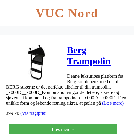
VUC Nord
Berg
Trampolin
stige +
Denne luksuriøse platform fra
platform
Berg kombineret med en af
BERG stigerne er det perfekte tilbehør til din trampolin.
Størrelse L
_x000D__x000D_Kombinationen gør det lettere, sikrere og
sjovere at komme til og fra trampolinen. _x000D__x000D_Den
unikke form og løbende retning sikrer, at pælen på
(Læs mere)
399
kr.
(Vis fragtpris)
Læs mere »