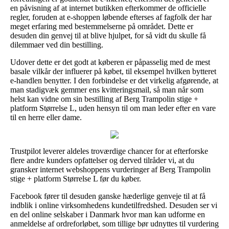
en påvisning af at internet butikken efterkommer de officielle
regler, foruden at e-shoppen løbende efterses af fagfolk der har
meget erfaring med bestemmelserne på området. Dette er
desuden din genvej til at blive hjulpet, for så vidt du skulle få
dilemmaer ved din bestilling.
Udover dette er det godt at køberen er påpasselig med de mest
basale vilkår der influerer på købet, til eksempel hvilken bytteret
e-handlen benytter. I den forbindelse er det virkelig afgørende, at
man stadigvæk gemmer ens kvitteringsmail, så man når som
helst kan vidne om sin bestilling af Berg Trampolin stige +
platform Størrelse L, uden hensyn til om man leder efter en vare
til en herre eller dame.
Trustpilot leverer aldeles troværdige chancer for at efterforske
flere andre kunders opfattelser og derved tilråder vi, at du
gransker internet webshoppens vurderinger af Berg Trampolin
stige + platform Størrelse L før du køber.
Facebook fører til desuden ganske hæderlige genveje til at få
indblik i online virksomhedens kundetilfredshed. Desuden ser vi
en del online selskaber i Danmark hvor man kan udforme en
anmeldelse af ordreforløbet, som tillige bør udnyttes til vurdering