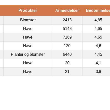
Produkter
Anmeldelser
Bedømmels
Blomster
2413
4,85
Have
5148
4,65
Have
7169
4,65
Have
120
4,6
Planter og blomster
6440
4,45
Have
20
4,1
Have
21
3,8