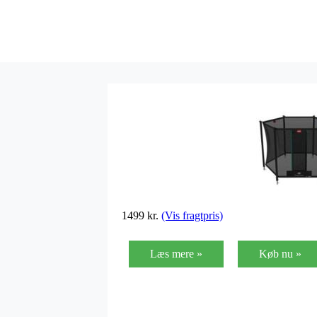
1499
kr.
(Vis fragtpris)
Læs mere »
Køb nu »