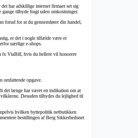
det har adskillige internet firmaer set sig
le gange tilbyde fragt uden omkostninger.
cm forud for at du gennemfører din handel,
tig, er det i nogle tilfælde være et
erfor uærlige e-shops.
fx ViaBill, hvis du hellere vil honorere
 en omfattende opgave.
rdi det længe har været en indikation om at
vilkårene. Desuden tilbydes du lejlighed til
mpelvis hvilken byttepolitik netbutikken
umentere bestillingen af Berg Sikkerhedsnet