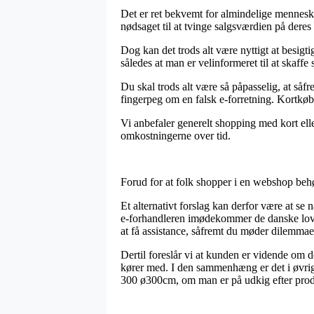
Det er ret bekvemt for almindelige mennesker 
nødsaget til at tvinge salgsværdien på deres
Dog kan det trods alt være nyttigt at besig
således at man er velinformeret til at skaffe 
Du skal trods alt være så påpasselig, at såfr
fingerpeg om en falsk e-forretning. Kortkø
Vi anbefaler generelt shopping med kort ell
omkostningerne over tid.
Forud for at folk shopper i en webshop behø
Et alternativt forslag kan derfor være at se
e-forhandleren imødekommer de danske love, t
at få assistance, såfremt du møder dilemma
Dertil foreslår vi at kunden er vidende om d
kører med. I den sammenhæng er det i øvrigt
300 ø300cm, om man er på udkig efter produ