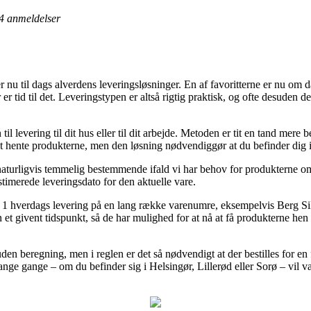
4
anmeldelser
nu til dags alverdens leveringsløsninger. En af favoritterne er nu om dag
er tid til det. Leveringstypen er altså rigtig praktisk, og ofte desuden 
til levering til dit hus eller til dit arbejde. Metoden er tit en tand mere
 at hente produkterne, men den løsning nødvendiggør at du befinder dig i
turligvis temmelig bestemmende ifald vi har behov for produkterne om k
timerede leveringsdato for den aktuelle vare.
 om 1 hverdags levering på en lang række varenumre, eksempelvis Berg
et givent tidspunkt, så de har mulighed for at nå at få produkterne hen t
n beregning, men i reglen er det så nødvendigt at der bestilles for en f
nge gange – om du befinder sig i Helsingør, Lillerød eller Sorø – vil vær