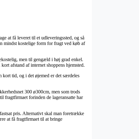
e at få leveret til et udleveringssted, og så
den mindst kostelige form for fragt ved køb af
 bekostelig, men til gengæld i høj grad enkel.
 kort afstand af internet shoppens hjemsted.
ort tid, og i det øjemed er det særdeles
 Sikkerhedsnet 300 ø300cm, men som trods
il fragtfirmaet forinden de lageransatte har
astsat pris. Alternativt skal man foretrække
e at få fragtfirmaet til at bringe