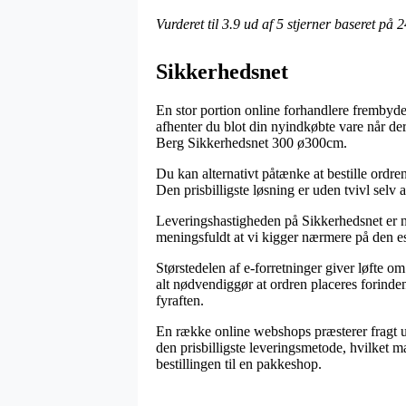
Vurderet til
3.9
ud af 5 stjerner baseret på
2
Sikkerhedsnet
En stor portion online forhandlere frembyder 
afhenter du blot din nyindkøbte vare når der 
Berg Sikkerhedsnet 300 ø300cm.
Du kan alternativt påtænke at bestille ordren 
Den prisbilligste løsning er uden tvivl selv
Leveringshastigheden på Sikkerhedsnet er na
meningsfuldt at vi kigger nærmere på den es
Størstedelen af e-forretninger giver løfte
alt nødvendiggør at ordren placeres forinden 
fyraften.
En række online webshops præsterer fragt ude
den prisbilligste leveringsmetode, hvilket ma
bestillingen til en pakkeshop.