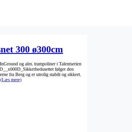
snet 300 ø300cm
l InGround og alm. trampoliner i Talentserien
D__x000D_Sikkerhedsnettet følger den
rne fra Berg og er utrolig stabilt og sikkert.
t
(Læs mere)