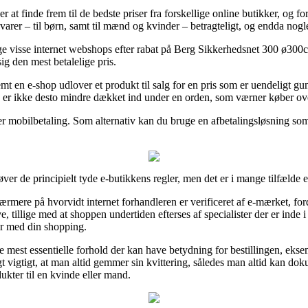
at finde frem til de bedste priser fra forskellige online butikker, og for 
 varer – til børn, samt til mænd og kvinder – betragteligt, og endda nog
tige visse internet webshops efter rabat på Berg Sikkerhedsnet 300 ø300
sig den mest betalelige pris.
emt en e-shop udlover et produkt til salg for en pris som er uendeligt guns
b er ikke desto mindre dækket ind under en orden, som værner køber ov
er mobilbetaling. Som alternativ kan du bruge en afbetalingsløsning som 
ver de principielt tyde e-butikkens regler, men det er i mange tilfælde
 nærmere på hvorvidt internet forhandleren er verificeret af e-mærket, fo
illige med at shoppen undertiden efterses af specialister der er inde i 
er med din shopping.
e mest essentielle forhold der kan have betydning for bestillingen, ekse
 vigtigt, at man altid gemmer sin kvittering, således man altid kan dok
kter til en kvinde eller mand.