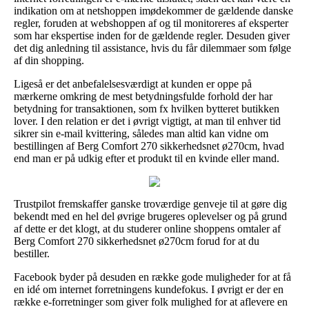
indikation om at netshoppen imødekommer de gældende danske
regler, foruden at webshoppen af og til monitoreres af eksperter
som har ekspertise inden for de gældende regler. Desuden giver
det dig anledning til assistance, hvis du får dilemmaer som følge
af din shopping.
Ligeså er det anbefalelsesværdigt at kunden er oppe på
mærkerne omkring de mest betydningsfulde forhold der har
betydning for transaktionen, som fx hvilken bytteret butikken
lover. I den relation er det i øvrigt vigtigt, at man til enhver tid
sikrer sin e-mail kvittering, således man altid kan vidne om
bestillingen af Berg Comfort 270 sikkerhedsnet ø270cm, hvad
end man er på udkig efter et produkt til en kvinde eller mand.
Trustpilot fremskaffer ganske troværdige genveje til at gøre dig
bekendt med en hel del øvrige brugeres oplevelser og på grund
af dette er det klogt, at du studerer online shoppens omtaler af
Berg Comfort 270 sikkerhedsnet ø270cm forud for at du
bestiller.
Facebook byder på desuden en række gode muligheder for at få
en idé om internet forretningens kundefokus. I øvrigt er der en
række e-forretninger som giver folk mulighed for at aflevere en