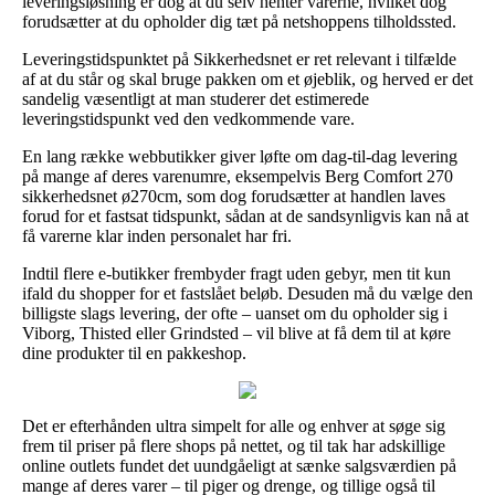
leveringsløsning er dog at du selv henter varerne, hvilket dog
forudsætter at du opholder dig tæt på netshoppens tilholdssted.
Leveringstidspunktet på Sikkerhedsnet er ret relevant i tilfælde
af at du står og skal bruge pakken om et øjeblik, og herved er det
sandelig væsentligt at man studerer det estimerede
leveringstidspunkt ved den vedkommende vare.
En lang række webbutikker giver løfte om dag-til-dag levering
på mange af deres varenumre, eksempelvis Berg Comfort 270
sikkerhedsnet ø270cm, som dog forudsætter at handlen laves
forud for et fastsat tidspunkt, sådan at de sandsynligvis kan nå at
få varerne klar inden personalet har fri.
Indtil flere e-butikker frembyder fragt uden gebyr, men tit kun
ifald du shopper for et fastslået beløb. Desuden må du vælge den
billigste slags levering, der ofte – uanset om du opholder sig i
Viborg, Thisted eller Grindsted – vil blive at få dem til at køre
dine produkter til en pakkeshop.
Det er efterhånden ultra simpelt for alle og enhver at søge sig
frem til priser på flere shops på nettet, og til tak har adskillige
online outlets fundet det uundgåeligt at sænke salgsværdien på
mange af deres varer – til piger og drenge, og tillige også til