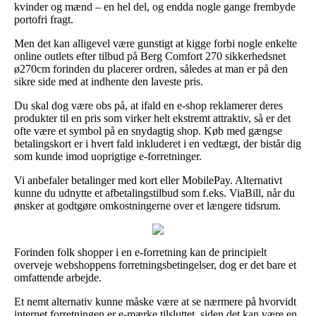
kvinder og mænd – en hel del, og endda nogle gange frembyde
portofri fragt.
Men det kan alligevel være gunstigt at kigge forbi nogle enkelte
online outlets efter tilbud på Berg Comfort 270 sikkerhedsnet
ø270cm forinden du placerer ordren, således at man er på den
sikre side med at indhente den laveste pris.
Du skal dog være obs på, at ifald en e-shop reklamerer deres
produkter til en pris som virker helt ekstremt attraktiv, så er det
ofte være et symbol på en snydagtig shop. Køb med gængse
betalingskort er i hvert fald inkluderet i en vedtægt, der bistår dig
som kunde imod uoprigtige e-forretninger.
Vi anbefaler betalinger med kort eller MobilePay. Alternativt
kunne du udnytte et afbetalingstilbud som f.eks. ViaBill, når du
ønsker at godtgøre omkostningerne over et længere tidsrum.
Forinden folk shopper i en e-forretning kan de principielt
overveje webshoppens forretningsbetingelser, dog er det bare et
omfattende arbejde.
Et nemt alternativ kunne måske være at se nærmere på hvorvidt
internet forretningen er e-mærke tilsluttet, siden det kan være en