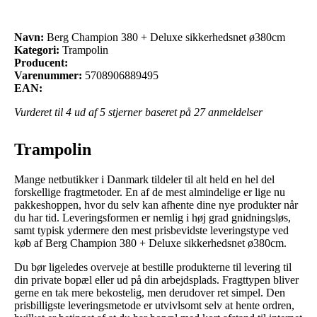
Navn:
Berg Champion 380 + Deluxe sikkerhedsnet ø380cm
Kategori:
Trampolin
Producent:
Varenummer:
5708906889495
EAN:
Vurderet til
4
ud af 5 stjerner baseret på
27
anmeldelser
Trampolin
Mange netbutikker i Danmark tildeler til alt held en hel del
forskellige fragtmetoder. En af de mest almindelige er lige nu
pakkeshoppen, hvor du selv kan afhente dine nye produkter når
du har tid. Leveringsformen er nemlig i høj grad gnidningsløs,
samt typisk ydermere den mest prisbevidste leveringstype ved
køb af Berg Champion 380 + Deluxe sikkerhedsnet ø380cm.
Du bør ligeledes overveje at bestille produkterne til levering til
din private bopæl eller ud på din arbejdsplads. Fragttypen bliver
gerne en tak mere bekostelig, men derudover ret simpel. Den
prisbilligste leveringsmetode er utvivlsomt selv at hente ordren,