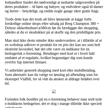
forhandlere fundet det nødvendigt at nedsætte salgsværdien på
deres produkter – til børn og babyer, og endvidere også til damer
og herrer – betydeligt, og endda nogle gange sikre gratis fragt.
Trods dette kan det trods alt blive lønnende at kigge forbi
forskellige online shops efter udsalg på Berg Champion 380 +
Deluxe sikkerhedsnet ø380cm før du færdiggør din shopping,
således at du er skudsikker på at skaffe sig den prisbilligste pris.
Man skal ikke desto mindre ikke undervurdere, at i tilfælde af at
en webshop udlover et produkt for en pris der kan ses som helt
ekstremt favorabel, bør det ofte være en indikator for en
bedragerisk e-forretning. Betalinger med kort er i hvert fald
omfattet af et regulativ, hvilket begunstiger dig som kunde
overfor fup internet firmaer.
Vi anbefaler generelt shopping med kort eller mobilbetaling.
Som alternativ kan du vælge en løsning på afbetaling som for
eksempel ViaBill, for så vidt du ønsker at afdrage beløbet over
tid.
Forinden folk bestiller på en e-forretning behøver man reelt tyde
e-butikkens betingelser, det er dog i mange tilfælde ikke specielt
ophidsende.