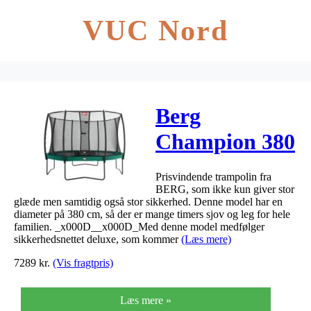
VUC Nord
Berg
Champion 380
+ Deluxe
Prisvindende trampolin fra
sikkerhedsnet
BERG, som ikke kun giver stor
glæde men samtidig også stor sikkerhed. Denne model har en
ø380cm
diameter på 380 cm, så der er mange timers sjov og leg for hele
familien. _x000D__x000D_Med denne model medfølger
sikkerhedsnettet deluxe, som kommer
(Læs mere)
7289
kr.
(Vis fragtpris)
Læs mere »