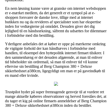
En nem løsning kunne være at granske om internet webshoppen
er e-mærket medlem, da det generelt er et sympol på at e-
shoppen forsvarer de danske love, tillige med at internet
butikken nu og da revideres af specialister som har ekspertise
inden for vedtægterne på området. Desuden giver det dig
lejlighed til en håndsrækning, såfremt du udsættes for dilemmaer
i forbindelse med din bestilling.
Yderligere anbefales det at køber er oppe på mærkerne omkring
de vigtigste forhold der kan håndhæves i forbindelse med
handlen, til eksempel den byttepolitik internet firmaet tilsikrer. I
den sammenhæng er det desuden afgørende, at man til enhver
tid bibeholder sin ordremail, så man til enhver tid vil kunne
eftervise sin bestilling af Berg Champion 380 + Deluxe
sikkerhedsnet ø380cm, ligegyldigt om man er på gaveindkøb til
en mand eller kvinde.
Trustpilot byder på super fremragende genveje til at vurdere ret
mange aktuelle køberes observationer og herved foreslåes det, at
du tager et kig på online firmaets anmeldelser af Berg Champion
380 + Deluxe sikkerhedsnet ø380cm inden du bestiller.