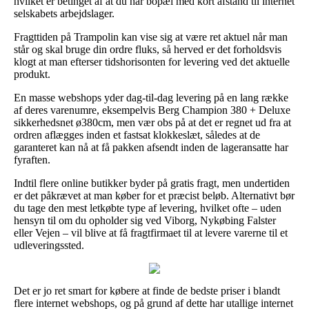
hvilket er betinget af at du har bopæl med kort afstand til internet
selskabets arbejdslager.
Fragttiden på Trampolin kan vise sig at være ret aktuel når man
står og skal bruge din ordre fluks, så herved er det forholdsvis
klogt at man efterser tidshorisonten for levering ved det aktuelle
produkt.
En masse webshops yder dag-til-dag levering på en lang række
af deres varenumre, eksempelvis Berg Champion 380 + Deluxe
sikkerhedsnet ø380cm, men vær obs på at det er regnet ud fra at
ordren aflægges inden et fastsat klokkeslæt, således at de
garanteret kan nå at få pakken afsendt inden de lageransatte har
fyraften.
Indtil flere online butikker byder på gratis fragt, men undertiden
er det påkrævet at man køber for et præcist beløb. Alternativt bør
du tage den mest letkøbte type af levering, hvilket ofte – uden
hensyn til om du opholder sig ved Viborg, Nykøbing Falster
eller Vejen – vil blive at få fragtfirmaet til at levere varerne til et
udleveringssted.
Det er jo ret smart for købere at finde de bedste priser i blandt
flere internet webshops, og på grund af dette har utallige internet