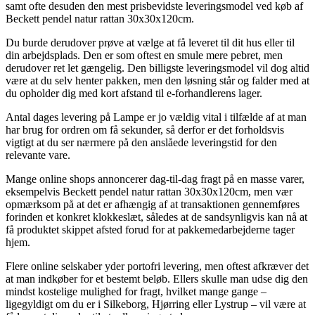
samt ofte desuden den mest prisbevidste leveringsmodel ved køb af
Beckett pendel natur rattan 30x30x120cm.
Du burde derudover prøve at vælge at få leveret til dit hus eller til
din arbejdsplads. Den er som oftest en smule mere pebret, men
derudover ret let gængelig. Den billigste leveringsmodel vil dog altid
være at du selv henter pakken, men den løsning står og falder med at
du opholder dig med kort afstand til e-forhandlerens lager.
Antal dages levering på Lampe er jo vældig vital i tilfælde af at man
har brug for ordren om få sekunder, så derfor er det forholdsvis
vigtigt at du ser nærmere på den anslåede leveringstid for den
relevante vare.
Mange online shops annoncerer dag-til-dag fragt på en masse varer,
eksempelvis Beckett pendel natur rattan 30x30x120cm, men vær
opmærksom på at det er afhængig af at transaktionen gennemføres
forinden et konkret klokkeslæt, således at de sandsynligvis kan nå at
få produktet skippet afsted forud for at pakkemedarbejderne tager
hjem.
Flere online selskaber yder portofri levering, men oftest afkræver det
at man indkøber for et bestemt beløb. Ellers skulle man udse dig den
mindst kostelige mulighed for fragt, hvilket mange gange –
ligegyldigt om du er i Silkeborg, Hjørring eller Lystrup – vil være at