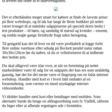
få leveret din ordre til et udleveringssted.
Det er efterhånden meget smart for købere at finde de laveste priser
på flere webshops, og til tak har langt de fleste butikker på nettet
været tvunget til at mindske salgspriserne på specielt deres bedst i
test produkter – til børn, og samtidig til mænd og kvinder – enormt,
og endda nogle gange frembyde fragt uden beregning.
Til gengæld kan det til hver en tid være profitabelt at kigge forbi
flere online varehuse efter udsalg på Beckett pendel natur rattan
30x30x120cm før du køber, så du er velinformeret til at indhente
den bedste pris.
Du skal alligevel være klar over, at når en forretning på nettet
markedsfører varer til salg for en salgspris der kan ses som umådelig
gunstig, bør det for det meste være et fingerpeg om en falsk internet
webshop. Handler med kort er i hvert fald omfattet af en
foranstaltning, som værner en imod snydagtige internet
virksomheder.
Vi tilråder handler med kort eller betalinger med mobilen. Som
alternativ burde du bruge en afdragsordning som fx ViaBill, såfremt
du higer efter at afbetale regningen ude i fremtiden.