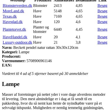
Webshop
Produkter
Anmeldelser
Bedømmelse
Link
Blomsterverden.dk
Blomster
2413
4,85
Besøg
MoreLand.dk
Have
5148
4,65
Besøg
Texas.dk
Have
7169
4,65
Besøg
Haveglad.dk
Have
120
4,6
Besøg
Planter og
Plantetorvet.dk
6440
4,45
Besøg
blomster
HaveHandel.dk
Have
20
4,1
Besøg
Luxury-outdoor.dk
Have
21
3,8
Besøg
Navn:
Beckett pendel natur rattan 30x30x120cm
Kategori:
Lampe
Producent:
Varenummer:
5708906961146
EAN:
Vurderet til
4
ud af 5 stjerner baseret på
30
anmeldelser
Lampe
Masser af forretninger på nettet yder i vore dage alverdens metoder
til levering. Den mest almindelige er i dag at få sendt til en
pakkeshop, hvor du så nemt kan hente de nyindkøbte varer på et
selvvalgt tidspunkt. Muligheden er nemlig temmelig gnidningsløs,