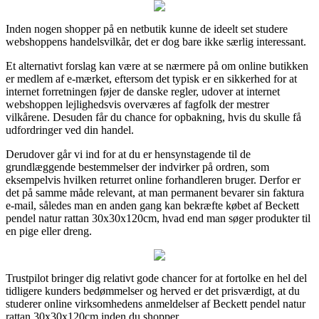
Inden nogen shopper på en netbutik kunne de ideelt set studere
webshoppens handelsvilkår, det er dog bare ikke særlig interessant.
Et alternativt forslag kan være at se nærmere på om online butikken
er medlem af e-mærket, eftersom det typisk er en sikkerhed for at
internet forretningen føjer de danske regler, udover at internet
webshoppen lejlighedsvis overværes af fagfolk der mestrer
vilkårene. Desuden får du chance for opbakning, hvis du skulle få
udfordringer ved din handel.
Derudover går vi ind for at du er hensynstagende til de
grundlæggende bestemmelser der indvirker på ordren, som
eksempelvis hvilken returret online forhandleren bruger. Derfor er
det på samme måde relevant, at man permanent bevarer sin faktura
e-mail, således man en anden gang kan bekræfte købet af Beckett
pendel natur rattan 30x30x120cm, hvad end man søger produkter til
en pige eller dreng.
Trustpilot bringer dig relativt gode chancer for at fortolke en hel del
tidligere kunders bedømmelser og herved er det prisværdigt, at du
studerer online virksomhedens anmeldelser af Beckett pendel natur
rattan 30x30x120cm inden du shopper.