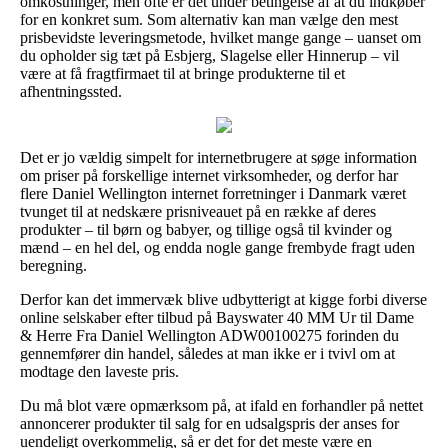
omkostninger, men ofte er det under betingelse af at du indkøber
for en konkret sum. Som alternativ kan man vælge den mest
prisbevidste leveringsmetode, hvilket mange gange – uanset om
du opholder sig tæt på Esbjerg, Slagelse eller Hinnerup – vil
være at få fragtfirmaet til at bringe produkterne til et
afhentningssted.
Det er jo vældig simpelt for internetbrugere at søge information
om priser på forskellige internet virksomheder, og derfor har
flere Daniel Wellington internet forretninger i Danmark været
tvunget til at nedskære prisniveauet på en række af deres
produkter – til børn og babyer, og tillige også til kvinder og
mænd – en hel del, og endda nogle gange frembyde fragt uden
beregning.
Derfor kan det immervæk blive udbytterigt at kigge forbi diverse
online selskaber efter tilbud på Bayswater 40 MM Ur til Dame
& Herre Fra Daniel Wellington ADW00100275 forinden du
gennemfører din handel, således at man ikke er i tvivl om at
modtage den laveste pris.
Du må blot være opmærksom på, at ifald en forhandler på nettet
annoncerer produkter til salg for en udsalgspris der anses for
uendeligt overkommelig, så er det for det meste være en