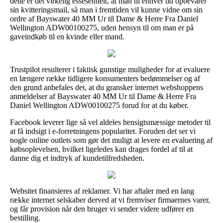
dette er det virkelig essesentielt, at man til enhver tid opbevarer
sin kvitteringsmail, så man i fremtiden vil kunne vidne om sin
ordre af Bayswater 40 MM Ur til Dame & Herre Fra Daniel
Wellington ADW00100275, uden hensyn til om man er på
gaveindkøb til en kvinde eller mand.
Trustpilot resulterer i faktisk gunstige muligheder for at evaluere
en længere række tidligere konsumenters bedømmelser og af
den grund anbefales det, at du gransker internet webshoppens
anmeldelser af Bayswater 40 MM Ur til Dame & Herre Fra
Daniel Wellington ADW00100275 forud for at du køber.
Facebook leverer lige så vel aldeles hensigtsmæssige metoder til
at få indsigt i e-forretningens popularitet. Foruden det ser vi
nogle online outlets som gør det muligt at levere en evaluering af
købsoplevelsen, hvilket ligeledes kan drages fordel af til at
danne dig et indtryk af kundetilfredsheden.
Websitet finansieres af reklamer. Vi har aftaler med en lang
række internet selskaber derved at vi fremviser firmaernes varer,
og får provision når den bruger vi sender videre udfører en
bestilling.