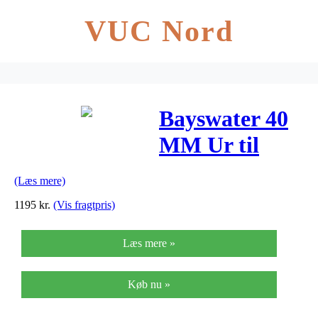
VUC Nord
Bayswater 40
MM Ur til
Dame & Herre
(Læs mere)
Fra Daniel
1195
kr.
(Vis fragtpris)
Wellington
Læs mere »
ADW00100275
Køb nu »