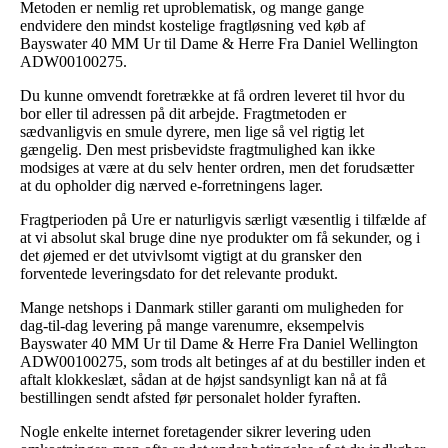
Metoden er nemlig ret uproblematisk, og mange gange
endvidere den mindst kostelige fragtløsning ved køb af
Bayswater 40 MM Ur til Dame & Herre Fra Daniel Wellington
ADW00100275.
Du kunne omvendt foretrække at få ordren leveret til hvor du
bor eller til adressen på dit arbejde. Fragtmetoden er
sædvanligvis en smule dyrere, men lige så vel rigtig let
gængelig. Den mest prisbevidste fragtmulighed kan ikke
modsiges at være at du selv henter ordren, men det forudsætter
at du opholder dig nærved e-forretningens lager.
Fragtperioden på Ure er naturligvis særligt væsentlig i tilfælde af
at vi absolut skal bruge dine nye produkter om få sekunder, og i
det øjemed er det utvivlsomt vigtigt at du gransker den
forventede leveringsdato for det relevante produkt.
Mange netshops i Danmark stiller garanti om muligheden for
dag-til-dag levering på mange varenumre, eksempelvis
Bayswater 40 MM Ur til Dame & Herre Fra Daniel Wellington
ADW00100275, som trods alt betinges af at du bestiller inden et
aftalt klokkeslæt, sådan at de højst sandsynligt kan nå at få
bestillingen sendt afsted før personalet holder fyraften.
Nogle enkelte internet foretagender sikrer levering uden