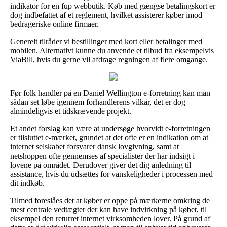
indikator for en fup webbutik. Køb med gængse betalingskort er
dog indbefattet af et reglement, hvilket assisterer køber imod
bedrageriske online firmaer.
Generelt tilråder vi bestillinger med kort eller betalinger med
mobilen. Alternativt kunne du anvende et tilbud fra eksempelvis
ViaBill, hvis du gerne vil afdrage regningen af flere omgange.
Før folk handler på en Daniel Wellington e-forretning kan man
sådan set løbe igennem forhandlerens vilkår, det er dog
almindeligvis et tidskrævende projekt.
Et andet forslag kan være at undersøge hvorvidt e-forretningen
er tilsluttet e-mærket, grundet at det ofte er en indikation om at
internet selskabet forsvarer dansk lovgivning, samt at
netshoppen ofte gennemses af specialister der har indsigt i
lovene på området. Derudover giver det dig anledning til
assistance, hvis du udsættes for vanskeligheder i processen med
dit indkøb.
Tilmed foreslåes det at køber er oppe på mærkerne omkring de
mest centrale vedtægter der kan have indvirkning på købet, til
eksempel den returret internet virksomheden lover. På grund af