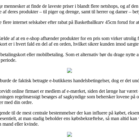
 mennesker at finde de laveste priser i blandt flere netshops, og af den g
 af deres produkter – til piger og drenge, samt til herrer og damer – bet
e flere internet selskaber efter rabat på Basketballkurv 45cm forud for a
ilfælde af at en e-shop afhænder produkter for en pris som virker utroli
ort er i hvert fald en del af en orden, hvilket sikrer kunden imod uægte
betalingskort eller mobilbetaling. Som et alternativ bør du drage nytte a
 periode.
burde de faktisk betragte e-butikkens handelsbetingelser, dog er det und
orvidt online firmaet er medlem af e-mærket, siden det længe har være
retningen regelmæssigt besøges af sagkyndige som behersker lovene på o
er med din ordre.
gende til de mest centrale bestemmelser der kan influere på købet, eksem
t essesentielt, at man stadig beholder ens købsbekræftelse, så man altid k
n mand eller kvinde.