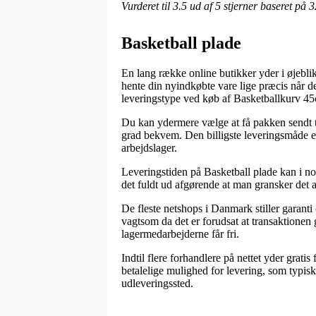
Vurderet til
3.5
ud af 5 stjerner baseret på
3
Basketball plade
En lang række online butikker yder i øjebli
hente din nyindkøbte vare lige præcis når det
leveringstype ved køb af Basketballkurv 4
Du kan ydermere vælge at få pakken sendt til
grad bekvem. Den billigste leveringsmåde er d
arbejdslager.
Leveringstiden på Basketball plade kan i no
det fuldt ud afgørende at man gransker det 
De fleste netshops i Danmark stiller gara
vagtsom da det er forudsat at transaktionen 
lagermedarbejderne får fri.
Indtil flere forhandlere på nettet yder grat
betalelige mulighed for levering, som typisk 
udleveringssted.