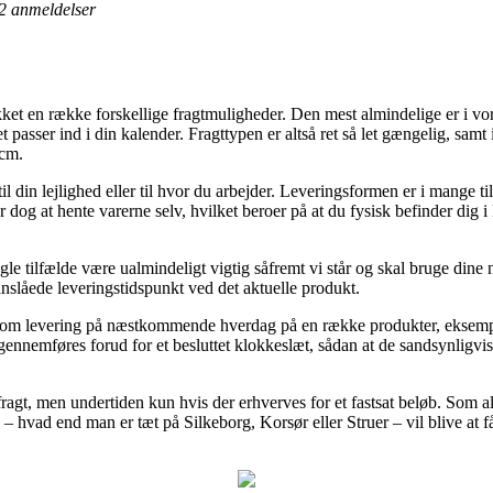
2
anmeldelser
kket en række forskellige fragtmuligheder. Den mest almindelige er i 
 passer ind i din kalender. Fragttypen er altså ret så let gængelig, samt
5cm.
 din lejlighed eller til hvor du arbejder. Leveringsformen er i mange ti
og at hente varerne selv, hvilket beroer på at du fysisk befinder dig i k
gle tilfælde være ualmindeligt vigtig såfremt vi står og skal bruge din
anslåede leveringstidspunkt ved det aktuelle produkt.
nti om levering på næstkommende hverdag på en række produkter, ekse
gennemføres forud for et besluttet klokkeslæt, sådan at de sandsynligvis 
is fragt, men undertiden kun hvis der erhverves for et fastsat beløb. Som
– hvad end man er tæt på Silkeborg, Korsør eller Struer – vil blive at få 