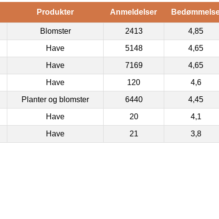
Produkter
Anmeldelser
Bedømmels
Blomster
2413
4,85
Have
5148
4,65
Have
7169
4,65
Have
120
4,6
Planter og blomster
6440
4,45
Have
20
4,1
Have
21
3,8