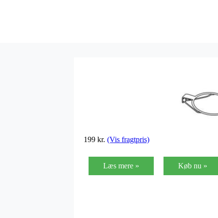
199
kr.
(Vis fragtpris)
Læs mere »
Køb nu »