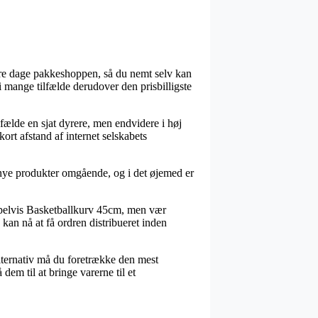
vore dage pakkeshoppen, så du nemt selv kan
 i mange tilfælde derudover den prisbilligste
lfælde en sjat dyrere, men endvidere i høj
ort afstand af internet selskabets
e nye produkter omgående, og i det øjemed er
mpelvis Basketballkurv 45cm, men vær
kan nå at få ordren distribueret inden
 alternativ må du foretrække den mest
dem til at bringe varerne til et