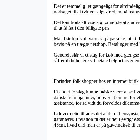
Det er temmelig let gængeligt for almindelige
nødsaget til at tvinge salgsværdien på mange
Det kan trods alt vise sig lønnende at studer
til at få fat i den billigste pris.
Man bør trods alt være så påpasselig, at i t
bevis på en uægte netshop. Betalinger med k
Generelt slår vi et slag for køb med gængse 
såfremt du hellere vil betale beløbet over en
Forinden folk shopper hos en internet butik 
Et andet forslag kunne måske være at se hv
danske retningslinjer, udover at online for
assistance, for så vidt du forvoldes dilemma
Udover dette tilrådes det at du er hensynsta
garanterer. I relation til det er det i øvrig
45cm, hvad end man er på gaveindkøb til e