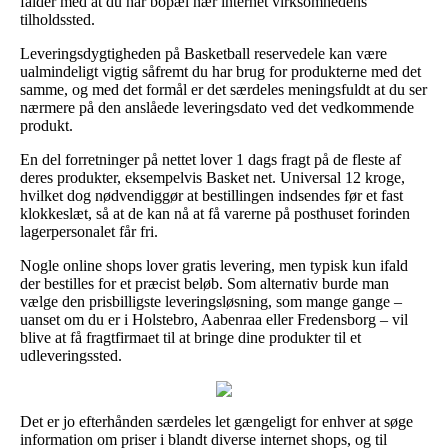
falder med at du har bopæl nær internet virksomhedens
tilholdssted.
Leveringsdygtigheden på Basketball reservedele kan være
ualmindeligt vigtig såfremt du har brug for produkterne med det
samme, og med det formål er det særdeles meningsfuldt at du ser
nærmere på den anslåede leveringsdato ved det vedkommende
produkt.
En del forretninger på nettet lover 1 dags fragt på de fleste af
deres produkter, eksempelvis Basket net. Universal 12 kroge,
hvilket dog nødvendiggør at bestillingen indsendes før et fast
klokkeslæt, så at de kan nå at få varerne på posthuset forinden
lagerpersonalet får fri.
Nogle online shops lover gratis levering, men typisk kun ifald
der bestilles for et præcist beløb. Som alternativ burde man
vælge den prisbilligste leveringsløsning, som mange gange –
uanset om du er i Holstebro, Aabenraa eller Fredensborg – vil
blive at få fragtfirmaet til at bringe dine produkter til et
udleveringssted.
Det er jo efterhånden særdeles let gængeligt for enhver at søge
information om priser i blandt diverse internet shops, og til