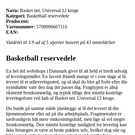
Navn:
Basket net. Universal 12 kroge
Kategori:
Basketball reservedele
Producent:
Varenummer:
5708906667116
EAN:
Vurderet til
3.9
ud af 5 stjerner baseret på
43
anmeldelser
Basketball reservedele
En hel del webshops i Danmark giver til alt held et bredt udvalg
af leveringsmidler. En favorit iblandt mange er i vore dage at få
leveret til et udleveringssted, og så skal du blot gå forbi efter din
nyindkøbte vare den dag der passer dig. Fragttypen er altså
ekstremt fremkommelig, og typisk tillige den mindst kostelige
leveringsform ved køb af Basket net. Universal 12 kroge.
Du burde på samme måde planlægge at få det leveret til din
hjemmeadresse eller ud på din arbejdsplads. Fragtmetoden er
sædvanligvis lidt mere omkostningsfuld, men lige så vel meget
fremkommelig. Den mindst kostelige mulighed for levering kan
ikke benægtes at være at hente pakken selv, hvilket dog står og