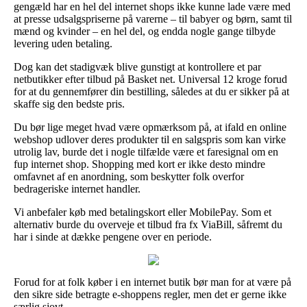
gengæld har en hel del internet shops ikke kunne lade være med
at presse udsalgspriserne på varerne – til babyer og børn, samt til
mænd og kvinder – en hel del, og endda nogle gange tilbyde
levering uden betaling.
Dog kan det stadigvæk blive gunstigt at kontrollere et par
netbutikker efter tilbud på Basket net. Universal 12 kroge forud
for at du gennemfører din bestilling, således at du er sikker på at
skaffe sig den bedste pris.
Du bør lige meget hvad være opmærksom på, at ifald en online
webshop udlover deres produkter til en salgspris som kan virke
utrolig lav, burde det i nogle tilfælde være et faresignal om en
fup internet shop. Shopping med kort er ikke desto mindre
omfavnet af en anordning, som beskytter folk overfor
bedrageriske internet handler.
Vi anbefaler køb med betalingskort eller MobilePay. Som et
alternativ burde du overveje et tilbud fra fx ViaBill, såfremt du
har i sinde at dække pengene over en periode.
Forud for at folk køber i en internet butik bør man for at være på
den sikre side betragte e-shoppens regler, men det er gerne ikke
særlig sjovt.