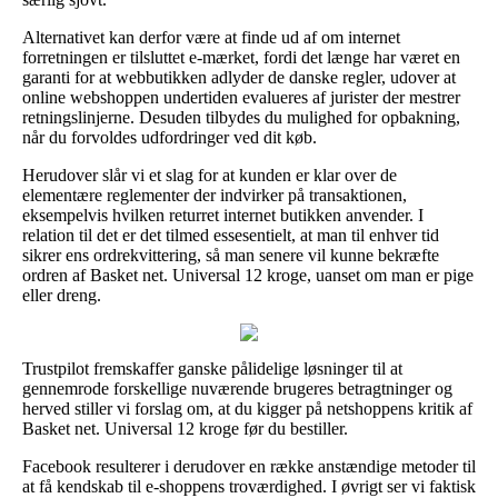
Alternativet kan derfor være at finde ud af om internet
forretningen er tilsluttet e-mærket, fordi det længe har været en
garanti for at webbutikken adlyder de danske regler, udover at
online webshoppen undertiden evalueres af jurister der mestrer
retningslinjerne. Desuden tilbydes du mulighed for opbakning,
når du forvoldes udfordringer ved dit køb.
Herudover slår vi et slag for at kunden er klar over de
elementære reglementer der indvirker på transaktionen,
eksempelvis hvilken returret internet butikken anvender. I
relation til det er det tilmed essesentielt, at man til enhver tid
sikrer ens ordrekvittering, så man senere vil kunne bekræfte
ordren af Basket net. Universal 12 kroge, uanset om man er pige
eller dreng.
Trustpilot fremskaffer ganske pålidelige løsninger til at
gennemrode forskellige nuværende brugeres betragtninger og
herved stiller vi forslag om, at du kigger på netshoppens kritik af
Basket net. Universal 12 kroge før du bestiller.
Facebook resulterer i derudover en række anstændige metoder til
at få kendskab til e-shoppens troværdighed. I øvrigt ser vi faktisk