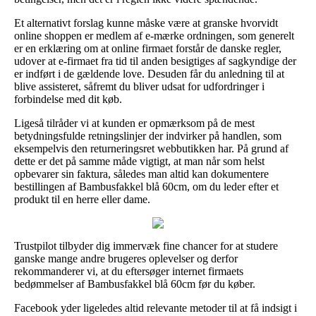
Et alternativt forslag kunne måske være at granske hvorvidt
online shoppen er medlem af e-mærke ordningen, som generelt
er en erklæring om at online firmaet forstår de danske regler,
udover at e-firmaet fra tid til anden besigtiges af sagkyndige der
er indført i de gældende love. Desuden får du anledning til at
blive assisteret, såfremt du bliver udsat for udfordringer i
forbindelse med dit køb.
Ligeså tilråder vi at kunden er opmærksom på de mest
betydningsfulde retningslinjer der indvirker på handlen, som
eksempelvis den returneringsret webbutikken har. På grund af
dette er det på samme måde vigtigt, at man når som helst
opbevarer sin faktura, således man altid kan dokumentere
bestillingen af Bambusfakkel blå 60cm, om du leder efter et
produkt til en herre eller dame.
Trustpilot tilbyder dig immervæk fine chancer for at studere
ganske mange andre brugeres oplevelser og derfor
rekommanderer vi, at du eftersøger internet firmaets
bedømmelser af Bambusfakkel blå 60cm før du køber.
Facebook yder ligeledes altid relevante metoder til at få indsigt i