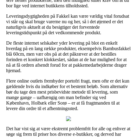
selv henter produkterne, men den mulighed stiller krav om at du
bor lige ved internet butikkens tilholdssted.
Leveringsdygtigheden på Fakkel kan være vældig vital forudsat
vi står og skal bruge varerne nu og her, så i det øjemed er det
naturligvis aktuelt at du besigtiger det forventede
leveringstidspunkt på det vedkommende produkt.
De fleste internet selskaber yder levering på blot en enkelt
hverdag på en lang række produkter, eksempelvis Bambusfakkel
blå 60cm, men vær obs på at det påkræver at der bestilles
forinden et konkret klokkeslæt, sådan at de har mulighed for at
nå at få ordren afsendt forud for at pakkemedarbejderne drager
hjemad.
Flere online outlets frembyder portofri fragt, men ofte er det kun
gældende hvis du indkøber for et bestemt beløb. Som alternativ
bør du tage den mest prisbevidste metode til levering, som
mange gange – uafhængig om man befinder sig ved
København, Holbæk eller Sorø – er at få fragtmanden til at
levere din ordre til et afhentningssted.
Det har vist sig at være ekstremt problemfrit for alle og enhver at
søge sig frem til priser hos diverse e-butikker, og derved har