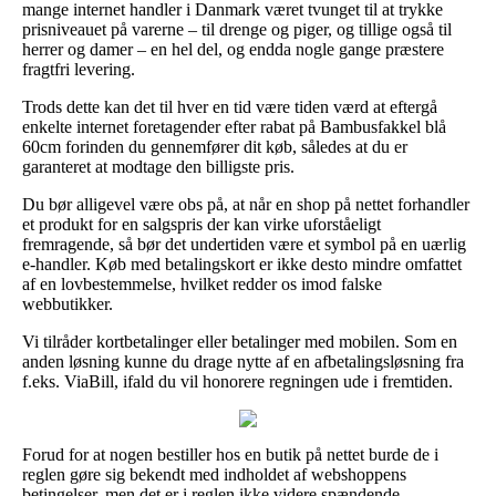
mange internet handler i Danmark været tvunget til at trykke
prisniveauet på varerne – til drenge og piger, og tillige også til
herrer og damer – en hel del, og endda nogle gange præstere
fragtfri levering.
Trods dette kan det til hver en tid være tiden værd at eftergå
enkelte internet foretagender efter rabat på Bambusfakkel blå
60cm forinden du gennemfører dit køb, således at du er
garanteret at modtage den billigste pris.
Du bør alligevel være obs på, at når en shop på nettet forhandler
et produkt for en salgspris der kan virke uforståeligt
fremragende, så bør det undertiden være et symbol på en uærlig
e-handler. Køb med betalingskort er ikke desto mindre omfattet
af en lovbestemmelse, hvilket redder os imod falske
webbutikker.
Vi tilråder kortbetalinger eller betalinger med mobilen. Som en
anden løsning kunne du drage nytte af en afbetalingsløsning fra
f.eks. ViaBill, ifald du vil honorere regningen ude i fremtiden.
Forud for at nogen bestiller hos en butik på nettet burde de i
reglen gøre sig bekendt med indholdet af webshoppens
betingelser, men det er i reglen ikke videre spændende.