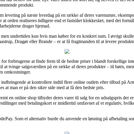
kommende produkt.
 om levering på næste hverdag på en række af deres varenumre, eksempe
 orden realiseres tidligere end et fastslået klokkeslæt, med det formål 
edarbejderne drager hjemad.
gt, men undertiden kun hvis man køber for en konkret sum. I øvrigt skul
strup, Dragør eller Brande – er at få fragtmanden til at levere produkter
or forbrugerne at finde frem til de bedste priser i blandt forskellige int
il at tvinge salgsværdien på en række af deres produkter – til børn, men
en omkostninger.
indbringende at kontrollere indtil flere online outlets efter tilbud på 
es at man er på den sikre side med at få den bedste pris.
t en online shop tilbyder deres varer til salg for en udsalgspris der e
illinger med betalingskort er imidlertid omfavnet af et regulativ, hvilk
obilePay. Som et alternativ burde du anvende en løsning på afbetaling s