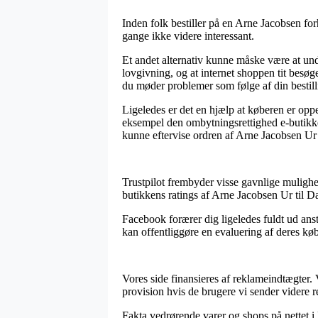
Inden folk bestiller på en Arne Jacobsen fo
gange ikke videre interessant.
Et andet alternativ kunne måske være at und
lovgivning, og at internet shoppen tit besø
du møder problemer som følge af din bestill
Ligeledes er det en hjælp at køberen er op
eksempel den ombytningsrettighed e-butikken 
kunne eftervise ordren af Arne Jacobsen U
Trustpilot frembyder visse gavnlige mulighed
butikkens ratings af Arne Jacobsen Ur til 
Facebook forærer dig ligeledes fuldt ud anst
kan offentliggøre en evaluering af deres køb
Vores side finansieres af reklameindtægter.
provision hvis de brugere vi sender videre r
Fakta vedrørende varer og shops på nettet i 