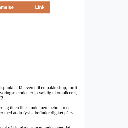
melse
Link
spunkt at få leveret til en pakkeshop, fordi
. Leveringsmetoden er jo vældig ukompliceret,
1B.
 sig tit en lille smule mere pebret, men
er med at du fysisk befinder dig tæt på e-
stemt på sin plads at man undersøger det