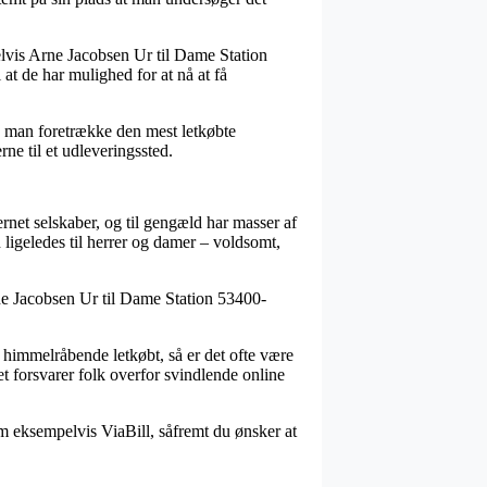
lvis Arne Jacobsen Ur til Dame Station
at de har mulighed for at nå at få
le man foretrække den mest letkøbte
ne til et udleveringssted.
ernet selskaber, og til gengæld har masser af
 ligeledes til herrer og damer – voldsomt,
Arne Jacobsen Ur til Dame Station 53400-
r himmelråbende letkøbt, så er det ofte være
et forsvarer folk overfor svindlende online
om eksempelvis ViaBill, såfremt du ønsker at