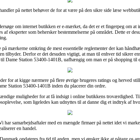
rhandler på nettet behøver de for at være på den sikre side læse webbuti
ersøge om internet butikken er e-mærket, da det er et fingerpeg om at
ges af eksperter som behersker bestemmelserne på området. Dette er desud
ing.
pe på mærkerne omkring de mest essentielle reglementer der kan håndhæv
tilbyder. Derfor er det desuden vigtigt, at man til enhver tid sikrer ens
r til Dame Station 53400-1401B, uafhængig om man er på shopping til e
er for at kigge nærmere på flere øvrige brugeres ratings og herved stille
Dame Station 53400-1401B inden du placerer din ordre.
ændige muligheder for at få indsigt i online butikkens troværdighed. Ti
soplevelse, som ligeledes kan udnyttes til at danne dig et indtryk af hv
 Vi har samarbejdsaftaler med en mængde firmaer på nettet idet vi marked
ealiserer en handel.
Danmark opdateres fra tid til anden, men vi ønsker ikke at påtage os ans