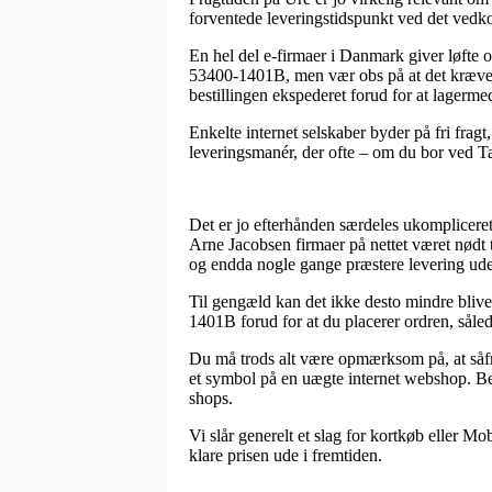
forventede leveringstidspunkt ved det ved
En hel del e-firmaer i Danmark giver løfte
53400-1401B, men vær obs på at det kræver at
bestillingen ekspederet forud for at lagerm
Enkelte internet selskaber byder på fri fra
leveringsmanér, der ofte – om du bor ved Taa
Det er jo efterhånden særdeles ukompliceret f
Arne Jacobsen firmaer på nettet været nødt t
og endda nogle gange præstere levering ud
Til gengæld kan det ikke desto mindre blive 
1401B forud for at du placerer ordren, såled
Du må trods alt være opmærksom på, at såfrem
et symbol på en uægte internet webshop. Best
shops.
Vi slår generelt et slag for kortkøb eller M
klare prisen ude i fremtiden.