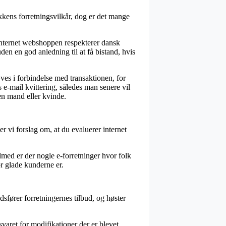
kkens forretningsvilkår, dog er det mange
 internet webshoppen respekterer dansk
en en god anledning til at få bistand, hvis
es i forbindelse med transaktionen, for
 e-mail kvittering, således man senere vil
n mand eller kvinde.
r vi forslag om, at du evaluerer internet
lmed er der nogle e-forretninger hvor folk
or glade kunderne er.
sfører forretningernes tilbud, og høster
varet for modifikationer der er blevet