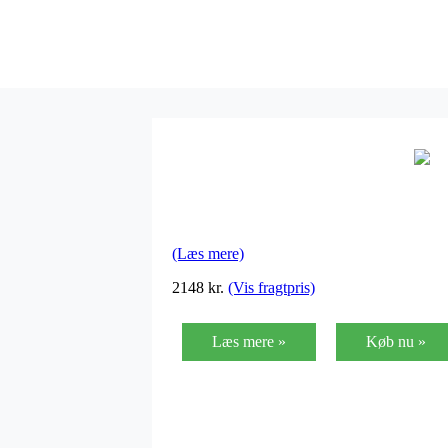
(Læs mere)
2148
kr.
(Vis fragtpris)
Læs mere »
Køb nu »