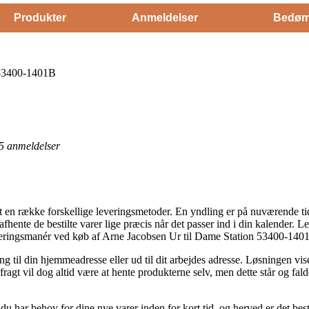
Produkter
Anmeldelser
Bedøm
 53400-1401B
5
anmeldelser
et en række forskellige leveringsmetoder. En yndling er på nuværende tid
ne afhente de bestilte varer lige præcis når det passer ind i din kalender
everingsmanér ved køb af Arne Jacobsen Ur til Dame Station 53400-140
til din hjemmeadresse eller ud til dit arbejdes adresse. Løsningen viser
ragt vil dog altid være at hente produkterne selv, men dette står og fald
 du har behov for dine nye varer inden for kort tid, og herved er det be