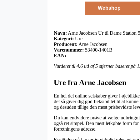
Webshop
Navn:
Arne Jacobsen Ur til Dame Station
Kategori:
Ure
Producent:
Arne Jacobsen
Varenummer:
53400-1401B
EAN:
Vurderet til
4.6
ud af 5 stjerner baseret på
1
Ure fra Arne Jacobsen
En hel del online selskaber giver i øjeblikk
det så giver dig god fleksibilitet til at kun
og desuden tillige den mest prisbevidste l
Du kan endvidere prøve at vælge udbringning 
også ret simpel. Den mest letkøbte form for f
forretningens adresse.
Fragttiden på Ure er jo virkelig relevant om