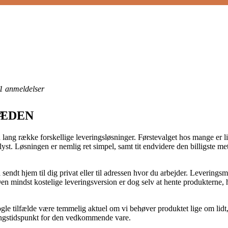
1
anmeldelser
KÆDEN
n lang række forskellige leveringsløsninger. Førstevalget hos mange er l
r lyst. Løsningen er nemlig ret simpel, samt tit endvidere den billigste 
sendt hjem til dig privat eller til adressen hvor du arbejder. Leverings
en mindst kostelige leveringsversion er dog selv at hente produkterne, 
e tilfælde være temmelig aktuel om vi behøver produktet lige om lidt, 
ringstidspunkt for den vedkommende vare.