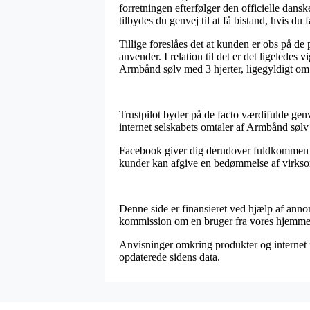
forretningen efterfølger den officielle dan
tilbydes du genvej til at få bistand, hvis du
Tillige foreslåes det at kunden er obs på d
anvender. I relation til det er det ligelede
Armbånd sølv med 3 hjerter, ligegyldigt om 
Trustpilot byder på de facto værdifulde genv
internet selskabets omtaler af Armbånd sølv
Facebook giver dig derudover fuldkommen fr
kunder kan afgive en bedømmelse af virksom
Denne side er finansieret ved hjælp af anno
kommission om en bruger fra vores hjemmes
Anvisninger omkring produkter og internet f
opdaterede sidens data.