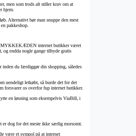
r, men som trods alt stiller krav om at
er hjem.
eløb. Alternativt bør man snuppe den mest
il en pakkeshop.
r flere SMYKKEKÆDEN internet butikker været
t, og endda nogle gange tilbyde gratis
ter inden du færdiggør din shopping, således
om uendeligt letkøbt, så burde det for det
om forsvarer os overfor fup internet butikker.
nytte en løsning som eksempelvis ViaBill, i
er dog for det meste ikke særlig morsomt.
le være et sympol på at internet