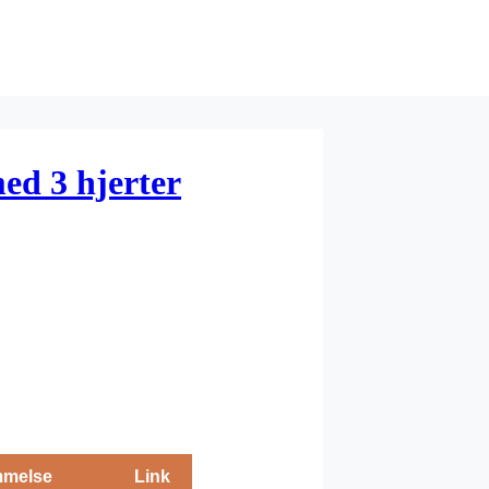
ed 3 hjerter
melse
Link