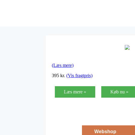
(Læs mere)
395
kr.
(Vis fragtpris)
Læs mere »
Køb nu »
Webshop