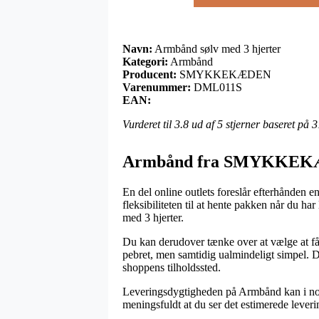
Navn:
Armbånd sølv med 3 hjerter
Kategori:
Armbånd
Producent:
SMYKKEKÆDEN
Varenummer:
DML011S
EAN:
Vurderet til
3.8
ud af 5 stjerner baseret på
3
Armbånd fra SMYKKE
En del online outlets foreslår efterhånden e
fleksibiliteten til at hente pakken når du ha
med 3 hjerter.
Du kan derudover tænke over at vælge at få 
pebret, men samtidig ualmindeligt simpel. D
shoppens tilholdssted.
Leveringsdygtigheden på Armbånd kan i nogl
meningsfuldt at du ser det estimerede leve