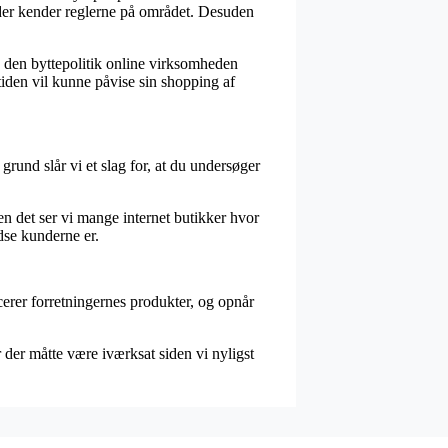
r der kender reglerne på området. Desuden
s den byttepolitik online virksomheden
mtiden vil kunne påvise sin shopping af
rund slår vi et slag for, at du undersøger
 det ser vi mange internet butikker hvor
dse kunderne er.
erer forretningernes produkter, og opnår
 der måtte være iværksat siden vi nyligst