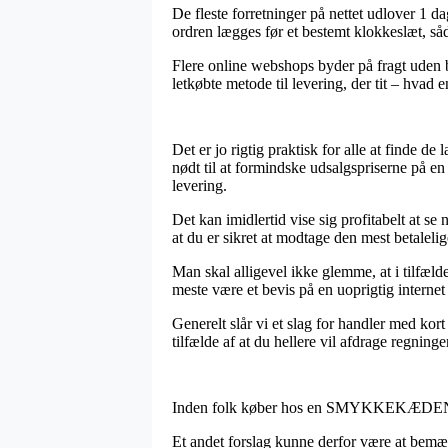
De fleste forretninger på nettet udlover 1 
ordren lægges før et bestemt klokkeslæt, såda
Flere online webshops byder på fragt uden b
letkøbte metode til levering, der tit – hvad 
Det er jo rigtig praktisk for alle at finde
nødt til at formindske udsalgspriserne på en
levering.
Det kan imidlertid vise sig profitabelt at s
at du er sikret at modtage den mest betalelig
Man skal alligevel ikke glemme, at i tilfælde
meste være et bevis på en uoprigtig internet 
Generelt slår vi et slag for handler med ko
tilfælde af at du hellere vil afdrage regning
Inden folk køber hos en SMYKKEKÆDEN inter
Et andet forslag kunne derfor være at bemærk