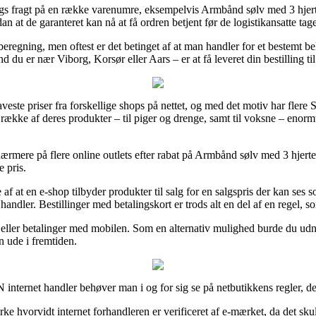
dags fragt på en række varenumre, eksempelvis Armbånd sølv med 3 hjerte
n at de garanteret kan nå at få ordren betjent før de logistikansatte tag
eregning, men oftest er det betinget af at man handler for et bestemt b
end du er nær Viborg, Korsør eller Aars – er at få leveret din bestilling t
 de laveste priser fra forskellige shops på nettet, og med det motiv ha
 række af deres produkter – til piger og drenge, samt til voksne – enorm
e nærmere på flere online outlets efter rabat på Armbånd sølv med 3 hjer
e pris.
 af at en e-shop tilbyder produkter til salg for en salgspris der kan ses s
handler. Bestillinger med betalingskort er trods alt en del af en regel, s
rt eller betalinger med mobilen. Som en alternativ mulighed burde du ud
en ude i fremtiden.
net handler behøver man i og for sig se på netbutikkens regler, det 
e hvorvidt internet forhandleren er verificeret af e-mærket, da det skul