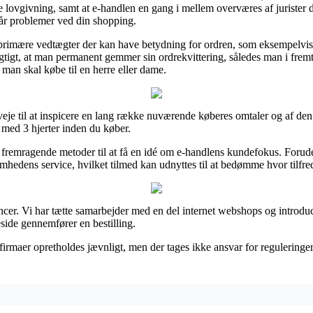
ske lovgivning, samt at e-handlen en gang i mellem overværes af juriste
 får problemer ved din shopping.
e primære vedtægter der kan have betydning for ordren, som eksempelvi
s vigtigt, at man permanent gemmer sin ordrekvittering, således man i fre
man skal købe til en herre eller dame.
eje til at inspicere en lang række nuværende køberes omtaler og af den g
 med 3 hjerter inden du køber.
emragende metoder til at få en idé om e-handlens kundefokus. Foruden
hedens service, hvilket tilmed kan udnyttes til at bedømme hvor tilfre
ncer. Vi har tætte samarbejder med en del internet webshops og introduc
ide gennemfører en bestilling.
irmaer opretholdes jævnligt, men der tages ikke ansvar for reguleringer