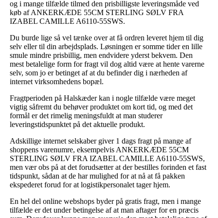
og i mange tilfælde tilmed den prisbilligste leveringsmåde ved
køb af ANKERKÆDE 55CM STERLING SØLV FRA
IZABEL CAMILLE A6110-55SWS.
Du burde lige så vel tænke over at få ordren leveret hjem til dig
selv eller til din arbejdsplads. Løsningen er somme tider en lille
smule mindre prisbillig, men endvidere yderst bekvem. Den
mest betalelige form for fragt vil dog altid være at hente varerne
selv, som jo er betinget af at du befinder dig i nærheden af
internet virksomhedens bopæl.
Fragtperioden på Halskæder kan i nogle tilfælde være meget
vigtig såfremt du behøver produktet om kort tid, og med det
formål er det rimelig meningsfuldt at man studerer
leveringstidspunktet på det aktuelle produkt.
Adskillige internet selskaber giver 1 dags fragt på mange af
shoppens varenumre, eksempelvis ANKERKÆDE 55CM
STERLING SØLV FRA IZABEL CAMILLE A6110-55SWS,
men vær obs på at det forudsætter at der bestilles forinden et fast
tidspunkt, sådan at de har mulighed for at nå at få pakken
ekspederet forud for at logistikpersonalet tager hjem.
En hel del online webshops byder på gratis fragt, men i mange
tilfælde er det under betingelse af at man aftager for en præcis