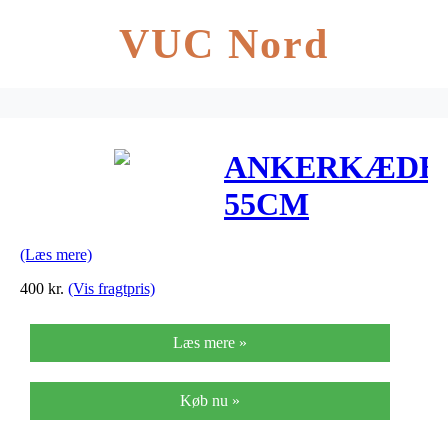
VUC Nord
ANKERKÆDE
55CM
STERLING
(Læs mere)
SØLV FRA
400
kr.
(Vis fragtpris)
IZABEL
Læs mere »
CAMILLE
A6110-55SWS
Køb nu »