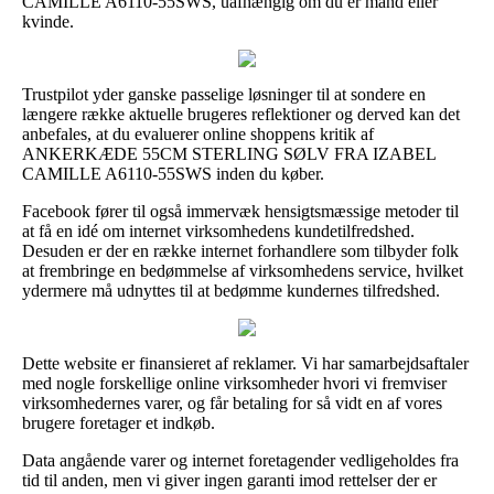
CAMILLE A6110-55SWS, uafhængig om du er mand eller
kvinde.
Trustpilot yder ganske passelige løsninger til at sondere en
længere række aktuelle brugeres reflektioner og derved kan det
anbefales, at du evaluerer online shoppens kritik af
ANKERKÆDE 55CM STERLING SØLV FRA IZABEL
CAMILLE A6110-55SWS inden du køber.
Facebook fører til også immervæk hensigtsmæssige metoder til
at få en idé om internet virksomhedens kundetilfredshed.
Desuden er der en række internet forhandlere som tilbyder folk
at frembringe en bedømmelse af virksomhedens service, hvilket
ydermere må udnyttes til at bedømme kundernes tilfredshed.
Dette website er finansieret af reklamer. Vi har samarbejdsaftaler
med nogle forskellige online virksomheder hvori vi fremviser
virksomhedernes varer, og får betaling for så vidt en af vores
brugere foretager et indkøb.
Data angående varer og internet foretagender vedligeholdes fra
tid til anden, men vi giver ingen garanti imod rettelser der er