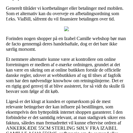
Generelt tilråder vi kortbetalinger eller betalinger med mobilen.
Som et alternativ kan du overveje en afbetalingsordning som
f.eks. ViaBill, såfremt du vil finansiere betalingen over tid.
Forinden nogen shopper på en Izabel Camille webshop bør man
de facto gennemgå deres handelsaftale, dog er det bare ikke
særlig morsomt.
Et nemmere alternativ kunne være at kontrollere om online
forretningen er medlem af e-mærke ordningen, grundet at det
kan være en sikring om at online butikken forstår de officielle
danske regler, udover at webbutikken af og til tilses af fagfolk
som har den nødvendige knowhow om retningslinjerne. Det er
en rigtig god genvej til at blive assisteret, for så vidt du skulle få
besvær som følge af dit køb.
Ligeså er det klogt at kunden er opmærksom på de mest
relevante betingelser der kan influere på bestillingen, som
eksempelvis den byttepolitik internet shoppen garanterer. I den
forbindelse er det samtidig relevant, at man stadigvæk sikrer ens
faktura, således man fremadrettet vil kunne eftervise ordren af
ANKERKÆDE 55CM STERLING SØLV FRA IZABEL