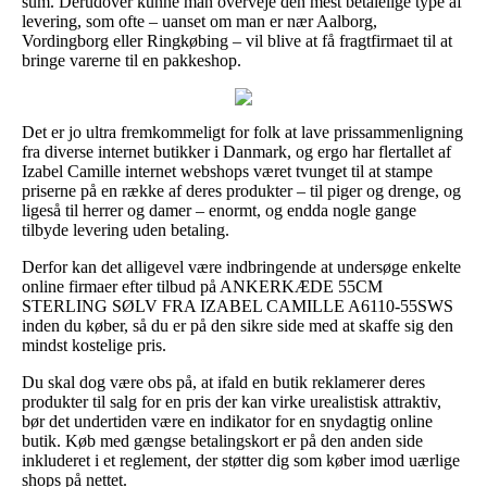
sum. Derudover kunne man overveje den mest betalelige type af
levering, som ofte – uanset om man er nær Aalborg,
Vordingborg eller Ringkøbing – vil blive at få fragtfirmaet til at
bringe varerne til en pakkeshop.
Det er jo ultra fremkommeligt for folk at lave prissammenligning
fra diverse internet butikker i Danmark, og ergo har flertallet af
Izabel Camille internet webshops været tvunget til at stampe
priserne på en række af deres produkter – til piger og drenge, og
ligeså til herrer og damer – enormt, og endda nogle gange
tilbyde levering uden betaling.
Derfor kan det alligevel være indbringende at undersøge enkelte
online firmaer efter tilbud på ANKERKÆDE 55CM
STERLING SØLV FRA IZABEL CAMILLE A6110-55SWS
inden du køber, så du er på den sikre side med at skaffe sig den
mindst kostelige pris.
Du skal dog være obs på, at ifald en butik reklamerer deres
produkter til salg for en pris der kan virke urealistisk attraktiv,
bør det undertiden være en indikator for en snydagtig online
butik. Køb med gængse betalingskort er på den anden side
inkluderet i et reglement, der støtter dig som køber imod uærlige
shops på nettet.