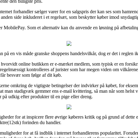
nte den billigste pris.
internet forhandler sælger varer for en salgspris der kan ses som hamrend
nden side inkluderet i et regelsæt, som beskytter køber imod snydagtige
ller MobilePay. Som et alternativ kan du anvende en løsning på afbetaling
 på en vis måde granske shoppens handelsvilkår, dog er det i reglen ik
hvorvidt online butikken er e-mærket medlem, som typisk er en forsikr
regelmæssigt kontrolleres af jurister som har megen viden om vilkåren
 får besvær som følge af dit køb.
kerne omkring de vigtigste betingelser der indvirker på købet, for ekse
t, at man stadigvæk gemmer ens e-mail kvittering, så man når som helst v
på udkig efter produkter til en pige eller dreng.
gheder for at inspicere flere øvrige køberes kritik og på grund af dette 
tre(12stk) forinden du handler.
 muligheder for at få indblik i internet forhandlerens popularitet. Foru