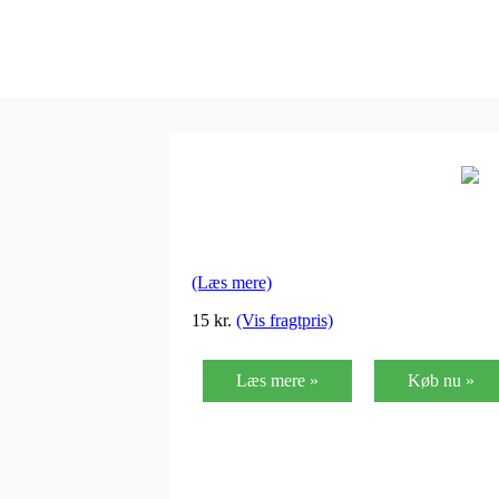
(Læs mere)
15
kr.
(Vis fragtpris)
Læs mere »
Køb nu »