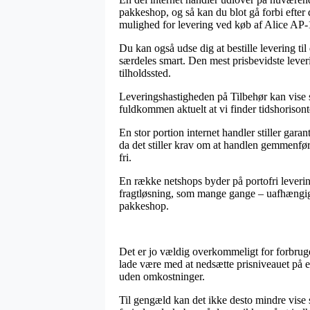
pakkeshop, og så kan du blot gå forbi efter d
mulighed for levering ved køb af Alice AP-
Du kan også udse dig at bestille levering til
særdeles smart. Den mest prisbevidste leveri
tilholdssted.
Leveringshastigheden på Tilbehør kan vise si
fuldkommen aktuelt at vi finder tidshorisont
En stor portion internet handler stiller ga
da det stiller krav om at handlen gemmenføre
fri.
En række netshops byder på portofri leverin
fragtløsning, som mange gange – uafhængig o
pakkeshop.
Det er jo vældig overkommeligt for forbruge
lade være med at nedsætte prisniveauet på en
uden omkostninger.
Til gengæld kan det ikke desto mindre vise s