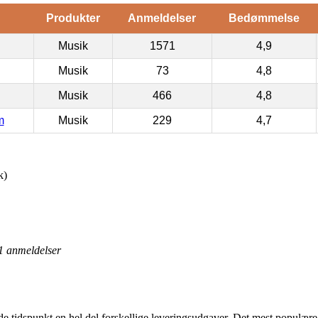
Produkter
Anmeldelser
Bedømmelse
Musik
1571
4,9
Musik
73
4,8
Musik
466
4,8
m
Musik
229
4,7
k)
1
anmeldelser
 tidspunkt en hel del forskellige leveringsudgaver. Det mest populære er