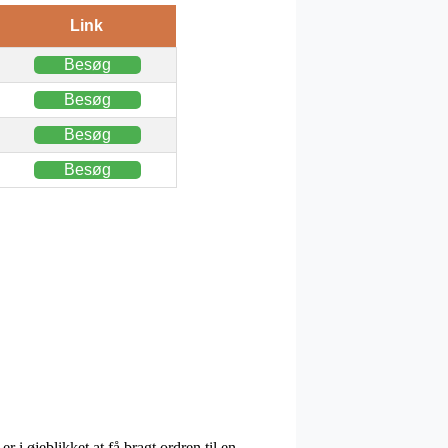
Link
Besøg
Besøg
Besøg
Besøg
 i øjeblikket at få bragt ordren til en