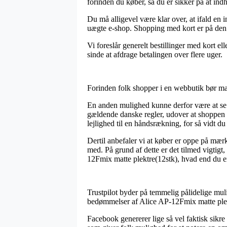
forinden du køber, så du er sikker på at indhe
Du må alligevel være klar over, at ifald en 
uægte e-shop. Shopping med kort er på den a
Vi foreslår generelt bestillinger med kort e
sinde at afdrage betalingen over flere uger.
Forinden folk shopper i en webbutik bør man
En anden mulighed kunne derfor være at se 
gældende danske regler, udover at shoppen 
lejlighed til en håndsrækning, for så vidt du
Dertil anbefaler vi at køber er oppe på mær
med. På grund af dette er det tilmed vigtig
12Fmix matte plektre(12stk), hvad end du er 
Trustpilot byder på temmelig pålidelige muli
bedømmelser af Alice AP-12Fmix matte plek
Facebook genererer lige så vel faktisk sikre