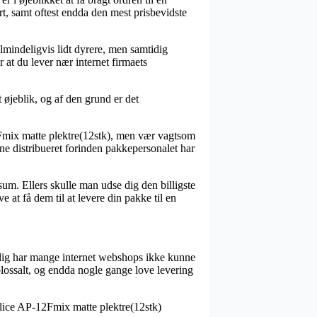
art, samt oftest endda den mest prisbevidste
 almindeligvis lidt dyrere, men samtidig
 at du lever nær internet firmaets
 øjeblik, og af den grund er det
12Fmix matte plektre(12stk), men vær vagtsom
rne distribueret forinden pakkepersonalet har
um. Ellers skulle man udse dig den billigste
at få dem til at levere din pakke til en
gelig har mange internet webshops ikke kunne
kolossalt, og endda nogle gange love levering
 Alice AP-12Fmix matte plektre(12stk)