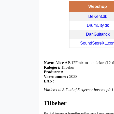
Webshop
BeKent.dk
DrumCity.dk
DanGuitar.dk
SoundStoreXL.co
Navn:
Alice AP-12Fmix matte plektre(12st
Kategori:
Tilbehør
Producent:
Varenummer:
5028
EAN:
Vurderet til
3.7
ud af 5 stjerner baseret på
1
Tilbehør
En del internet handler udlover på nuværende