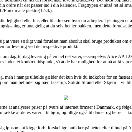
in ordre når det passer ind i din kalender. Fragttypen er altså ret så sm
12Fmix matte plektre(12stk).
 din lejlighed eller hus eller til adressen hvor du arbejder. Løsningen er
ngsløsning er unægtelig at du selv henter pakken, men dette forudsætter
g at være særligt vital forudsat man absolut skal bruge produktet om et
en for levering ved det respektive produkt.
ranti om dag-til-dag levering på en hel del varer, eksempelvis Alice AP-
s inden et konkret tidspunkt, så at de har mulighed for at nå at få vare
g, men i mange tilfælde gælder det kun hvis du indkøber for en fastsat s
m man befinder sig nær Taastrup, Solrød Strand eller Skjern – vil blive 
rne at analysere priser på tværs af internet firmaer i Danmark, og føl
 række af deres varer – til børn, og tillige også til damer og herrer – 
ig lønsomt at kigge forbi forskellige butikker på nettet efter tilbud på