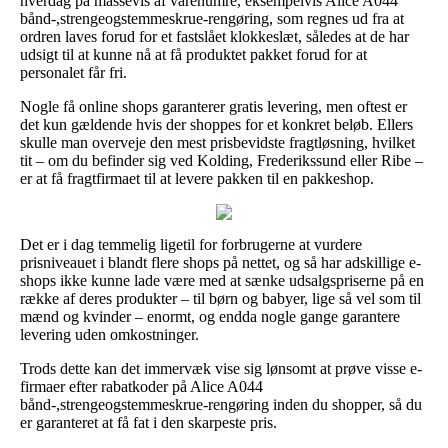
hverdag på massevis af varenumre, eksempelvis Alice A044
bånd-,strengeogstemmeskrue-rengøring, som regnes ud fra at
ordren laves forud for et fastslået klokkeslæt, således at de har
udsigt til at kunne nå at få produktet pakket forud for at
personalet får fri.
Nogle få online shops garanterer gratis levering, men oftest er
det kun gældende hvis der shoppes for et konkret beløb. Ellers
skulle man overveje den mest prisbevidste fragtløsning, hvilket
tit – om du befinder sig ved Kolding, Frederikssund eller Ribe –
er at få fragtfirmaet til at levere pakken til en pakkeshop.
Det er i dag temmelig ligetil for forbrugerne at vurdere
prisniveauet i blandt flere shops på nettet, og så har adskillige e-
shops ikke kunne lade være med at sænke udsalgspriserne på en
række af deres produkter – til børn og babyer, lige så vel som til
mænd og kvinder – enormt, og endda nogle gange garantere
levering uden omkostninger.
Trods dette kan det immervæk vise sig lønsomt at prøve visse e-
firmaer efter rabatkoder på Alice A044
bånd-,strengeogstemmeskrue-rengøring inden du shopper, så du
er garanteret at få fat i den skarpeste pris.