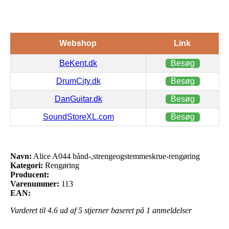
Webshop
Link
BeKent.dk
Besøg
DrumCity.dk
Besøg
DanGuitar.dk
Besøg
SoundStoreXL.com
Besøg
Navn:
Alice A044 bånd-,strengeogstemmeskrue-rengøring
Kategori:
Rengøring
Producent:
Varenummer:
113
EAN:
Vurderet til
4.6
ud af 5 stjerner baseret på
1
anmeldelser