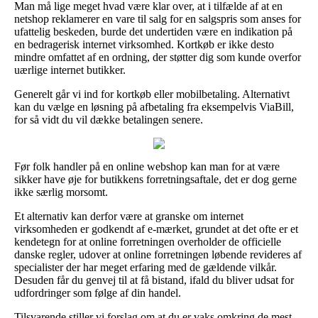
Man må lige meget hvad være klar over, at i tilfælde af at en
netshop reklamerer en vare til salg for en salgspris som anses for
ufattelig beskeden, burde det undertiden være en indikation på
en bedragerisk internet virksomhed. Kortkøb er ikke desto
mindre omfattet af en ordning, der støtter dig som kunde overfor
uærlige internet butikker.
Generelt går vi ind for kortkøb eller mobilbetaling. Alternativt
kan du vælge en løsning på afbetaling fra eksempelvis ViaBill,
for så vidt du vil dække betalingen senere.
Før folk handler på en online webshop kan man for at være
sikker have øje for butikkens forretningsaftale, det er dog gerne
ikke særlig morsomt.
Et alternativ kan derfor være at granske om internet
virksomheden er godkendt af e-mærket, grundet at det ofte er et
kendetegn for at online forretningen overholder de officielle
danske regler, udover at online forretningen løbende revideres af
specialister der har meget erfaring med de gældende vilkår.
Desuden får du genvej til at få bistand, ifald du bliver udsat for
udfordringer som følge af din handel.
Tilsvarende stiller vi forslag om at du er vaks omkring de mest