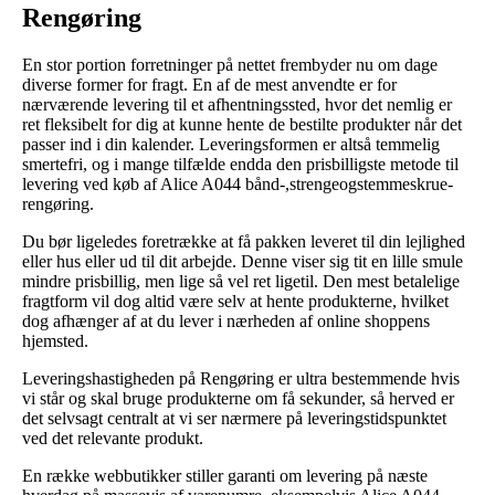
Rengøring
En stor portion forretninger på nettet frembyder nu om dage
diverse former for fragt. En af de mest anvendte er for
nærværende levering til et afhentningssted, hvor det nemlig er
ret fleksibelt for dig at kunne hente de bestilte produkter når det
passer ind i din kalender. Leveringsformen er altså temmelig
smertefri, og i mange tilfælde endda den prisbilligste metode til
levering ved køb af Alice A044 bånd-,strengeogstemmeskrue-
rengøring.
Du bør ligeledes foretrække at få pakken leveret til din lejlighed
eller hus eller ud til dit arbejde. Denne viser sig tit en lille smule
mindre prisbillig, men lige så vel ret ligetil. Den mest betalelige
fragtform vil dog altid være selv at hente produkterne, hvilket
dog afhænger af at du lever i nærheden af online shoppens
hjemsted.
Leveringshastigheden på Rengøring er ultra bestemmende hvis
vi står og skal bruge produkterne om få sekunder, så herved er
det selvsagt centralt at vi ser nærmere på leveringstidspunktet
ved det relevante produkt.
En række webbutikker stiller garanti om levering på næste