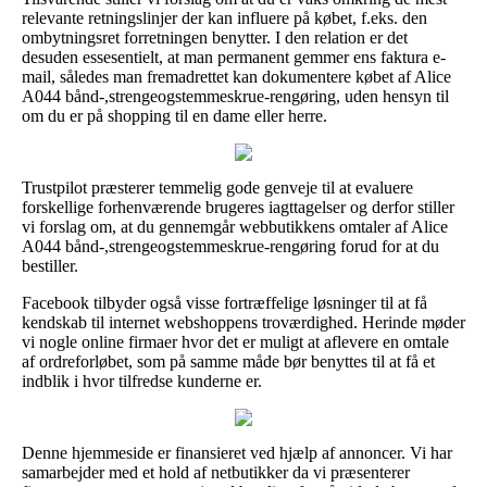
relevante retningslinjer der kan influere på købet, f.eks. den
ombytningsret forretningen benytter. I den relation er det
desuden essesentielt, at man permanent gemmer ens faktura e-
mail, således man fremadrettet kan dokumentere købet af Alice
A044 bånd-,strengeogstemmeskrue-rengøring, uden hensyn til
om du er på shopping til en dame eller herre.
Trustpilot præsterer temmelig gode genveje til at evaluere
forskellige forhenværende brugeres iagttagelser og derfor stiller
vi forslag om, at du gennemgår webbutikkens omtaler af Alice
A044 bånd-,strengeogstemmeskrue-rengøring forud for at du
bestiller.
Facebook tilbyder også visse fortræffelige løsninger til at få
kendskab til internet webshoppens troværdighed. Herinde møder
vi nogle online firmaer hvor det er muligt at aflevere en omtale
af ordreforløbet, som på samme måde bør benyttes til at få et
indblik i hvor tilfredse kunderne er.
Denne hjemmeside er finansieret ved hjælp af annoncer. Vi har
samarbejder med et hold af netbutikker da vi præsenterer