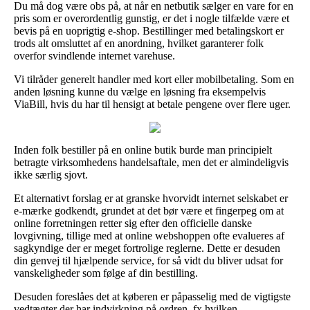
Du må dog være obs på, at når en netbutik sælger en vare for en
pris som er overordentlig gunstig, er det i nogle tilfælde være et
bevis på en uoprigtig e-shop. Bestillinger med betalingskort er
trods alt omsluttet af en anordning, hvilket garanterer folk
overfor svindlende internet varehuse.
Vi tilråder generelt handler med kort eller mobilbetaling. Som en
anden løsning kunne du vælge en løsning fra eksempelvis
ViaBill, hvis du har til hensigt at betale pengene over flere uger.
Inden folk bestiller på en online butik burde man principielt
betragte virksomhedens handelsaftale, men det er almindeligvis
ikke særlig sjovt.
Et alternativt forslag er at granske hvorvidt internet selskabet er
e-mærke godkendt, grundet at det bør være et fingerpeg om at
online forretningen retter sig efter den officielle danske
lovgivning, tillige med at online webshoppen ofte evalueres af
sagkyndige der er meget fortrolige reglerne. Dette er desuden
din genvej til hjælpende service, for så vidt du bliver udsat for
vanskeligheder som følge af din bestilling.
Desuden foreslåes det at køberen er påpasselig med de vigtigste
vedtægter der har indvirkning på ordren, fx hvilken