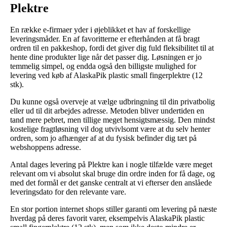
Plektre
En række e-firmaer yder i øjeblikket et hav af forskellige
leveringsmåder. En af favoritterne er efterhånden at få bragt
ordren til en pakkeshop, fordi det giver dig fuld fleksibilitet til at
hente dine produkter lige når det passer dig. Løsningen er jo
temmelig simpel, og endda også den billigste mulighed for
levering ved køb af AlaskaPik plastic small fingerplektre (12
stk).
Du kunne også overveje at vælge udbringning til din privatbolig
eller ud til dit arbejdes adresse. Metoden bliver undertiden en
tand mere pebret, men tillige meget hensigtsmæssig. Den mindst
kostelige fragtløsning vil dog utvivlsomt være at du selv henter
ordren, som jo afhænger af at du fysisk befinder dig tæt på
webshoppens adresse.
Antal dages levering på Plektre kan i nogle tilfælde være meget
relevant om vi absolut skal bruge din ordre inden for få dage, og
med det formål er det ganske centralt at vi efterser den anslåede
leveringsdato for den relevante vare.
En stor portion internet shops stiller garanti om levering på næste
hverdag på deres favorit varer, eksempelvis AlaskaPik plastic