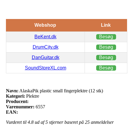
Webshop
Link
BeKent.dk
Besøg
DrumCity.dk
Besøg
DanGuitar.dk
Besøg
SoundStoreXL.com
Besøg
Navn:
AlaskaPik plastic small fingerplektre (12 stk)
Kategori:
Plektre
Producent:
Varenummer:
6557
EAN:
Vurderet til
4.8
ud af 5 stjerner baseret på
25
anmeldelser