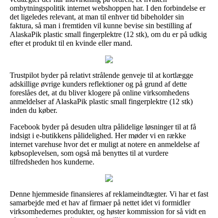
ombytningspolitik internet webshoppen har. I den forbindelse er
det ligeledes relevant, at man til enhver tid bibeholder sin
faktura, så man i fremtiden vil kunne bevise sin bestilling af
AlaskaPik plastic small fingerplektre (12 stk), om du er på udkig
efter et produkt til en kvinde eller mand.
Trustpilot byder på relativt strålende genveje til at kortlægge
adskillige øvrige kunders reflektioner og på grund af dette
foreslåes det, at du bliver klogere på online virksomhedens
anmeldelser af AlaskaPik plastic small fingerplektre (12 stk)
inden du køber.
Facebook byder på desuden ultra pålidelige løsninger til at få
indsigt i e-butikkens pålidelighed. Her møder vi en række
internet varehuse hvor det er muligt at notere en anmeldelse af
købsoplevelsen, som også må benyttes til at vurdere
tilfredsheden hos kunderne.
Denne hjemmeside finansieres af reklameindtægter. Vi har et fast
samarbejde med et hav af firmaer på nettet idet vi formidler
virksomhedernes produkter, og høster kommission for så vidt en