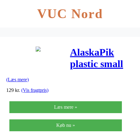
VUC Nord
AlaskaPik
plastic small
fingerplektre
(Læs mere)
(12 stk)
129
kr.
(Vis fragtpris)
Læs mere »
Køb nu »