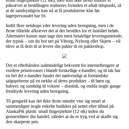
small fingerplektre (12 stk), men som ikke desto mindre er
påkrævet at bestillingen realiseres forinden et aftalt tidspunkt, så
at de sandsynligvis kan nå at få produkterne klar før
lagerpersonalet har fri.
Indtil flere netshops yder levering uden beregning, men i de
fleste tilfælde afkræver det at der bestilles for et fastslået beløb.
Alternativt kunne man tage den mest betalelige leveringsmetode,
der typisk – om du bor tæt på Viborg, Nyborg eller Skjern – vil
blive at få dem til at levere din pakke til en pakkeshop.
Det er efterhånden ualmindeligt bekvemt for internetbrugere at
vurdere prisniveauet i blandt forskellige e-handler, og til tak har
en hel del e-handler fundet det nødvendigt at formindske
salgspriserne på en række af deres produkter – til børn og
babyer, og samtidig til voksne – drastisk, og endda nogle gange
frembyde levering uden beregning.
Til gengæld kan det ikke desto mindre vise sig smart at
sammenligne nogle enkelte butikker på nettet efter tilbud på
AlaskaPik plastic small fingerplektre (12 stk) inden du
gennemfører din handel, således at du er tryg ved at skaffe sig
den skarpeste pris.