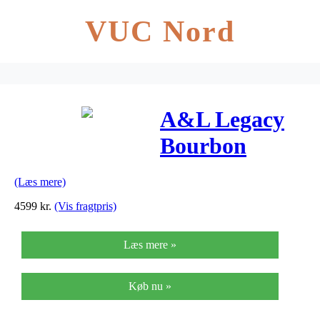
VUC Nord
A&L Legacy
Bourbon
Burst CW QIT
(Læs mere)
western-guitar
4599
kr.
(Vis fragtpris)
burst
Læs mere »
Køb nu »