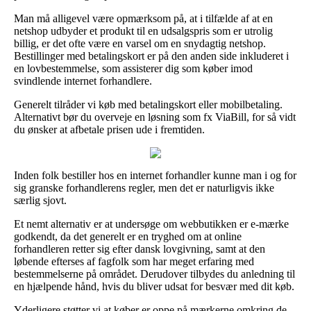
Man må alligevel være opmærksom på, at i tilfælde af at en
netshop udbyder et produkt til en udsalgspris som er utrolig
billig, er det ofte være en varsel om en snydagtig netshop.
Bestillinger med betalingskort er på den anden side inkluderet i
en lovbestemmelse, som assisterer dig som køber imod
svindlende internet forhandlere.
Generelt tilråder vi køb med betalingskort eller mobilbetaling.
Alternativt bør du overveje en løsning som fx ViaBill, for så vidt
du ønsker at afbetale prisen ude i fremtiden.
Inden folk bestiller hos en internet forhandler kunne man i og for
sig granske forhandlerens regler, men det er naturligvis ikke
særlig sjovt.
Et nemt alternativ er at undersøge om webbutikken er e-mærke
godkendt, da det generelt er en tryghed om at online
forhandleren retter sig efter dansk lovgivning, samt at den
løbende efterses af fagfolk som har meget erfaring med
bestemmelserne på området. Derudover tilbydes du anledning til
en hjælpende hånd, hvis du bliver udsat for besvær med dit køb.
Yderligere støtter vi at køber er oppe på mærkerne omkring de