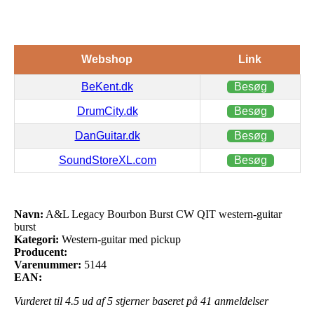
Webshop
Link
BeKent.dk
Besøg
DrumCity.dk
Besøg
DanGuitar.dk
Besøg
SoundStoreXL.com
Besøg
Navn:
A&L Legacy Bourbon Burst CW QIT western-guitar
burst
Kategori:
Western-guitar med pickup
Producent:
Varenummer:
5144
EAN:
Vurderet til
4.5
ud af 5 stjerner baseret på
41
anmeldelser