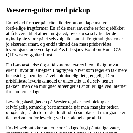
Western-guitar med pickup
En hel del firmaer på nettet tildeler nu om dage mange
forskellige fragtformer. En af de mest anvendte er for øjeblikket
at få leveret til et afhentningssted, hvor du så selv henter de
nyindkøbte varer på et selvvalgt tidspunkt. Fragtmuligheden er
jo ekstremt smart, og endda tilmed den mest prisbevidste
leveringsmetode ved køb af A&L Legacy Bourbon Burst CW
QIT western-guitar burst.
Du bør også udse dig at få varerne leveret hjem til dig privat
eller til hvor du arbejder. Fragttypen bliver som regel en tak mere
bekostelig, men lige så vel ualmindeligt let gængelig. Den
prisbilligste leveringsmodel er unægtelig at du selv henter
pakken, men den mulighed afhænger af at du er lige ved internet
forhandlerens lager.
Leveringshastigheden på Western-guitar med pickup er
selvfølgelig temmelig bestemmende når man mangler ordren
omgående, så derfor er det fuldt ud på sin plads at man gransker
tidshorisonten for levering ved det aktuelle produkt.
En del webbutikker annoncerer 1 dags fragt på utallige varer,