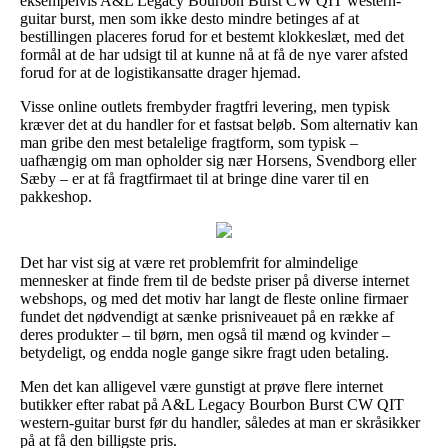
eksempelvis A&L Legacy Bourbon Burst CW QIT western-
guitar burst, men som ikke desto mindre betinges af at
bestillingen placeres forud for et bestemt klokkeslæt, med det
formål at de har udsigt til at kunne nå at få de nye varer afsted
forud for at de logistikansatte drager hjemad.
Visse online outlets frembyder fragtfri levering, men typisk
kræver det at du handler for et fastsat beløb. Som alternativ kan
man gribe den mest betalelige fragtform, som typisk –
uafhængig om man opholder sig nær Horsens, Svendborg eller
Sæby – er at få fragtfirmaet til at bringe dine varer til en
pakkeshop.
Det har vist sig at være ret problemfrit for almindelige
mennesker at finde frem til de bedste priser på diverse internet
webshops, og med det motiv har langt de fleste online firmaer
fundet det nødvendigt at sænke prisniveauet på en række af
deres produkter – til børn, men også til mænd og kvinder –
betydeligt, og endda nogle gange sikre fragt uden betaling.
Men det kan alligevel være gunstigt at prøve flere internet
butikker efter rabat på A&L Legacy Bourbon Burst CW QIT
western-guitar burst før du handler, således at man er skråsikker
på at få den billigste pris.