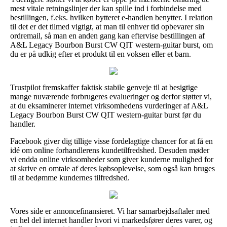
mest vitale retningslinjer der kan spille ind i forbindelse med
bestillingen, f.eks. hvilken bytteret e-handlen benytter. I relation
til det er det tilmed vigtigt, at man til enhver tid opbevarer sin
ordremail, så man en anden gang kan eftervise bestillingen af
A&L Legacy Bourbon Burst CW QIT western-guitar burst, om
du er på udkig efter et produkt til en voksen eller et barn.
Trustpilot fremskaffer faktisk stabile genveje til at besigtige
mange nuværende forbrugeres evalueringer og derfor støtter vi,
at du eksaminerer internet virksomhedens vurderinger af A&L
Legacy Bourbon Burst CW QIT western-guitar burst før du
handler.
Facebook giver dig tillige visse fordelagtige chancer for at få en
idé om online forhandlerens kundetilfredshed. Desuden møder
vi endda online virksomheder som giver kunderne mulighed for
at skrive en omtale af deres købsoplevelse, som også kan bruges
til at bedømme kundernes tilfredshed.
Vores side er annoncefinansieret. Vi har samarbejdsaftaler med
en hel del internet handler hvori vi markedsfører deres varer, og