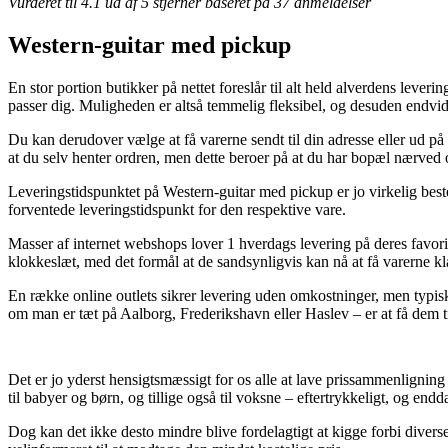
Vurderet til
4.1
ud af 5 stjerner baseret på
37
anmeldelser
Western-guitar med pickup
En stor portion butikker på nettet foreslår til alt held alverdens leve
passer dig. Muligheden er altså temmelig fleksibel, og desuden endvi
Du kan derudover vælge at få varerne sendt til din adresse eller ud på
at du selv henter ordren, men dette beroer på at du har bopæl nærved
Leveringstidspunktet på Western-guitar med pickup er jo virkelig beste
forventede leveringstidspunkt for den respektive vare.
Masser af internet webshops lover 1 hverdags levering på deres favor
klokkeslæt, med det formål at de sandsynligvis kan nå at få varerne kl
En række online outlets sikrer levering uden omkostninger, men typisk 
om man er tæt på Aalborg, Frederikshavn eller Haslev – er at få dem til
Det er jo yderst hensigtsmæssigt for os alle at lave prissammenligning 
til babyer og børn, og tillige også til voksne – eftertrykkeligt, og endd
Dog kan det ikke desto mindre blive fordelagtigt at kigge forbi dive