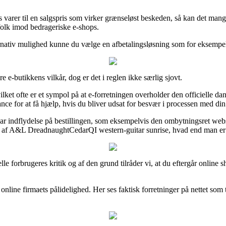
varer til en salgspris som virker grænseløst beskeden, så kan det man
 folk imod bedrageriske e-shops.
rnativ mulighed kunne du vælge en afbetalingsløsning som for eksempel Vi
 e-butikkens vilkår, dog er det i reglen ikke særlig sjovt.
lket ofte er et sympol på at e-forretningen overholder den officielle d
ce for at få hjælp, hvis du bliver udsat for besvær i processen med din
 har indflydelse på bestillingen, som eksempelvis den ombytningsret web
dre af A&L DreadnaughtCedarQI western-guitar sunrise, hvad end man er 
ktuelle forbrugeres kritik og af den grund tilråder vi, at du eftergår o
 online firmaets pålidelighed. Her ses faktisk forretninger på nettet som