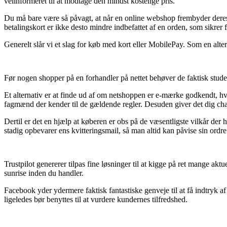
velinformeret til at modtage den mindst kostelige pris.
Du må bare være så påvagt, at når en online webshop frembyder deres 
betalingskort er ikke desto mindre indbefattet af en orden, som sikrer
Generelt slår vi et slag for køb med kort eller MobilePay. Som en alte
Før nogen shopper på en forhandler på nettet behøver de faktisk studere
Et alternativ er at finde ud af om netshoppen er e-mærke godkendt, hvi
fagmænd der kender til de gældende regler. Desuden giver det dig chan
Dertil er det en hjælp at køberen er obs på de væsentligste vilkår der
stadig opbevarer ens kvitteringsmail, så man altid kan påvise sin or
Trustpilot genererer tilpas fine løsninger til at kigge på ret mange a
sunrise inden du handler.
Facebook yder ydermere faktisk fantastiske genveje til at få indtryk af
ligeledes bør benyttes til at vurdere kundernes tilfredshed.