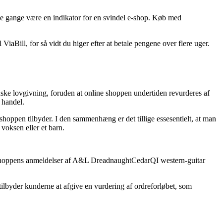
ge gange være en indikator for en svindel e-shop. Køb med
aBill, for så vidt du higer efter at betale pengene over flere uger.
anske lovgivning, foruden at online shoppen undertiden revurderes af
 handel.
shoppen tilbyder. I den sammenhæng er det tillige essesentielt, at man
voksen eller et barn.
nline shoppens anmeldelser af A&L DreadnaughtCedarQI western-guitar
 tilbyder kunderne at afgive en vurdering af ordreforløbet, som