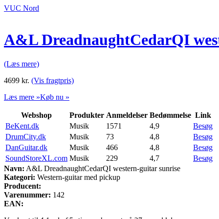
VUC Nord
A&L DreadnaughtCedarQI weste
(Læs mere)
4699
kr.
(Vis fragtpris)
Læs mere »
Køb nu »
Webshop
Produkter
Anmeldelser
Bedømmelse
Link
BeKent.dk
Musik
1571
4,9
Besøg
DrumCity.dk
Musik
73
4,8
Besøg
DanGuitar.dk
Musik
466
4,8
Besøg
SoundStoreXL.com
Musik
229
4,7
Besøg
Navn:
A&L DreadnaughtCedarQI western-guitar sunrise
Kategori:
Western-guitar med pickup
Producent:
Varenummer:
142
EAN: