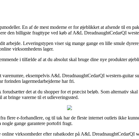
ringsmodeller. En af de mest moderne er for øjeblikket at afsende til en 
dere den billigste fragttype ved køb af A&L DreadnaughtCedarQI wester
 dit arbejde. Leveringstypen viser sig mange gange en lille smule dyrer
 online virksomhedens lager.
mmende i tilfælde af at du absolut skal bruge dine nye produkter øjebli
it varenumre, eksempelvis A&L DreadnaughtCedarQI western-guitar sunris
ar forinden lagermedarbejderne har fri.
forudsætter det at du shopper for et præcist beløb. Som alternativ skal 
 at bringe varerne til et udleveringssted.
fra flere e-forhandlere, og til tak har de fleste internet outlets ikke k
a nogle gange garantere portofri fragt.
rse online virksomheder efter rabatkoder på A&L DreadnaughtCedarQI we