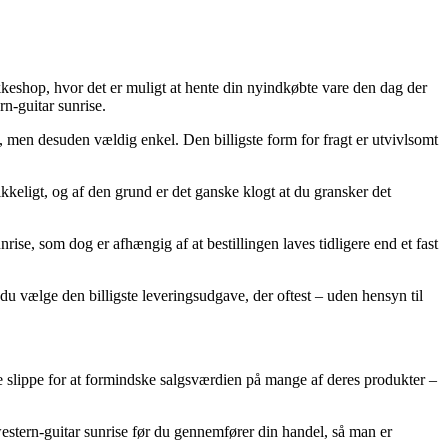
pakkeshop, hvor det er muligt at hente din nyindkøbte vare den dag der
n-guitar sunrise.
e, men desuden vældig enkel. Den billigste form for fragt er utvivlsomt
kkeligt, og af den grund er det ganske klogt at du gransker det
e, som dog er afhængig af at bestillingen laves tidligere end et fast
du vælge den billigste leveringsudgave, der oftest – uden hensyn til
unne slippe for at formindske salgsværdien på mange af deres produkter –
stern-guitar sunrise før du gennemfører din handel, så man er