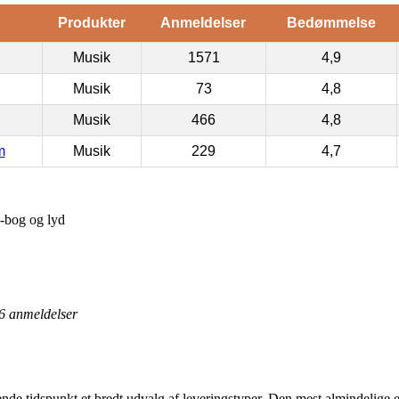
Produkter
Anmeldelser
Bedømmelse
Musik
1571
4,9
Musik
73
4,8
Musik
466
4,8
m
Musik
229
4,7
e-bog og lyd
6
anmeldelser
de tidspunkt et bredt udvalg af leveringstyper. Den mest almindelige er n