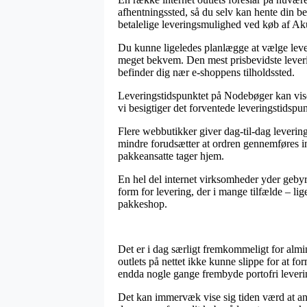
afhentningssted, så du selv kan hente din be
betalelige leveringsmulighed ved køb af Aku
Du kunne ligeledes planlægge at vælge leveri
meget bekvem. Den mest prisbevidste leverin
befinder dig nær e-shoppens tilholdssted.
Leveringstidspunktet på Nodebøger kan vise s
vi besigtiger det forventede leveringstidspu
Flere webbutikker giver dag-til-dag leveri
mindre forudsætter at ordren gennemføres ind
pakkeansatte tager hjem.
En hel del internet virksomheder yder gebyrf
form for levering, der i mange tilfælde – lig
pakkeshop.
Det er i dag særligt fremkommeligt for almind
outlets på nettet ikke kunne slippe for at f
endda nogle gange frembyde portofri leveri
Det kan immervæk vise sig tiden værd at ana