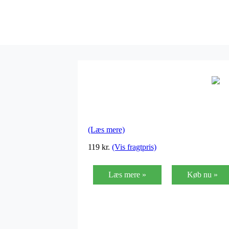
(Læs mere)
119
kr.
(Vis fragtpris)
Læs mere »
Køb nu »