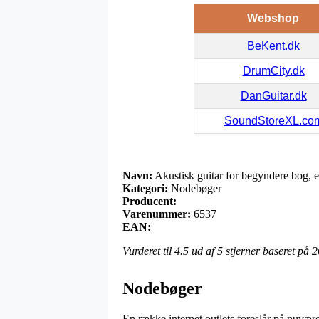
Webshop
BeKent.dk
DrumCity.dk
DanGuitar.dk
SoundStoreXL.co
Navn:
Akustisk guitar for begyndere bog, 
Kategori:
Nodebøger
Producent:
Varenummer:
6537
EAN:
Vurderet til
4.5
ud af 5 stjerner baseret på
2
Nodebøger
En række internet outlets foreslår på nuværen