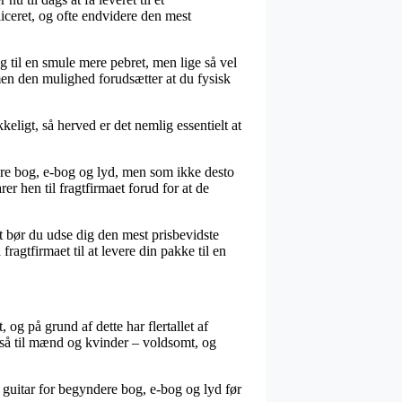
liceret, og ofte endvidere den mest
g til en smule mere pebret, men lige så vel
men den mulighed forudsætter at du fysisk
eligt, så herved er det nemlig essentielt at
ere bog, e-bog og lyd, men som ikke desto
r hen til fragtfirmaet forud for at de
gt bør du udse dig den mest prisbevidste
ragtfirmaet til at levere din pakke til en
 og på grund af dette har flertallet af
også til mænd og kvinder – voldsomt, og
guitar for begyndere bog, e-bog og lyd før