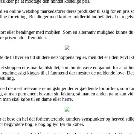
åsikker på at modtage den mindst kostelige pris.
ld en online webshop markedsfører deres produkter til salg for en pris 
ne forretning. Betalinger med kort er imidlertid indbefattet af et regel
d kort eller betalinger med mobilen. Som en alternativ mulighed kunne du
re prisen ude i fremtiden.
de de til hver en tid studere netshoppens regler, men det er uden tvivl 
rnet shoppen er e-mærke tilsluttet, som burde være en garanti for at on
en regelmæssigt kigges til af fagmænd der mestrer de gældende love. De
stilling.
 med de mest relevante retningslinjer der er gældende for ordren, som f
gt, at man permanent bevarer sin faktura, så man en anden gang kan vid
 man skal købe til en dame eller herre.
 at bese en hel del forhenværende kunders synspunkter og herved stiller
or begyndere bog, e-bog og lyd før du køber.