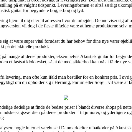
stilling på et valgfrit tidspunkt. Leveringsformen er altså særligt ukomp
stisk guitar for begyndere bog, e-bog og lyd.
ng hjem til dig eller til adressen hvor du arbejder. Denne viser sig af o
gsversion vil dog i de fleste tilfælde være at hente produkterne selv, 
ig at være super vital forudsat du har behov for dine nye varer øjeblikk
nkt på det aktuelle produkt.
ng på mange af deres produkter, eksempelvis Akustisk guitar for begynd
en et fastsat klokkeslæt, så at de med sikkerhed kan nå at få de nye vare
ri levering, men ofte kun ifald man bestiller for en konkret pris. I øvri
egyldigt om du opholder sig i Herning, Farum eller Sorø – vil være at få f
elige dødelige at finde de bedste priser i blandt diverse shops på nettet,
ormindske salgsværdien på deres produkter – til juniorer, og yderligere 
ng.
lysere nogle internet varehuse i Danmark efter rabatkoder på Akustisk 