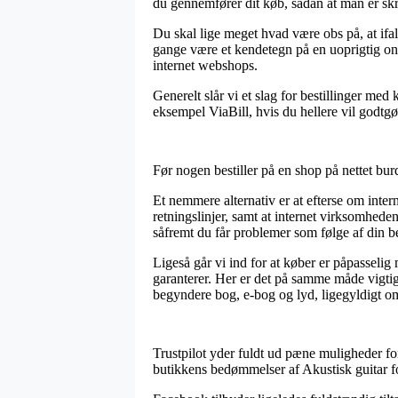
du gennemfører dit køb, sådan at man er skr
Du skal lige meget hvad være obs på, at ifa
gange være et kendetegn på en uoprigtig onli
internet webshops.
Generelt slår vi et slag for bestillinger me
eksempel ViaBill, hvis du hellere vil godtgø
Før nogen bestiller på en shop på nettet bur
Et nemmere alternativ er at efterse om inte
retningslinjer, samt at internet virksomhed
såfremt du får problemer som følge af din be
Ligeså går vi ind for at køber er påpasselig
garanterer. Her er det på samme måde vigti
begyndere bog, e-bog og lyd, ligegyldigt om
Trustpilot yder fuldt ud pæne muligheder for
butikkens bedømmelser af Akustisk guitar f