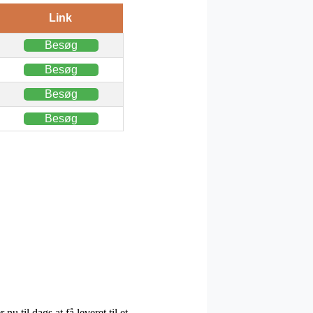
Link
Besøg
Besøg
Besøg
Besøg
u til dags at få leveret til et