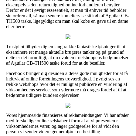
eksempelvis den returrettighed online forhandleren benytter.
Derfor er det i øvrigt essesentielt, at man til enhver tid beholder
sin ordremail, så man senere kan eftervise sit køb af Aguilar CB-
TH500 taske, ligegyldigt om man skal købe en gave til en dame
eller herre.
Trustpilot tilbyder dig en lang række fantastiske løsninger til at
eksaminere ret mange aktuelle brugeres tanker og på grund af
dette er det fornuftigt, at du evaluerer netshoppens bedømmelser
af Aguilar CB-TH500 taske forud for at du bestiller.
Facebook bringer dig desuden aldeles gode muligheder for at få
indtryk af online forretningens troværdighed. I øvrigt ses en
række webshops hvor det er muligt at publicere en vurdering af
virksomhedens service, som ydermere må drages fordel af til at
bedømme tidligere kunders oplevelser.
Vores hjemmeside finansieres af reklameindtægter. Vi har aftaler
med forskellige online selskaber i form af at vi præsenterer
virksomhedernes varer, og tager godtgørelse for så vidt den
person vi sender videre gennemfører en bestilling.