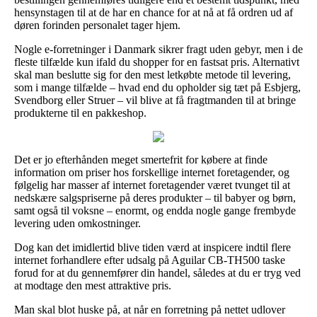
hensynstagen til at de har en chance for at nå at få ordren ud af
døren forinden personalet tager hjem.
Nogle e-forretninger i Danmark sikrer fragt uden gebyr, men i de
fleste tilfælde kun ifald du shopper for en fastsat pris. Alternativt
skal man beslutte sig for den mest letkøbte metode til levering,
som i mange tilfælde – hvad end du opholder sig tæt på Esbjerg,
Svendborg eller Struer – vil blive at få fragtmanden til at bringe
produkterne til en pakkeshop.
Det er jo efterhånden meget smertefrit for købere at finde
information om priser hos forskellige internet foretagender, og
følgelig har masser af internet foretagender været tvunget til at
nedskære salgspriserne på deres produkter – til babyer og børn,
samt også til voksne – enormt, og endda nogle gange frembyde
levering uden omkostninger.
Dog kan det imidlertid blive tiden værd at inspicere indtil flere
internet forhandlere efter udsalg på Aguilar CB-TH500 taske
forud for at du gennemfører din handel, således at du er tryg ved
at modtage den mest attraktive pris.
Man skal blot huske på, at når en forretning på nettet udlover