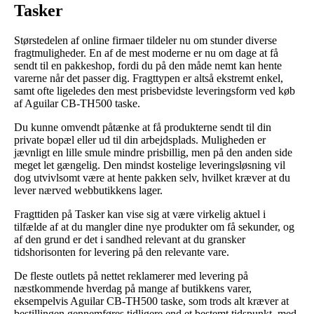
Tasker
Størstedelen af online firmaer tildeler nu om stunder diverse
fragtmuligheder. En af de mest moderne er nu om dage at få
sendt til en pakkeshop, fordi du på den måde nemt kan hente
varerne når det passer dig. Fragttypen er altså ekstremt enkel,
samt ofte ligeledes den mest prisbevidste leveringsform ved køb
af Aguilar CB-TH500 taske.
Du kunne omvendt påtænke at få produkterne sendt til din
private bopæl eller ud til din arbejdsplads. Muligheden er
jævnligt en lille smule mindre prisbillig, men på den anden side
meget let gængelig. Den mindst kostelige leveringsløsning vil
dog utvivlsomt være at hente pakken selv, hvilket kræver at du
lever nærved webbutikkens lager.
Fragttiden på Tasker kan vise sig at være virkelig aktuel i
tilfælde af at du mangler dine nye produkter om få sekunder, og
af den grund er det i sandhed relevant at du gransker
tidshorisonten for levering på den relevante vare.
De fleste outlets på nettet reklamerer med levering på
næstkommende hverdag på mange af butikkens varer,
eksempelvis Aguilar CB-TH500 taske, som trods alt kræver at
bestillingen gennemføres tidligere end et bestemt tidspunkt, med