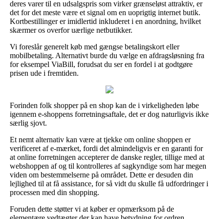
deres varer til en udsalgspris som virker grænseløst attraktiv, er
det for det meste være et signal om en uoprigtig internet butik.
Kortbestillinger er imidlertid inkluderet i en anordning, hvilket
skærmer os overfor uærlige netbutikker.
Vi foreslår generelt køb med gængse betalingskort eller
mobilbetaling. Alternativt burde du vælge en afdragsløsning fra
for eksempel ViaBill, forudsat du ser en fordel i at godtgøre
prisen ude i fremtiden.
Forinden folk shopper på en shop kan de i virkeligheden løbe
igennem e-shoppens forretningsaftale, det er dog naturligvis ikke
særlig sjovt.
Et nemt alternativ kan være at tjekke om online shoppen er
verificeret af e-mærket, fordi det almindeligvis er en garanti for
at online forretningen accepterer de danske regler, tillige med at
webshoppen af og til kontrolleres af sagkyndige som har megen
viden om bestemmelserne på området. Dette er desuden din
lejlighed til at få assistance, for så vidt du skulle få udfordringer i
processen med din shopping.
Foruden dette støtter vi at køber er opmærksom på de
elementære vedtægter der kan have betydning for ordren,