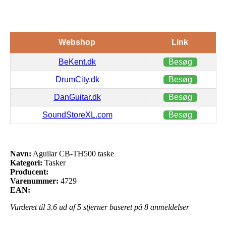
Webshop
Link
BeKent.dk
Besøg
DrumCity.dk
Besøg
DanGuitar.dk
Besøg
SoundStoreXL.com
Besøg
Navn:
Aguilar CB-TH500 taske
Kategori:
Tasker
Producent:
Varenummer:
4729
EAN:
Vurderet til
3.6
ud af 5 stjerner baseret på
8
anmeldelser