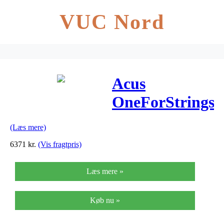
VUC Nord
Acus
OneForStrings8
Black
(Læs mere)
akustiskguitar-
6371
kr.
(Vis fragtpris)
forstærker
Læs mere »
sort
Køb nu »