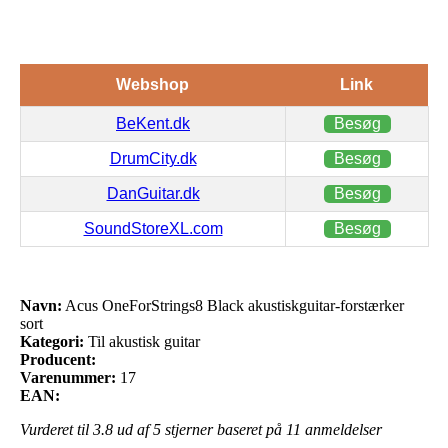
Webshop
Link
BeKent.dk
Besøg
DrumCity.dk
Besøg
DanGuitar.dk
Besøg
SoundStoreXL.com
Besøg
Navn:
Acus OneForStrings8 Black akustiskguitar-forstærker
sort
Kategori:
Til akustisk guitar
Producent:
Varenummer:
17
EAN:
Vurderet til
3.8
ud af 5 stjerner baseret på
11
anmeldelser