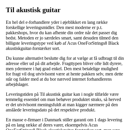
Til akustisk guitar
En hel del e-forhandlere yder i øjeblikket en lang række
forskellige leveringsmidler. Den mest moderne er p.t.
pakkeshops, hvor du kan afhente din ordre når det passer dig
bedst. Metoden er jo særdeles smart, samt desuden tilmed den
billigste leveringstype ved køb af Acus OneForStrings8 Black
akustiskguitar-forstærker sort.
Du kunne alternativt beslutte dig for at vælge at få udbragt til din
adresse eller ud på dit arbejde. Fragttypen bliver ofte lidt dyrere,
men ydermere i høj grad enkel. Den mest betalelige mulighed
for fragt vil dog utvivlsomt være at hente pakken selv, men dette
står og falder med at du bor nærved internet forhandlerens
arbejdslager.
Leveringstiden på Til akustisk guitar kan i nogle tilfælde være
temmelig essentiel om man behøver produktet straks, så herved
er det utvivlsomt meningsfuldt at man kigger nærmere på den
anslåede leveringsdato på det respektive produkt.
En masse e-firmaer i Danmark stiller garanti om 1 dags levering
på en lang række af deres varer, eksempelvis Acus