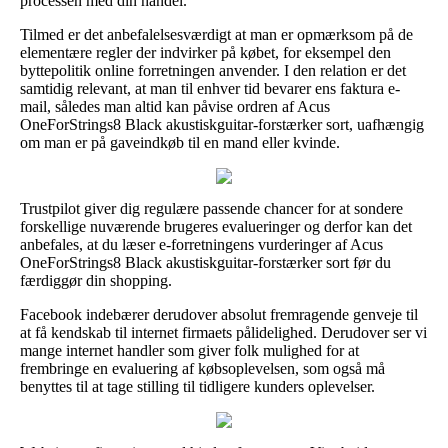
processen med din handel.
Tilmed er det anbefalelsesværdigt at man er opmærksom på de
elementære regler der indvirker på købet, for eksempel den
byttepolitik online forretningen anvender. I den relation er det
samtidig relevant, at man til enhver tid bevarer ens faktura e-
mail, således man altid kan påvise ordren af Acus
OneForStrings8 Black akustiskguitar-forstærker sort, uafhængig
om man er på gaveindkøb til en mand eller kvinde.
Trustpilot giver dig regulære passende chancer for at sondere
forskellige nuværende brugeres evalueringer og derfor kan det
anbefales, at du læser e-forretningens vurderinger af Acus
OneForStrings8 Black akustiskguitar-forstærker sort før du
færdiggør din shopping.
Facebook indebærer derudover absolut fremragende genveje til
at få kendskab til internet firmaets pålidelighed. Derudover ser vi
mange internet handler som giver folk mulighed for at
frembringe en evaluering af købsoplevelsen, som også må
benyttes til at tage stilling til tidligere kunders oplevelser.