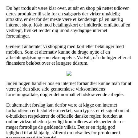
Du bør trods alt være klar over, at når en shop på nettet udlover
deres produkter til salg for en salgspris der virker umådelig
attraktiv, er det for det meste være et kendetegn på en uærlig
internet shop. Køb med betalingskort er imidlertid omfattet af en
vedtægt, hvilket redder dig imod snydagtige internet
forretninger.
Generelt anbefaler vi shopping med kort eller betalinger med
mobilen. Som et alternativ kunne du drage nytte af en
afbetalingsløsning som eksempelvis ViaBill, når du higer efter at
finansiere beløbet over et længere tidsrum.
Inden nogen handler hos en internet forhandler kunne man for at
være på den sikre side gennemlæse virksomhedens
forretningsaftale, dog er det normalt et tidskrævende arbejde.
Et alternativt forslag kan derfor være at kigge om internet
forhandleren er tilsluttet e-mærket, som typisk er et signal om at
e-butikken respekterer de officielle danske regler, foruden at
online virksomheden jævnligt kontrolleres af eksperter der er
meget fortrolige de gældende vilkår. Det er en rigtig god
lejlighed til at få hjælp, såfremt du udsættes for problemer i