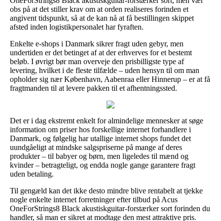
OneForStrings8 Black akustiskguitar-forstærker sort, men vær
obs på at det stiller krav om at orden realiseres forinden et
angivent tidspunkt, så at de kan nå at få bestillingen skippet
afsted inden logistikpersonalet har fyraften.
Enkelte e-shops i Danmark sikrer fragt uden gebyr, men
undertiden er det betinget af at der erhverves for et bestemt
beløb. I øvrigt bør man overveje den prisbilligste type af
levering, hvilket i de fleste tilfælde – uden hensyn til om man
opholder sig nær København, Aabenraa eller Hinnerup – er at få
fragtmanden til at levere pakken til et afhentningssted.
Det er i dag ekstremt enkelt for almindelige mennesker at søge
information om priser hos forskellige internet forhandlere i
Danmark, og følgelig har utallige internet shops fundet det
uundgåeligt at mindske salgspriserne på mange af deres
produkter – til babyer og børn, men ligeledes til mænd og
kvinder – betragteligt, og endda nogle gange garantere fragt
uden betaling.
Til gengæld kan det ikke desto mindre blive rentabelt at tjekke
nogle enkelte internet forretninger efter tilbud på Acus
OneForStrings8 Black akustiskguitar-forstærker sort forinden du
handler, så man er sikret at modtage den mest attraktive pris.