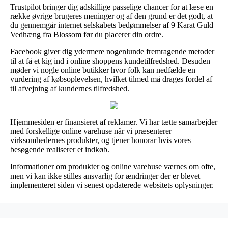
Trustpilot bringer dig adskillige passelige chancer for at læse en
række øvrige brugeres meninger og af den grund er det godt, at
du gennemgår internet selskabets bedømmelser af 9 Karat Guld
Vedhæng fra Blossom før du placerer din ordre.
Facebook giver dig ydermere nogenlunde fremragende metoder
til at få et kig ind i online shoppens kundetilfredshed. Desuden
møder vi nogle online butikker hvor folk kan nedfælde en
vurdering af købsoplevelsen, hvilket tilmed må drages fordel af
til afvejning af kundernes tilfredshed.
Hjemmesiden er finansieret af reklamer. Vi har tætte samarbejder
med forskellige online varehuse når vi præsenterer
virksomhedernes produkter, og tjener honorar hvis vores
besøgende realiserer et indkøb.
Informationer om produkter og online varehuse værnes om ofte,
men vi kan ikke stilles ansvarlig for ændringer der er blevet
implementeret siden vi senest opdaterede websitets oplysninger.