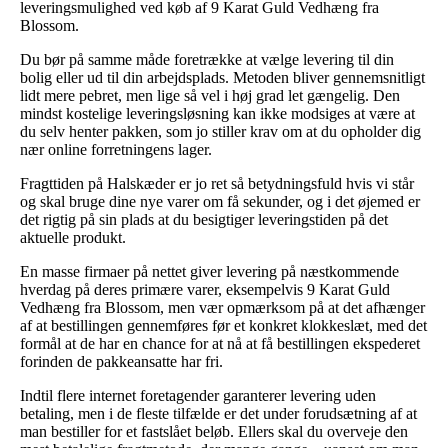
leveringsmulighed ved køb af 9 Karat Guld Vedhæng fra
Blossom.
Du bør på samme måde foretrække at vælge levering til din
bolig eller ud til din arbejdsplads. Metoden bliver gennemsnitligt
lidt mere pebret, men lige så vel i høj grad let gængelig. Den
mindst kostelige leveringsløsning kan ikke modsiges at være at
du selv henter pakken, som jo stiller krav om at du opholder dig
nær online forretningens lager.
Fragttiden på Halskæder er jo ret så betydningsfuld hvis vi står
og skal bruge dine nye varer om få sekunder, og i det øjemed er
det rigtig på sin plads at du besigtiger leveringstiden på det
aktuelle produkt.
En masse firmaer på nettet giver levering på næstkommende
hverdag på deres primære varer, eksempelvis 9 Karat Guld
Vedhæng fra Blossom, men vær opmærksom på at det afhænger
af at bestillingen gennemføres før et konkret klokkeslæt, med det
formål at de har en chance for at nå at få bestillingen ekspederet
forinden de pakkeansatte har fri.
Indtil flere internet foretagender garanterer levering uden
betaling, men i de fleste tilfælde er det under forudsætning af at
man bestiller for et fastslået beløb. Ellers skal du overveje den