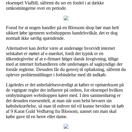
eksempel ViaBill, såfremt du ser en fordel i at dække
omkostningerne over en periode.
Forud for at nogen handler på en Blossom shop bør man helt
sikkert løbe igennem webshoppens handelsvilkår, det er dog
normalt ikke særlig spændende.
Alternativet kan derfor være at undersøge hvorvidt internet
selskabet er støttet af e-mærket, fordi det typisk er en
tilkendegivelse af at e-firmaet følger dansk lovgivning, tillige
med at internet forhandleren ofte undersøges af sagkyndige der
forstår reglerne. Desuden får du genvej til opbakning, såfremt du
oplever problemstillinger i forbindelse med dit indkøb.
Ligeledes er det anbefalelsesværdigt at køber er opmærksom på
de vigtigste regler der influerer på ordren, for eksempel hvilken
ombytningsret webshoppen kører med. I den sammenhæng er
det desuden essesentielt, at man når som helst bevarer sin
købsbekræftelse, så man til enhver tid vil kunne bevidne sit køb
af 9 Karat Guld Vedhæng fra Blossom, uanset om man skal
købe gave til en herre eller dame.