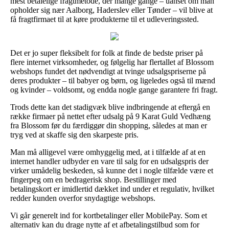
mest betalelige fragtmetode, der mange gange – uanset om man
opholder sig nær Aalborg, Haderslev eller Tønder – vil blive at
få fragtfirmaet til at køre produkterne til et udleveringssted.
Det er jo super fleksibelt for folk at finde de bedste priser på
flere internet virksomheder, og følgelig har flertallet af Blossom
webshops fundet det nødvendigt at tvinge udsalgspriserne på
deres produkter – til babyer og børn, og ligeledes også til mænd
og kvinder – voldsomt, og endda nogle gange garantere fri fragt.
Trods dette kan det stadigvæk blive indbringende at eftergå en
række firmaer på nettet efter udsalg på 9 Karat Guld Vedhæng
fra Blossom før du færdiggør din shopping, således at man er
tryg ved at skaffe sig den skarpeste pris.
Man må alligevel være omhyggelig med, at i tilfælde af at en
internet handler udbyder en vare til salg for en udsalgspris der
virker umådelig beskeden, så kunne det i nogle tilfælde være et
fingerpeg om en bedragerisk shop. Bestillinger med
betalingskort er imidlertid dækket ind under et regulativ, hvilket
redder kunden overfor snydagtige webshops.
Vi går generelt ind for kortbetalinger eller MobilePay. Som et
alternativ kan du drage nytte af et afbetalingstilbud som for