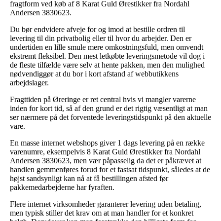
fragtform ved køb af 8 Karat Guld Ørestikker fra Nordahl
Andersen 3830623.
Du bør endvidere afveje for og imod at bestille ordren til
levering til din privatbolig eller til hvor du arbejder. Den er
undertiden en lille smule mere omkostningsfuld, men omvendt
ekstremt fleksibel. Den mest letkøbte leveringsmetode vil dog i
de fleste tilfælde være selv at hente pakken, men den mulighed
nødvendiggør at du bor i kort afstand af webbutikkens
arbejdslager.
Fragttiden på Øreringe er ret central hvis vi mangler varerne
inden for kort tid, så af den grund er det rigtig væsentligt at man
ser nærmere på det forventede leveringstidspunkt på den aktuelle
vare.
En masse internet webshops giver 1 dags levering på en række
varenumre, eksempelvis 8 Karat Guld Ørestikker fra Nordahl
Andersen 3830623, men vær påpasselig da det er påkrævet at
handlen gemmenføres forud for et fastsat tidspunkt, således at de
højst sandsynligt kan nå at få bestillingen afsted før
pakkemedarbejderne har fyraften.
Flere internet virksomheder garanterer levering uden betaling,
men typisk stiller det krav om at man handler for et konkret