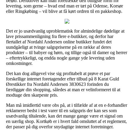
beløb. Derudover kan man foretrække den billigste form for
levering, som gerne – hvad end man er tæt på Odense, Korsør
eller Ringkøbing – vil blive at få kørt ordren til en pakkeshop.
Det er jo usædvanlig uproblematisk for almindelige dødelige at
lave prissammenligning fra flere e-butikker, og derfor har
flertallet af Nordahl Andersen online butikker fundet det
uundgåeligt at tvinge salgspriserne på en række af deres
produkter – til babyer og børn, og tillige også til damer og herrer
– eftertrykkeligt, og endda nogle gange yde levering uden
omkostninger.
Det kan dog alligevel vise sig profitabelt at prøve et par
forskellige internet foretagender efter tilbud på 8 Karat Guld
Ørestikker fra Nordahl Andersen 3830623 forinden du
færdiggør din shopping, således at man er velinformeret til at
modtage den skarpeste pris.
Man må imidlertid være obs på, at i tilfælde af at en e-forhandler
reklamerer bedst i test varer til en salgspris der kan ses som
usædvanlig tiltalende, kan det mange gange være et signal om
en uærlig shop. Kortkøb er i hvert fald omsluttet af et reglement,
der passer på dig overfor snydagtige internet forretninger.