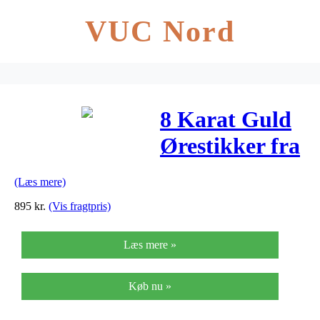
VUC Nord
8 Karat Guld
Ørestikker fra
Nordahl
(Læs mere)
Andersen
895
kr.
(Vis fragtpris)
3830623
Læs mere »
Køb nu »