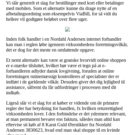
Vi slår generelt et slag for bestillinger med kort eller betalinger
med mobilen. Som et alternativ kunne du drage nytte af en
afbetalingsordning som eksempelvis ViaBill, for så vidt du
hellere vil godtgøre beløbet over flere uger.
Inden folk handler i en Nordahl Andersen internet forhandler
kan man i reglen løbe igennem virksomhedens forretningsvilkår,
det er dog for det meste en omfattende opgave.
Et nemt alternativ kan være at granske hvorvidt online shoppen
er e-mærke tilsluttet, hvilket bør være et tegn på at e-
forhandleren adlyder dansk lovgivning, foruden at online
forretningen rutinemæssigt kontrolleres af specialister der er
indført i de gældende vilkår. Desuden giver det dig lejlighed til
assistance, såfremt du får udfordringer i processen med dit
indkøb.
Ligeså slår vi et slag for at køber er vidende om de primære
regler der har betydning for handlen, fx hvilken returrettighed
virksomheden lover. I den forbindelse er det ydermere relevant,
at man permanent bevarer ens faktura, således man altid kan
eftervise sit køb af 8 Karat Guld Ørestikker fra Nordahl
Andersen 3830623, hvad end man skal shoppe til en kvinde