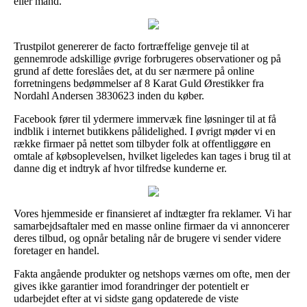
eller mand.
Trustpilot genererer de facto fortræffelige genveje til at
gennemrode adskillige øvrige forbrugeres observationer og på
grund af dette foreslåes det, at du ser nærmere på online
forretningens bedømmelser af 8 Karat Guld Ørestikker fra
Nordahl Andersen 3830623 inden du køber.
Facebook fører til ydermere immervæk fine løsninger til at få
indblik i internet butikkens pålidelighed. I øvrigt møder vi en
række firmaer på nettet som tilbyder folk at offentliggøre en
omtale af købsoplevelsen, hvilket ligeledes kan tages i brug til at
danne dig et indtryk af hvor tilfredse kunderne er.
Vores hjemmeside er finansieret af indtægter fra reklamer. Vi har
samarbejdsaftaler med en masse online firmaer da vi annoncerer
deres tilbud, og opnår betaling når de brugere vi sender videre
foretager en handel.
Fakta angående produkter og netshops værnes om ofte, men der
gives ikke garantier imod forandringer der potentielt er
udarbejdet efter at vi sidste gang opdaterede de viste